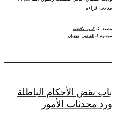
باب
متابعة قراءة
كراهة
قضاء
مصنف كـ
كتاب الأقضية
القاضي
موسوم كـ
القاضي
،
غضبان
وهو
غضبان
باب نقض الأحكام الباطلة
ورد محدثات الأمور