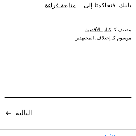
باب
بابنك. فتحاكمتا إلى…
متابعة قراءة
بيان
اختلاف
مصنف كـ
كتاب الأقضية
المجتهدين
موسوم كـ
إختلاف
،
المجتهدين
تصفّح
التالية
المقالات