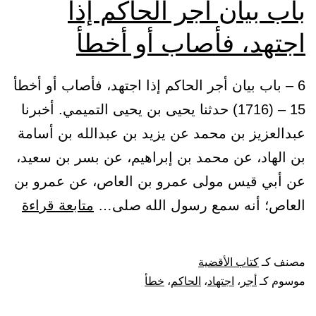
باب بيان أجر الحاكم إذا
منع
اجتهد، فأصاب أو أخطأ
وهات،
وهو
6 – باب بيان أجر الحاكم إذا اجتهد، فأصاب أو أخطأ
الامتناع
15 – (1716) حدثنا يحيى بن يحيى التميمي. أخبرنا
من
عبدالعزيز بن محمد عن يزيد بن عبدالله بن أسامة
أداء
بن الهاد، عن محمد بن إبراهيم، عن بسر بن سعيد،
حق
عن أبي قيس مولى عمرو بن العاص، عن عمرو بن
لزمه
باب
العاص؛ أنه سمع رسول الله صلى…
متابعة قراءة
أو
بيان
طلب
أجر
ما
مصنف كـ
كتاب الأقضية
الحا
موسوم كـ
أجر
،
اجتهاد
،
الحاكم
،
خطأ
لا
إذا
يستحقه