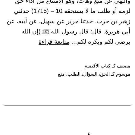
والنهي عن منع وهات، وهو الامتناع من أداء حق
لزمه أو طلب ما لا يستحقه 10 – (1715) حدثني
زهير بن حرب. حدثنا جرير عن سهيل، عن أبيه، عن
أبي هريرة. قال: قال رسول الله ﷺ (إن الله
باب
يرضى لكم ويكره لكم…
متابعة قراءة
النهي
عن
مصنف كـ
كتاب الأقضية
كثرة
موسوم كـ
الحق
،
السؤال
،
الطلب
،
منع
المسائل
من
غير
حاجة.
والنهي
عن