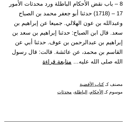
8 – باب نقض الأحكام الباطلة ورد محدثات الأمور
17 – (1718) حدثنا أبو جعفر محمد بن الصباح
وعبدالله بن عون الهلالي. جميعا عن إبراهيم بن
سعد. قال ابن الصباح: حدثنا إبراهيم بن سعد بن
إبراهيم بن عبدالرحمن بن عوف. حدثنا أبي عن
القاسم بن محمد، عن عائشة. قالت: قال رسول
باب
الله صلى الله عليه…
متابعة قراءة
نقض
الأحكام
مصنف كـ
كتاب الأقضية
الباطلة
موسوم كـ
الأحكام
،
الباطلة
،
محدثات
ورد
محدثات
الأمور