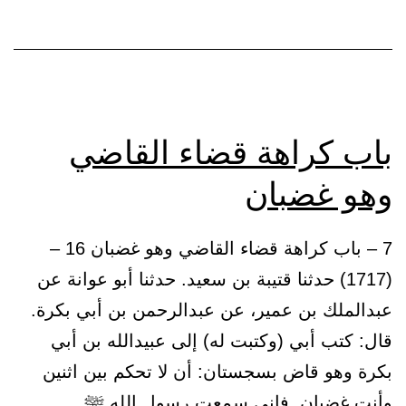
اجته
فأص
أو
أخطأ
باب كراهة قضاء القاضي
وهو غضبان
7 – باب كراهة قضاء القاضي وهو غضبان 16 –
(1717) حدثنا قتيبة بن سعيد. حدثنا أبو عوانة عن
عبدالملك بن عمير، عن عبدالرحمن بن أبي بكرة.
قال: كتب أبي (وكتبت له) إلى عبيدالله بن أبي
بكرة وهو قاض بسجستان: أن لا تحكم بين اثنين
وأنت غضبان. فإني سمعت رسول الله ﷺ …