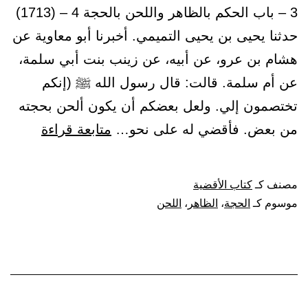
3 – باب الحكم بالظاهر واللحن بالحجة 4 – (1713)
حدثنا يحيى بن يحيى التميمي. أخبرنا أبو معاوية عن
هشام بن عرو، عن أبيه، عن زينب بنت أبي سلمة،
عن أم سلمة. قالت: قال رسول الله ﷺ (إنكم
تختصمون إلي. ولعل بعضكم أن يكون ألحن بحجته
باب
من بعض. فأقضي له على نحو…
متابعة قراءة
الحكم
بالظاهر
مصنف كـ
كتاب الأقضية
واللحن
موسوم كـ
الحجة
،
الظاهر
،
اللحن
بالحجة