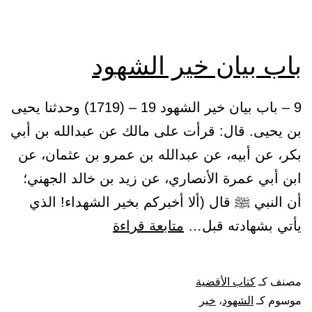
باب بيان خير الشهود
9 – باب بيان خير الشهود 19 – (1719) وحدثنا يحيى
بن يحيى. قال: قرأت على مالك عن عبدالله بن أبي
بكر، عن أبيه، عن عبدالله بن عمرو بن عثمان، عن
ابن أبي عمرة الأنصاري، عن زيد بن خالد الجهني؛
أن النبي ﷺ قال (ألا أخبركم بخير الشهداء! الذي
باب
يأتي بشهادته قبل…
متابعة قراءة
بيان
خير
مصنف كـ
كتاب الأقضية
الشهود
موسوم كـ
الشهود
،
خير