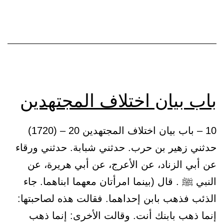
باب بيان اختلاف المجتهدين
10 – باب بيان اختلاف المجتهدين 20 – (1720)
حدثني زهير بن حرب. حدثني شبابة. حدثني ورقاء
عن أبي الزناد، عن الأعرج، عن أبي هريرة، عن
النبي ﷺ . قال (بينما امرأتان معهما ابناهما. جاء
الذئب فذهب بابن إحداهما. فقالت هذه لصاحبتها:
إنما ذهب بابنك أنت. وقالت الأخرى: إنما ذهب