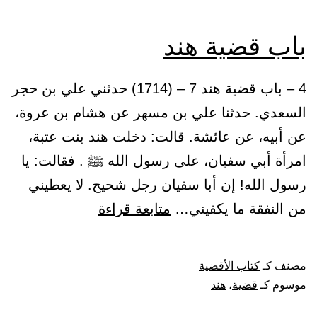
باب قضية هند
4 – باب قضية هند 7 – (1714) حدثني علي بن حجر
السعدي. حدثنا علي بن مسهر عن هشام بن عروة،
عن أبيه، عن عائشة. قالت: دخلت هند بنت عتبة،
امرأة أبي سفيان، على رسول الله ﷺ . فقالت: يا
رسول الله! إن أبا سفيان رجل شحيح. لا يعطيني
باب
من النفقة ما يكفيني…
متابعة قراءة
قضية
هند
مصنف كـ
كتاب الأقضية
موسوم كـ
قضية
،
هند