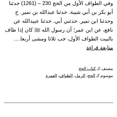
وفي الطواف الأول من الحج 230 – (1261) حدثنا
أبو بكر بن أبي شيبة. حدثنا عبدالله بن نمير. ح
وحدثنا ابن نمير. حدثني أبي. حدثنا عبيدالله عن
نافع، عن ابن عمر؛ أن رسول الله ﷺ كان إذا طاف
بالبيت الطواف الأول، خب ثلاثا ومشى أربعا.…
باب
متابعة قراءة
استحباب
الرمل
مصنف كـ
كتاب الحج
في
موسوم كـ
الحج
،
الرمل
،
الطواف
،
العمرة
الطواف
العمرة،
وفي
الطواف