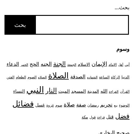
بحث…
وسوم
الجنة
الإيمان
الجنه
الحج
الدعاء
الاسلام
أبي
الإمام
أهل
الجمعة
الخمر
الصلاة
الصدقة
الدنيا
الزكاة
الصوم
الفتن
الساعة
الطعام
الشهاده
الصلاه
النبي
النار
الله
النساء
المدينة
المسجد
الميت
القرآن
القراءة
فضائل
صلاة
تحريم
صفة
غسل
رمضان
غزوة
الوضوء
صوم
بيع
فضل
قتل
مكة
قول
قراءة
صحيح البخاري