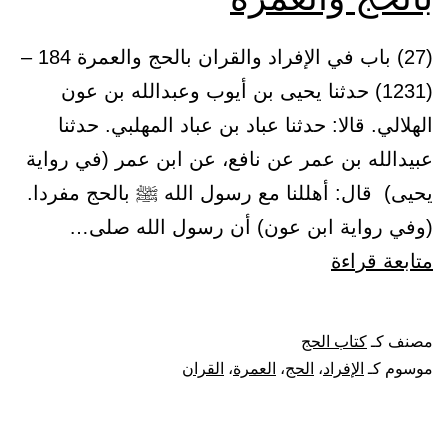
(27) باب في الإفراد والقران بالحج والعمرة 184 –
(1231) حدثنا يحيى بن أيوب وعبدالله بن عون
الهلالي. قالا: حدثنا عباد بن عباد المهلبي. حدثنا
عبيدالله بن عمر عن نافع، عن ابن عمر (في رواية
يحيى) قال: أهللنا مع رسول الله ﷺ بالحج مفردا.
(وفي رواية ابن عون) أن رسول الله صلى…
باب
متابعة قراءة
في
الإفراد
مصنف كـ
كتاب الحج
والقران
موسوم كـ
الإفراد
،
الحج
،
العمرة
،
القران
بالحج
والعمرة