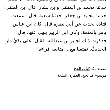
حدثنا محمد بن المثننى وابن بشار. قال ابن المثنى:
حدثنا محمد بن جعفر. حدثنا شعبة. قال: سمعت
قتادة يحدث عن أبي نضرة قال: كان ابن عباس
يأمر بالمتعة. وكان ابن الزبير ينهى عنها. قال:
فذكرت ذلك لجابر بن عبدالله. فقال: على يدَيَّ دارَ
باب
الحديثُ. تمتعنا مع…
متابعة قراءة
في
المتعة
مصنف كـ
كتاب الحج
بالحج
موسوم كـ
الحج
،
العمرة
،
المتعة
والعمرة