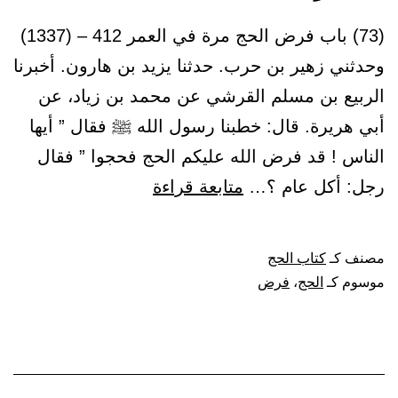
(73) باب فرض الحج مرة في العمر 412 – (1337)
وحدثني زهير بن حرب. حدثنا يزيد بن هارون. أخبرنا
الربيع بن مسلم القرشي عن محمد بن زياد، عن
أبي هريرة. قال: خطبنا رسول الله ﷺ فقال ” أيها
الناس ! قد فرض الله عليكم الحج فحجوا ” فقال
باب
رجل: أكل عام ؟…
متابعة قراءة
فرض
الحج
مصنف كـ
كتاب الحج
مرة
موسوم كـ
الحج
،
فرض
في
العمر