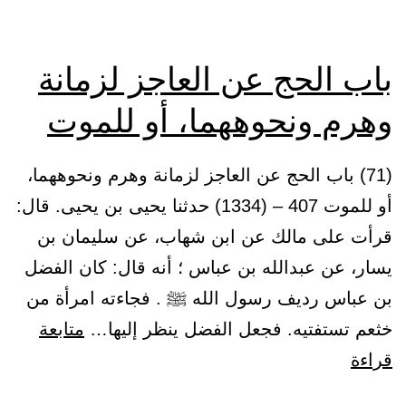
باب الحج عن العاجز لزمانة
وهرم ونحوههما، أو للموت
(71) باب الحج عن العاجز لزمانة وهرم ونحوههما،
أو للموت 407 – (1334) حدثنا يحيى بن يحيى. قال:
قرأت على مالك عن ابن شهاب، عن سليمان بن
يسار، عن عبدالله بن عباس ؛ أنه قال: كان الفضل
بن عباس رديف رسول الله ﷺ . فجاءته امرأة من
خثعم تستفتيه. فجعل الفضل ينظر إليها…
متابعة
باب
قراءة
الحج