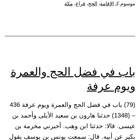
بمكة،
موسوم كـ
الإقامة
،
الحج
،
فراغ
،
مكة
للمهاجر
منها
بعد
فراغ
الحج
والعمرة،
باب في فضل الحج والعمرة
ثلاثة
ويوم عرفة
أيام
بلا
(79) باب في فضل الحج والعمرة ويوم عرفة 436
زيادة
– (1348) حدثنا هارون بن سعيد الأيلى وأحمد بن
عيسى. قالا: حدثنا ابن وهب. أخبرني مخرمة بن
بكير عن أبيه. قال: سمعت يونس بن يوسف يقول