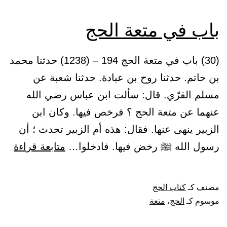
الأول
من
باب في متعة الحج
الحج
(30) باب في متعة الحج 194 – (1238) حدثنا محمد
بن حاتم. حدثنا روح بن عبادة. حدثنا شعبة عن
مسلم القرّي. قال: سألت ابن عباس رضي الله
عنهما عن متعة الحج ؟ فرخص فيها. وكان ابن
الزبير ينهى عنها. فقال: هذه أم الزبير تحدث ؛ أن
باب
رسول الله ﷺ رخض فيها. فادخلوا…
متابعة قراءة
في
متع
مصنف كـ
كتاب الحج
الح
موسوم كـ
الحج
،
متعة