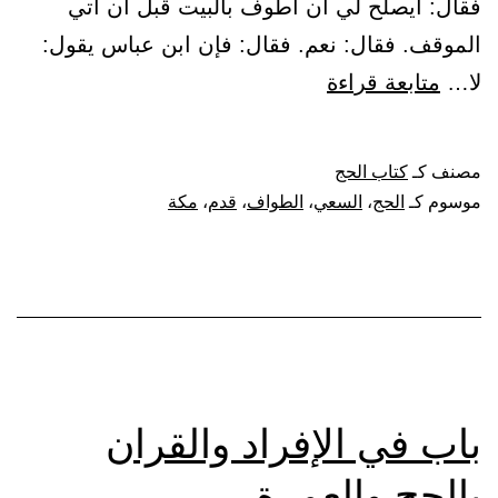
فقال: أيصلح لي أن أطوف بالبيت قبل أن آتي
الموقف. فقال: نعم. فقال: فإن ابن عباس يقول:
باب
لا…
متابعة قراءة
ما
يلزم
مصنف كـ
كتاب الحج
من
موسوم كـ
الحج
،
السعي
،
الطواف
،
قدم
،
مكة
أحرم
بالحج،
ثم
قدم
مكة،
من
باب في الإفراد والقران
الطواف
بالحج والعمرة
والسعي