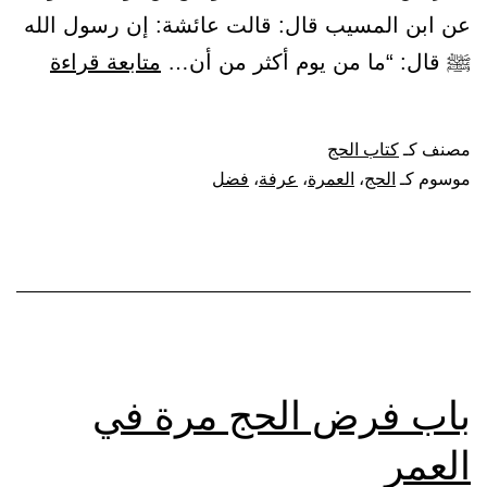
عن ابن المسيب قال: قالت عائشة: إن رسول الله
باب
ﷺ قال: “ما من يوم أكثر من أن…
متابعة قراءة
في
فضل
مصنف كـ
كتاب الحج
الحج
موسوم كـ
الحج
،
العمرة
،
عرفة
،
فضل
والعمر
ويوم
عرفة
باب فرض الحج مرة في
العمر