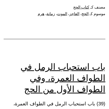
عن
مصنف كـ
كتاب الحج
العاجز
موسوم كـ
الحج
،
العاجز
،
الموت
،
زمانة
،
هرم
لزمانة
وهرم
ونحوههما،
أو
للموت
باب استحباب الرمل في
الطواف العمرة، وفي
الطواف الأول من الحج
(39) باب استحباب الرمل في الطواف العمرة،