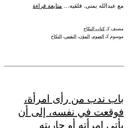
باب
مع عبدالله بمنى. فلقيه…
متابعة قراءة
استحباب
النكاح
مصنف كـ
كتاب النكاح
لمن
موسوم كـ
الصوم
،
المؤن
،
النفس
،
النكاح
تاقت
نفسه
إليه
ووجد
مؤنة،
واشتغال
باب ندب من رأى امرأة،
من
فوقعت في نفسه، إلى أن
عجز
يأتي امرأته أو جاريته
عن