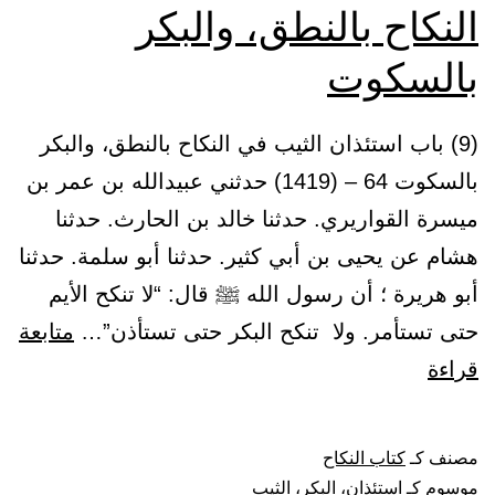
النكاح بالنطق، والبكر
بالسكوت
(9) باب استئذان الثيب في النكاح بالنطق، والبكر
بالسكوت 64 – (1419) حدثني عبيدالله بن عمر بن
ميسرة القواريري. حدثنا خالد بن الحارث. حدثنا
هشام عن يحيى بن أبي كثير. حدثنا أبو سلمة. حدثنا
أبو هريرة ؛ أن رسول الله ﷺ قال: “لا تنكح الأيم
حتى تستأمر. ولا تنكح البكر حتى تستأذن”…
متابعة
باب
قراءة
استئذان
الثيب
مصنف كـ
كتاب النكاح
في
موسوم كـ
استئذان
،
البكر
،
الثيب