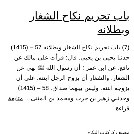
يترك
باب تحريم نكاح الشغار
وبطلانه
(7) باب تحريم نكاح الشغار وبطلانه 57 – (1415)
حدثنا يحيى بن يحيى. قال: قرأت على مالك عن
نافع، عن ابن عمر ؛ أن رسول الله ﷺ نهى عن
الشغار. والشغار أن يزوج الرجل ابنته، على أن
يزوجه ابنته. وليس بينهما صداق. 58 – (1415)
وحدثني زهير بن حرب ومحمد بن المثنى…
متابعة
باب
قراءة
تحريم
نكاح
مصنف كـ
كتاب النكاح