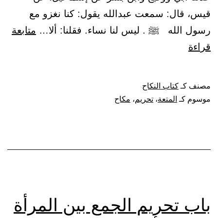
قيس، قال: سمعت عبدالله يقول: كنا نغزو مع
رسول الله ﷺ . ليس لنا نساء. فقلنا: ألا…
متابعة
باب
قراءة
نكاح
المتعة
مصنف كـ
كتاب النكاح
وبيان
موسوم كـ
المتعة
،
تحريم
،
مكاح
أنه
أبيح
ثم
نسخ،
ثم
أبيح
باب تحريم الجمع بين المرأة
ثم