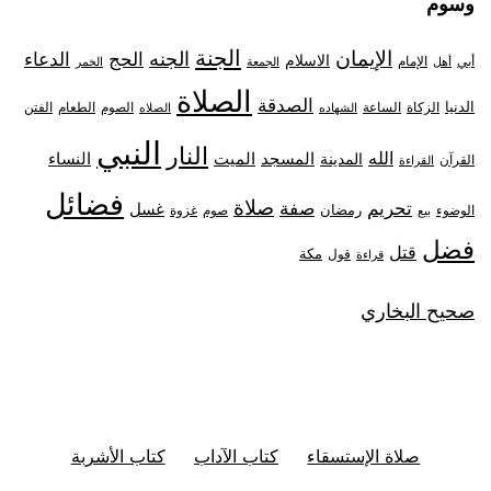
وسوم
الجنة
الإيمان
الجنه
الحج
الدعاء
الاسلام
أبي
الإمام
أهل
الجمعة
الخمر
الصلاة
الصدقة
الدنيا
الزكاة
الصوم
الفتن
الساعة
الطعام
الشهاده
الصلاه
النبي
النار
الله
النساء
المدينة
المسجد
الميت
القرآن
القراءة
فضائل
صلاة
تحريم
صفة
غسل
رمضان
غزوة
الوضوء
صوم
بيع
فضل
قتل
مكة
قول
قراءة
صحيح البخاري
صلاة الإستسقاء
كتاب الآداب
كتاب الأشربة