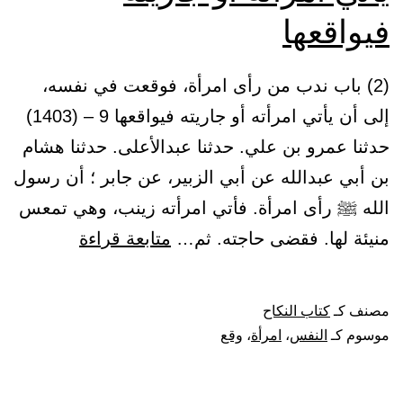
المؤن
فيواقعها
بالصوم
(2) باب ندب من رأى امرأة، فوقعت في نفسه،
إلى أن يأتي امرأته أو جاريته فيواقعها 9 – (1403)
حدثنا عمرو بن علي. حدثنا عبدالأعلى. حدثنا هشام
بن أبي عبدالله عن أبي الزبير، عن جابر ؛ أن رسول
الله ﷺ رأى امرأة. فأتي امرأته زينب، وهي تمعس
باب
منيئة لها. فقضى حاجته. ثم…
متابعة قراءة
ندب
من
مصنف كـ
كتاب النكاح
رأى
موسوم كـ
النفس
،
امرأة
،
وقع
امرأة،
فوقعت