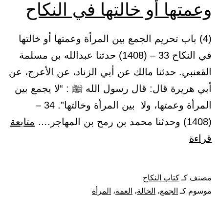
وعمتها أو خالتها في النكاح
نسخ،
واستقر
(4) باب تحريم الجمع بين المرأة وعمتها أو خالتها
تحريمه
في النكاح 33 – (1408) حدثنا عبدالله بن مسلمة
إلى
القعنبي. حدثنا مالك عن أبي الزناد، عن الأعرج، عن
يوم
أبي هريرة قال: قال رسول الله ﷺ : “لا يجمع بين
القيامة
المرأة وعمتها، ولا بين المرأة وخالتها”. 34 –
(1408) وحدثنا محمد بن رمح بن المهاجر.…
متابعة
باب
قراءة
تحريم
الجمع
مصنف كـ
كتاب النكاح
بين
موسوم كـ
الجمع
،
الخالة
،
العمة
،
المرأة
المرأة