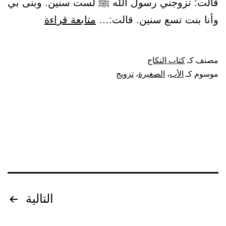
قالت: تزوجني رسول الله ﷺ لست سنين. وبنى بي
باب
وأنا بنت تسع سنين. قالت:…
متابعة قراءة
تزويج
الأب
مصنف كـ
كتاب النكاح
البكر
موسوم كـ
الأب
،
الصغيرة
،
تزويج
الصغيرة
تصفّح
التالية
المقالات