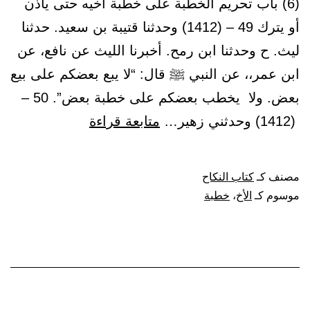
(6) باب تحريم الخطبة على خطبة أخيه حتى يأذن
أو يترك 49 – (1412) وحدثنا قتيبة بن سعيد. حدثنا
ليث. ح وحدثنا ابن رمح. أخبرنا الليث عن نافع، عن
ابن عمر،، عن النبي ﷺ قال: “لا يبع بعضكم على بيع
بعض. ولا يخطب بعضكم على خطبة بعض”. 50 –
باب
(1412) وحدثني زهير…
متابعة قراءة
تحريم
الخطبة
مصنف كـ
كتاب النكاح
على
موسوم كـ
الأخ
،
خطبة
خطبة
أخيه
حتى
يأذن
أو