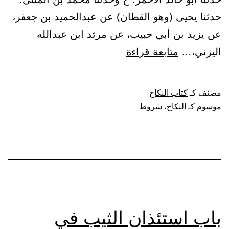
حدثنا يحيى (وهو القطان) عن عبدالحميد بن جعفر،
عن يزيد بن أبي حبيب، عن مرثد ابن عبدالله
باب
اليزني،…
متابعة قراءة
الوفاء
بالشروط
مصنف كـ
كتاب النكاح
في
موسوم كـ
النكاح
،
شروط
النكاح
باب استئذان الثيب في