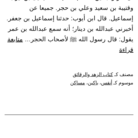
وقتيبة بن سعيد وعلي بن حجر. جميعا عن
إسماعيل. قال ابن أيوب: حدثنا إسماعيل بن جعفر.
أخبرني عبدالله بن دينار؛ أنه سمع عبدالله بن عمر
يقول: قال رسول الله ﷺ لأصحاب الحجر…
متابعة
باب
قراءة
لا
تدخلوا
مصنف كـ
كتاب الزهد والرقائق
مساكن
موسوم كـ
أنفس
،
باكين
،
مساكن
الذين
ظلموا
أنفسهم،
إلا
أن