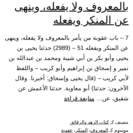
بالمعروف ولا يفعله، وينهى
اللسان)
عن المنكر ويفعله
7 – باب عقوبة من يأمر بالمعروف ولا يفعله، وينهى
عن المنكر ويفعله 51 – (2989) حدثنا يحيى بن
يحيى وأبو بكر بن أبي شيبة ومحمد بن عبدالله بن
نمير و إسحاق بن إبراهيم وأبو كريب – واللفظ
لأبي كريب – (قال يحيى وإسحاق: أخبرنا. وقال
الآخرون: حدثنا) أبو معاوية. حدثنا الأعمش عن
باب
شقيق، عن…
متابعة قراءة
عقوبة
من
مصنف كـ
كتاب الزهد والرقائق
يأمر
موسوم كـ
المعروف
،
المنكر
،
عقوبة