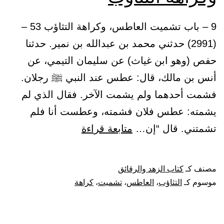
9 – باب تشميت العاطس، وكراهة التثاؤب 53 –
(2991) حدثني محمد بن عبدالله بن نمير. حدثنا
حفص (وهو ابن غياث) عن سليمان التيمي، عن
أنس بن مالك، قال: عطس عند النبي ﷺ رجلان.
فشمت أحدهما ولم يشمت الآخر. فقال الذي لم
يشمته: عطس فلان فشمته، وعطست أنا فلم
باب
تشمتني. قال “إن…
متابعة قراءة
تشميت
العاطس،
مصنف كـ
كتاب الزهد والرقائق
وكراهة
موسوم كـ
التثاؤب
،
العاطس
،
تشميت
،
كراهة
التثاؤب