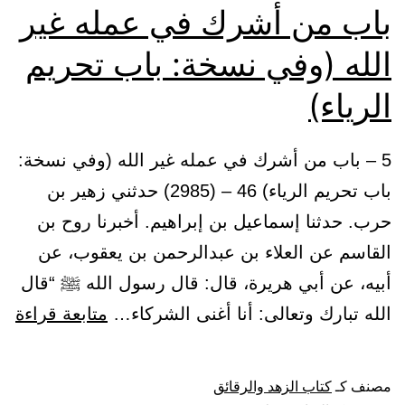
باب من أشرك في عمله غير
الله (وفي نسخة: باب تحريم
الرياء)
5 – باب من أشرك في عمله غير الله (وفي نسخة:
باب تحريم الرياء) 46 – (2985) حدثني زهير بن
حرب. حدثنا إسماعيل بن إبراهيم. أخبرنا روح بن
القاسم عن العلاء بن عبدالرحمن بن يعقوب، عن
أبيه، عن أبي هريرة، قال: قال رسول الله ﷺ “قال
با
الله تبارك وتعالى: أنا أغنى الشركاء…
متابعة قراءة
من
أش
مصنف كـ
كتاب الزهد والرقائق