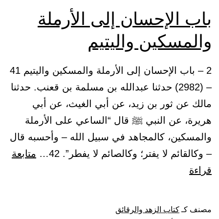
تكونوا
باب الإحسان إلى الأرملة
باكين
والمسكين واليتيم
2 – باب الإحسان إلى الأرملة والمسكين واليتيم 41
– (2982) حدثنا عبدالله بن مسلمة بن قعنب. حدثنا
مالك عن ثور بن زيد، عن أبي الغيث، عن أبي
هريرة، عن النبي ﷺ قال “الساعي على الأرملة
والمسكين، كالمجاهد في سبيل الله – وأحسبه قال
– وكالقائم لا يفتر؛ وكالصائم لا يفطر”. 42…
متابعة
باب
قراءة
الإحسان
إلى
مصنف كـ
كتاب الزهد والرقائق