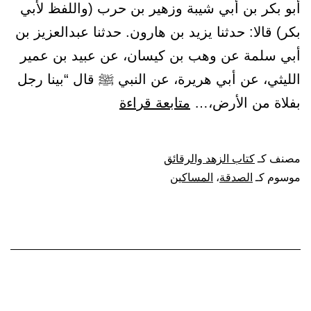
أبو بكر بن أبي شيبة وزهير بن حرب (واللفظ لأبي
بكر) قالا: حدثنا يزيد بن هارون. حدثنا عبدالعزيز بن
أبي سلمة عن وهب بن كيسان، عن عبيد بن عمير
الليثي، عن أبي هريرة، عن النبي ﷺ قال “بينا رجل
باب
بفلاة من الأرض،…
متابعة قراءة
الصدقة
في
مصنف كـ
كتاب الزهد والرقائق
المساكين
موسوم كـ
الصدقة
،
المساكين