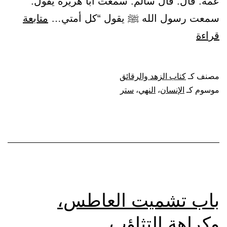
عمه. قال: قال سالم: سمعت أبا هريرة يقول:
سمعت رسول الله ﷺ يقول “كل أمتي…
متابعة
باب
قراءة
النهي
عن
مصنف كـ
كتاب الزهد والرقائق
هتك
موسوم كـ
الإنسان
،
النهي
،
ستر
الإنسان
ستر
نفسه
باب تشميت العاطس،
وكراهة التثاؤب