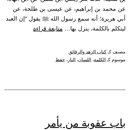
عن محمد بن إبراهيم، عن عيسى بن طلحة، عن
أبي هريرة؛ أنه سمع رسول الله ﷺ يقول “إن العبد
باب
ليتكلم بالكلمة، ينزل بها…
متابعة قراءة
التكلم
بالكلمة
مصنف كـ
كتاب الزهد والرقائق
يهوي
موسوم كـ
الكلمة
،
اللسان
،
النار
،
حفظ
بها
في
النار
(وفي
نسخة:
باب
باب عقوبة من يأمر
حفظ