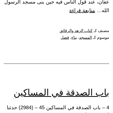
عفان، عند قول الناس فيه حين بنى مسجد الرسول
باب
الله…
متابعة قراءة
فضل
بناء
مصنف كـ
كتاب الزهد والرقائق
المساجد
موسوم كـ
المسجد
،
بناء
،
فضل
باب الصدقة في المساكين
4 – باب الصدقة في المساكين 45 – (2984) حدثنا