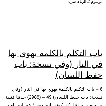
في
موسوم كـ
الرياء
،
شرك
عم
غي
الل
(و
نس
با
باب التكلم بالكلمة يهوي بها
تح
في النار (وفي نسخة: باب
الر
حفظ اللسان)
6 – باب التكلم بالكلمة يهوي بها في النار (وفي
نسخة: باب حفظ اللسان) 49 – (2988) حدثنا قتيبة
بن سعيد. حدثنا بكر (يعني ابن مضر) عن ابن الهاد،