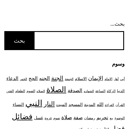
بحث…
وسوم
الجنة
الإيمان
الجنه
الحج
الدعاء
الاسلام
أبي
الإمام
أهل
الجمعة
الخمر
الصلاة
الصدقة
الدنيا
الزكاة
الصوم
الفتن
الساعة
الطعام
الشهاده
الصلاه
النبي
النار
الله
النساء
المدينة
المسجد
الميت
القرآن
القراءة
فضائل
صلاة
تحريم
صفة
غسل
رمضان
غزوة
الوضوء
صوم
بيع
فضل