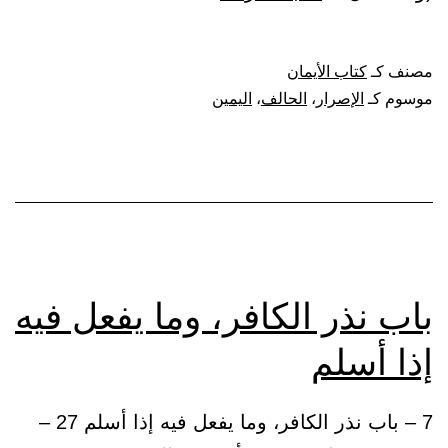
النهي
عن
مصنف كـ
كتاب الأيمان
الإصرار
موسوم كـ
الإصرار
،
الحالف
،
اليمين
على
اليمين،
فيما
يتأذى
به
أهل
باب نذر الكافر، وما يفعل فيه
الحالف،
إذا أسلم
مما
ليس
7 – باب نذر الكافر، وما يفعل فيه إذا أسلم 27 –
بحرام