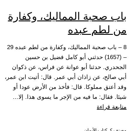
باب صحبة المماليك، وكفارة
من لطم عبده
8 – باب صحبة المماليك، وكفارة من لطم عبده 29
– (1657) حدثني أبو كامل فضيل بن حسين
الجحدري. حدثنا أبو عوانة عن فراس، عن ذكوان
أبي صالح، عن زاذان أبي عمر. قال: أتيت ابن عمر،
وقد أعتق مملوكا. قال: فأخذ من الأرض عودا أو
شيئا. فقال: ما فيه من الإجر ما يسوى هذا. إلا…
باب
متابعة قراءة
صحبة
المماليك،
مصنف كـ
كتاب الأيمان