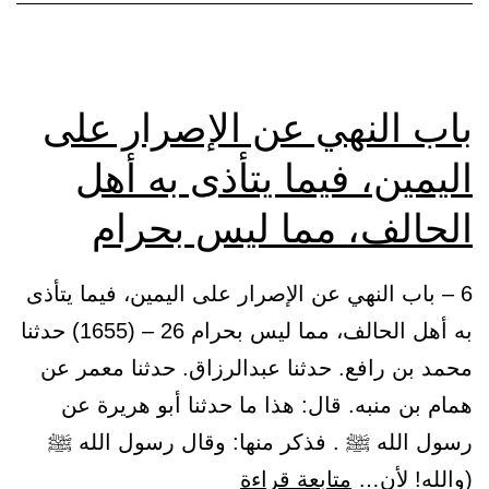
باب النهي عن الإصرار على
اليمين، فيما يتأذى به أهل
الحالف، مما ليس بحرام
6 – باب النهي عن الإصرار على اليمين، فيما يتأذى
به أهل الحالف، مما ليس بحرام 26 – (1655) حدثنا
محمد بن رافع. حدثنا عبدالرزاق. حدثنا معمر عن
همام بن منبه. قال: هذا ما حدثنا أبو هريرة عن
رسول الله ﷺ . فذكر منها: وقال رسول الله ﷺ
باب
(والله! لأن…
متابعة قراءة