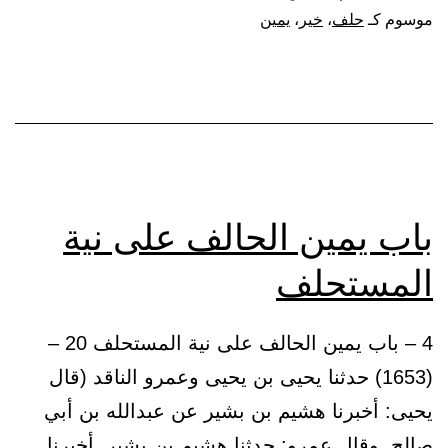
حلف
موسوم كـ
حلف
،
خير
،
يمين
يمينا،
فرأى
غيرها
خيرا
منها،
أن
باب يمين الحالف على نية
يأتي
المستحلف
الذي
هو
4 – باب يمين الحالف على نية المستحلف 20 –
خير،
(1653) حدثنا يحيى بن يحيى وعمرو الناقد (قال
ويكفر
يحيى: أخبرنا هشيم بن بشير عن عبدالله بن أبي
عن
صالح. وقال عمرو: حدثنا هشيم بن بشير. أخبرنا