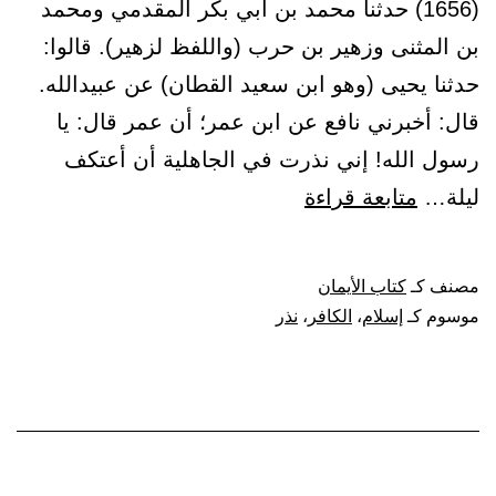
(1656) حدثنا محمد بن أبي بكر المقدمي ومحمد
بن المثنى وزهير بن حرب (واللفظ لزهير). قالوا:
حدثنا يحيى (وهو ابن سعيد القطان) عن عبيدالله.
قال: أخبرني نافع عن ابن عمر؛ أن عمر قال: يا
رسول الله! إني نذرت في الجاهلية أن أعتكف
باب
ليلة…
متابعة قراءة
نذر
الكافر،
مصنف كـ
كتاب الأيمان
وما
موسوم كـ
إسلام
،
الكافر
،
نذر
يفعل
فيه
إذا
أسلم