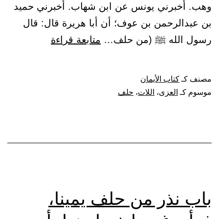
وهب. أخبرني يونس عن ابن شهاب. أخبرني حميد
بن عبدالرحمن بن عوف؛ أن أبا هريرة قال: قال
باب
رسول الله ﷺ (من حلف…
متابعة قراءة
من
حلف
مصنف كـ
كتاب الأيمان
باللات
موسوم كـ
العزى
،
اللات
،
حلف
والعزى،
فليقل:
لا
إله
إلا
الله
باب نذر من حلف يمينا،