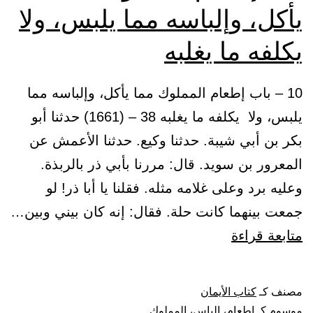
يأكل، وإلباسه مما يلبس، ولا
يكلفه ما يغلبه
10 – باب إطعام المملوك مما يأكل، وإلباسه مما
يلبس، ولا يكلفه ما يغلبه 38 – (1661) حدثنا أبو
بكر بن أبي شيبة. حدثنا وكيع. حدثنا الأعمش عن
المعرور بن سويد. قال: مررنا بأبي ذر بالربذة.
وعليه برد وعلى غلامه مثله. فقلنا يا أبا ذر! لو
جمعت بينهما كانت حلة. فقال: إنه كان بيني وبين…
باب
متابعة قراءة
إطعام
المملوك
مصنف كـ
كتاب الأيمان
مما
موسوم كـ
إطعام
،
إلباس
،
المملوك