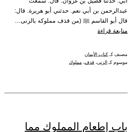
أبي. حدثنا فضيل بن غزوان. قال: سمعت
عبدالرحمن بن أبي نعم. حدثني أبو هريرة. قال:
قال أبو القاسم ﷺ (من قذف مملوكه بالزنى…
باب
متابعة قراءة
التغليظ
على
مصنف كـ
كتاب الأيمان
من
موسوم كـ
الزنى
،
قذف
،
مملوك
قذف
مملوكه
بالزنى
باب إطعام المملوك مما