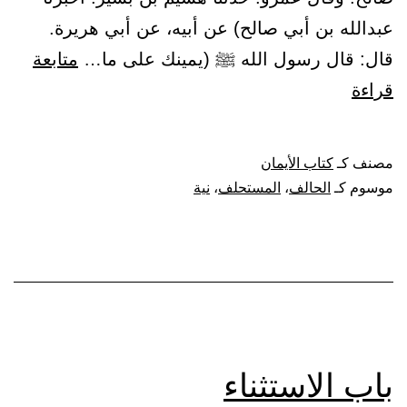
يمينه
عبدالله بن أبي صالح) عن أبيه، عن أبي هريرة.
قال: قال رسول الله ﷺ (يمينك على ما…
متابعة
باب
قراءة
يمين
الحالف
مصنف كـ
كتاب الأيمان
على
موسوم كـ
الحالف
،
المستحلف
،
نية
نية
المستحلف
باب الاستثناء