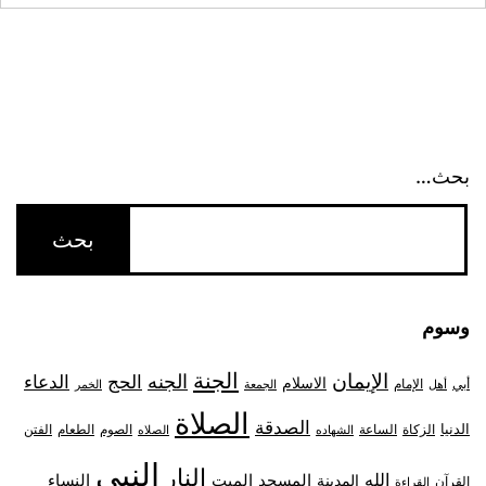
بحث…
وسوم
الجنة
الإيمان
الجنه
الحج
الدعاء
الاسلام
أبي
الإمام
أهل
الجمعة
الخمر
الصلاة
الصدقة
الدنيا
الزكاة
الصوم
الفتن
الساعة
الطعام
الشهاده
الصلاه
النبي
النار
الله
النساء
المدينة
المسجد
الميت
القرآن
القراءة