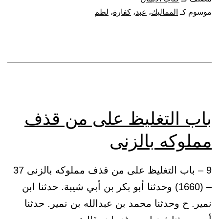
وكفارة
موسوم كـ
المماليك
،
عبد
،
كفارة
،
لطم
من
لطم
عبده
باب التغليظ على من قذف
مملوكه بالزنى
9 – باب التغليظ على من قذف مملوكه بالزنى 37
– (1660) وحدثنا أبو بكر بن أبي شيبة. حدثنا ابن
نمير. ح وحدثنا محمد بن عبدالله بن نمير. حدثنا