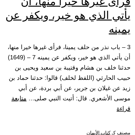
فرأى غيرها خيرا منها، أن
يأتي الذي هو خير، ويكفر عن
يمينه
3 – باب نذر من حلف يمينا، فرأى غيرها خيرا منها،
أن يأتي الذي هو خير، ويكفر عن يمينه 7 – (1649)
حدثنا خلف بن هشام وقتيبة بن سعيد ويحيى بن
حبيب الحارثي (اللفظ لخلف) قالوا: حدثنا حماد بن
زيد عن غيلان بن جرير، عن أبي بردة، عن أبي
موسى الأشعري. قال: أتيت النبي صلى…
متابعة
باب
قراءة
نذر
من
مصنف كـ
كتاب الأيمان