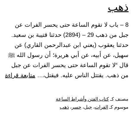
ذهب
8 – باب لا تقوم الساعة حتى يحسر الفرات عن
جبل من ذهب 29 – (2894) حدثنا قتيبة بن سعيد.
حدثنا يعقوب (يعني ابن عبدالرحمن القاري) عن
سهيل، عن أبيه، عن أبي هريرة؛ أن رسول الله ﷺ
قال “لا تقوم الساعة حتى يحسر الفرات عن جبل
با
من ذهب. يقتتل الناس عليه. فيقتل،…
متابعة قراءة
لا
تق
مصنف كـ
كتاب الفتن وأشراط الساعة
ال
موسوم كـ
الفرات
،
جبل
،
حسر
،
ذهب
حت
يح