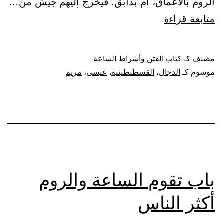
الروم بالأعماق، أم بدابق. فيخرج إليهم جيش من…
باب
متابعة قراءة
في
فتح
مصنف كـ
كتاب الفتن وأشراط الساعة
قسطنطينية،
موسوم كـ
الدجال
،
القسطنطينية
،
عيسى
،
مريم
وخروج
الدجال،
ونزول
عيسى
ابن
مريم
باب تقوم الساعة والروم
أكثر الناس