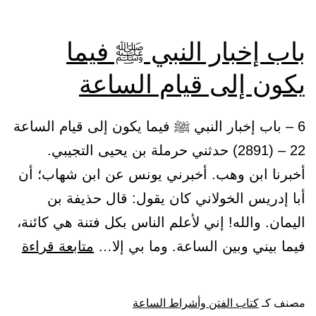
باب إخبار النبي ﷺ فيما
يكون إلى قيام الساعة
6 – باب إخبار النبي ﷺ فيما يكون إلى قيام الساعة
22 – (2891) حدثني حرملة بن يحيى التجيبي.
أخبرنا ابن وهب. أخبرني يونس عن ابن شهاب؛ أن
أبا إدريس الخولاني كان يقول: قال حذيفة بن
اليمان. والله! إني لأعلم الناس بكل فتنة هي كائنة،
باب
فيما بيني وبين الساعة. وما بي إلا…
متابعة قراءة
إخبا
النب
مصنف كـ
كتاب الفتن وأشراط الساعة