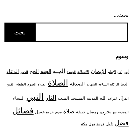
بحث…
وسوم
الجنة
الإيمان
الجنه
الحج
الدعاء
الاسلام
أبي
الإمام
أهل
الجمعة
الخمر
الصلاة
الصدقة
الدنيا
الزكاة
الصوم
الفتن
الساعة
الطعام
الشهاده
الصلاه
النبي
النار
الله
النساء
المدينة
المسجد
الميت
القرآن
القراءة
فضائل
صلاة
تحريم
صفة
غسل
رمضان
غزوة
الوضوء
صوم
بيع
فضل
قتل
مكة
قول
قراءة