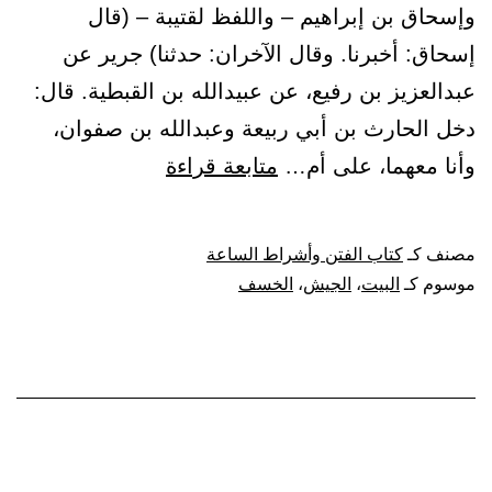
وإسحاق بن إبراهيم – واللفظ لقتيبة – (قال
إسحاق: أخبرنا. وقال الآخران: حدثنا) جرير عن
عبدالعزيز بن رفيع، عن عبيدالله بن القبطية. قال:
دخل الحارث بن أبي ربيعة وعبدالله بن صفوان،
باب
وأنا معهما، على أم…
متابعة قراءة
الخسف
بالجيش
مصنف كـ
كتاب الفتن وأشراط الساعة
الذي
موسوم كـ
البيت
،
الجيش
،
الخسف
يؤم
البيت