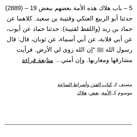
5 – باب هلاك هذه الأمة بعضهم ببعض 19 – (2889)
حدثنا أبو الربيع العتكي وقتيبة بن سعيد. كلاهما عن
حماد بن زيد (واللفظ لقتيبة). حدثنا حماد عن أيوب،
عن أبي قلابة، عن أبي أسماء، عن ثوبان، قال: قال
رسول الله ﷺ “إن الله زوى لي الأرض. فرأيت
باب
مشارقها ومغاربها. وإن أمتي…
متابعة قراءة
هلاك
هذه
مصنف كـ
كتاب الفتن وأشراط الساعة
الأمة
موسوم كـ
الأمة
،
بعض
،
هلاك
بعضهم
ببعض