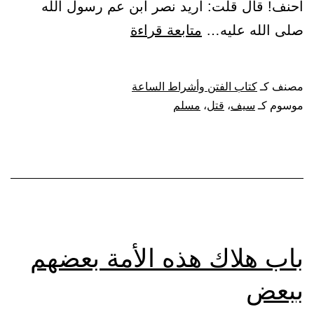
أحنف! قال قلت: أريد نصر ابن عم رسول الله
باب
صلى الله عليه…
متابعة قراءة
إذا
تواجه
مصنف كـ
كتاب الفتن وأشراط الساعة
المسلمان
موسوم كـ
سيف
،
قتل
،
مسلم
بسيفيهما
باب هلاك هذه الأمة بعضهم
ببعض