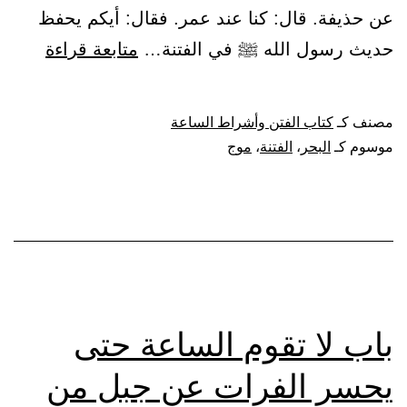
عن حذيفة. قال: كنا عند عمر. فقال: أيكم يحفظ
باب
حديث رسول الله ﷺ في الفتنة…
متابعة قراءة
في
الفتنة
مصنف كـ
كتاب الفتن وأشراط الساعة
التي
موسوم كـ
البحر
،
الفتنة
،
موج
تموج
كموج
البحر
باب لا تقوم الساعة حتى
يحسر الفرات عن جبل من