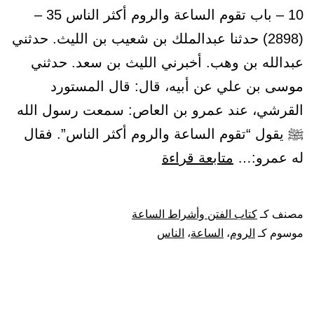
10 – باب تقوم الساعة والروم أكثر الناس 35 –
(2898) حدثنا عبدالملك بن شعيب بن الليث. حدثني
عبدالله بن وهب. أخبرني الليث بن سعد. حدثني
موسى بن علي عن أبيه، قال: قال المستورد
القرشي، عند عمرو بن العاص: سمعت رسول الله
ﷺ يقول “تقوم الساعة والروم أكثر الناس”. فقال
باب
له عمرو:…
متابعة قراءة
تقوم
الساعة
مصنف كـ
كتاب الفتن وأشراط الساعة
والروم
موسوم كـ
الروم
،
الساعة
،
الناس
أكثر
الناس