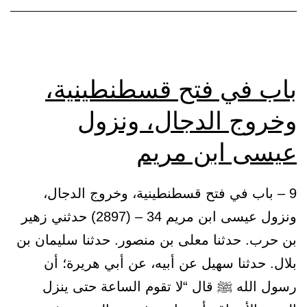
ال
عن
جب
من
باب في فتح قسطنطينية،
ذه
وخروج الدجال، ونزول
عيسى ابن مريم
9 – باب في فتح قسطنطينية، وخروج الدجال،
ونزول عيسى ابن مريم 34 – (2897) حدثني زهير
بن حرب. حدثنا معلى بن منصور. حدثنا سليمان بن
بلال. حدثنا سهيل عن أبيه، عن أبي هريرة؛ أن
رسول الله ﷺ قال “لا تقوم الساعة حتى ينزل