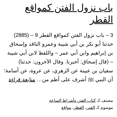
باب نزول الفتن كمواقع
القطر
3 – باب نزول الفتن كمواقع القطر 9 – (2885)
حدثنا أبو بكر بن أبي شيبة وعمرو الناقد وإسحاق
بن إبراهيم وابن أبي عمر – واللفظ لابن أبي شيبة
– (قال إسحاق: أخبرنا. وقال الآخرون: حدثنا)
سفيان بن عيينة عن الزهري، عن عروة، عن أسامة؛
باب
أن النبي ﷺ أشرف على أطم من…
متابعة قراءة
نزول
الفت
مصنف كـ
كتاب الفتن وأشراط الساعة
كموا
موسوم كـ
الفتن
،
القطر
،
مواقع
القط