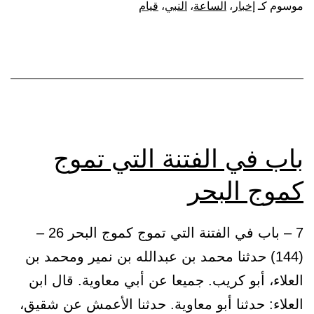
ﷺ
موسوم كـ
إخبار
،
الساعة
،
النبي
،
قيام
فيما
يكون
إلى
قيام
السا
باب في الفتنة التي تموج
كموج البحر
7 – باب في الفتنة التي تموج كموج البحر 26 –
(144) حدثنا محمد بن عبدالله بن نمير ومحمد بن
العلاء، أبو كريب. جميعا عن أبي معاوية. قال ابن
العلاء: حدثنا أبو معاوية. حدثنا الأعمش عن شقيق،