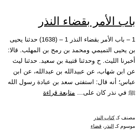
باب الأمر بقضاء النذر
1 – باب الأمر بقضاء النذر 1 – (1638) حدثنا يحيى
بن يحيى التميمي ومحمد بن رمح بن المهلب. قالا:
أخبرنا الليث. ح وحدثنا قتيبة بن سعيد. حدثنا ليث
عن ابن شهاب، عن عبيدالله بن عبدالله، عن ابن
عباس؛ أنه قال: استفتى سعد بن عبادة رسول الله
باب
ﷺ في نذر كان على…
متابعة قراءة
الأمر
بقضاء
مصنف كـ
كتاب النذر
النذر
موسوم كـ
النذر
،
قضاء