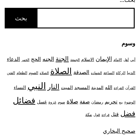
وسوم
الجنة
الإيمان
الجنه
الحج
الدعاء
الاسلام
أبي
الإمام
أهل
الجمعة
الخمر
الصلاة
الصدقة
الدنيا
الزكاة
الصوم
الفتن
الساعة
الطعام
الشهاده
الصلاه
النبي
النار
الله
النساء
المدينة
المسجد
الميت
القرآن
القراءة
فضائل
صلاة
تحريم
صفة
غسل
رمضان
غزوة
الوضوء
صوم
بيع
فضل
قتل
مكة
قول
قراءة
صحيح البخاري