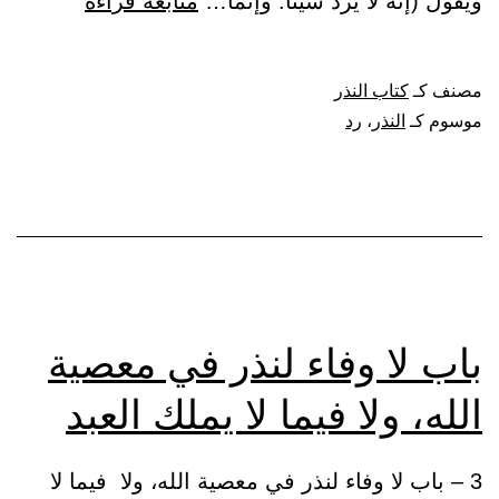
باب
ويقول (إنه لا يرد شيئا. وإنما…
متابعة قراءة
النهي
عن
مصنف كـ
كتاب النذر
النذر،
موسوم كـ
النذر
،
رد
وأنه
لا
يرد
شيئا
باب لا وفاء لنذر في معصية
الله، ولا فيما لا يملك العبد
3 – باب لا وفاء لنذر في معصية الله، ولا فيما لا