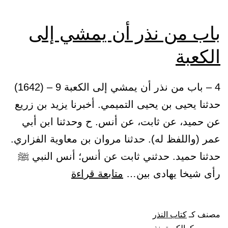
فيما
لا
باب من نذر أن يمشي إلى
يملك
الكعبة
العبد
4 – باب من نذر أن يمشي إلى الكعبة 9 – (1642)
حدثنا يحيى بن يحيى التميمي. أخبرنا يزيد بن زريع
عن حميد، عن ثابت، عن أنس. ح وحدثنا ابن أبي
عمر (واللفظ له). حدثنا مروان بن معاوية الفزاري.
حدثنا حميد. حدثني ثابت عن أنس؛ أنس النبي ﷺ
باب
رأى شيخا يهادى بين…
متابعة قراءة
من
نذر
مصنف كـ
كتاب النذر
أن