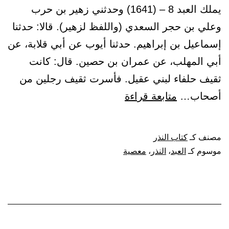
يملك العبد 8 – (1641) وحدثني زهير بن حرب
وعلي بن حجر السعدي (واللفظ لزهير). قالا: حدثنا
إسماعيل بن إبراهيم. حدثنا أيوب عن أبي قلابة، عن
أبي المهلب، عن عمران بن حصين. قال: كانت
ثقيف حلفاء لبني عقيل. فأسرت ثقيف رجلين من
باب
أصحاب…
متابعة قراءة
لا
وفاء
مصنف كـ
كتاب النذر
لنذر
موسوم كـ
العبد
،
النذر
،
معصية
في
معصية
الله،
ولا