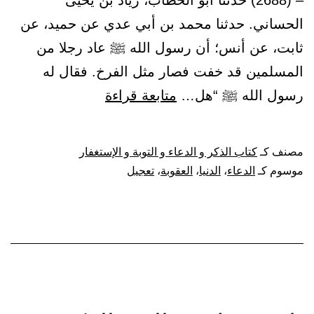
– (2688) حدثنا أبو الخطاب، زياد بن يحيى
الحساني. حدثنا محمد بن أبي عدي عن حميد، عن
ثابت، عن أنس؛ أن رسول الله ﷺ عاد رجلا من
المسلمين قد خفت فصار مثل الفرخ. فقال له
باب
رسول الله ﷺ “هل…
متابعة قراءة
كراهة
الدعاء
مصنف كـ
كتاب الذكر و الدعاء و التوبة و الإستغفار
بتعجيل
موسوم كـ
الدعاء
،
الدنيا
،
العقوبة
،
تعجيل
العقوبة
في
الدنيا