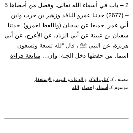
2 – باب في أسماء الله تعالى، وفضل من أحصاها 5
– (2677) حدثنا عمرو الناقد وزهير بن حرب وابن
أبي عمر. جميعا عن سفيان (واللفظ لعمرو). حدثنا
سفيان بن عيينة عن أبي الزناد، عن الأعرج، عن أبي
هريرة، عن النبي ﷺ ، قال “لله تسعة وتسعون
باب
اسما. من حفظها دخل الجنة. وإن…
متابعة قراءة
في
أسما
مصنف كـ
كتاب الذكر و الدعاء و التوبة و الإستغفار
الله
موسوم كـ
أسماء
،
إحصاء
،
الله
تعالى
وفض
من
أحصا