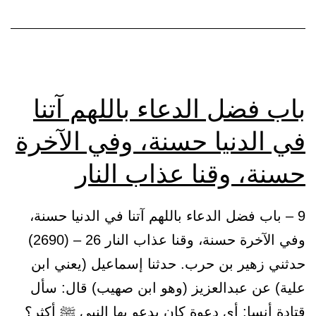
باب فضل الدعاء باللهم آتنا
في الدنيا حسنة، وفي الآخرة
حسنة، وقنا عذاب النار
9 – باب فضل الدعاء باللهم آتنا في الدنيا حسنة،
وفي الآخرة حسنة، وقنا عذاب النار 26 – (2690)
حدثني زهير بن حرب. حدثنا إسماعيل (يعني ابن
علية) عن عبدالعزيز (وهو ابن صهيب) قال: سأل
قتادة أنسا: أي دعوة كان يدعو بها النبي ﷺ أكثر؟