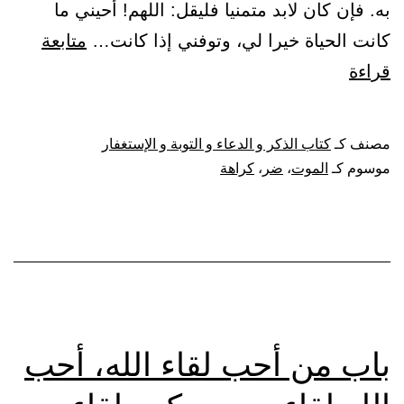
به. فإن كان لابد متمنيا فليقل: اللهم! أحيني ما
كانت الحياة خيرا لي، وتوفني إذا كانت…
متابعة
باب
قراءة
تمني
كراهة
مصنف كـ
كتاب الذكر و الدعاء و التوبة و الإستغفار
الموت،
موسوم كـ
الموت
،
ضر
،
كراهة
لضر
نزل
به
باب من أحب لقاء الله، أحب