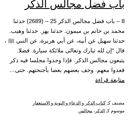
باب فضل مجالس الذكر
8 – باب فضل مجالس الذكر 25 – (2689) حدثنا
محمد بن حاتم بن ميمون. حدثنا بهز. حدثنا وهيب.
حدثنا سهيل عن أبيه، عن أبي هريرة، عن النبي ﷺ ،
قال “إن لله تبارك وتعالى ملائكة سيارة. فضلا.
يتبعون مجالس الذكر. فإذا وجدوا مجلسا فيه ذكر
قعدوا معهم. وحف بعضهم بعضا بأجنحتهم. حتى…
باب
متابعة قراءة
فضل
مجالس
مصنف كـ
كتاب الذكر و الدعاء و التوبة و الإستغفار
الذكر
موسوم كـ
الذكر
،
مجالس