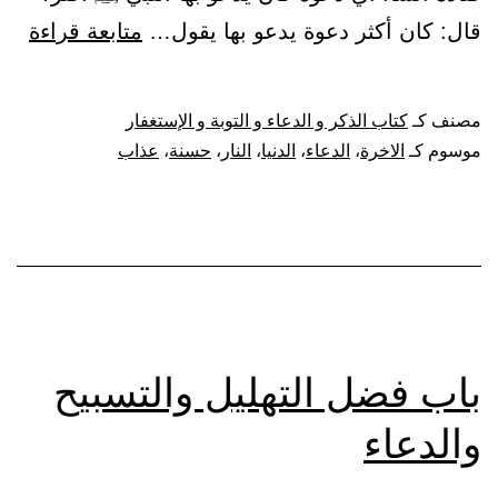
باب
قال: كان أكثر دعوة يدعو بها يقول…
متابعة قراءة
فض
الدع
مصنف كـ
كتاب الذكر و الدعاء و التوبة و الإستغفار
بالل
موسوم كـ
الاخرة
،
الدعاء
،
الدنيا
،
النار
،
حسنة
،
عذاب
آتنا
في
الدن
حسن
وفي
الآخ
باب فضل التهليل والتسبيح
حسن
والدعاء
وقنا
عذا