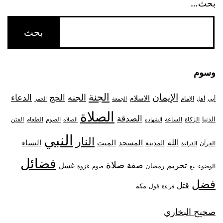
بحث…
وسوم
الجنة
الإيمان
الجنه
الحج
الدعاء
الاسلام
أبي
الإمام
أهل
الجمعة
الخمر
الصلاة
الصدقة
الدنيا
الزكاة
الصوم
الفتن
الساعة
الطعام
الشهاده
الصلاه
النبي
النار
الله
النساء
المدينة
المسجد
الميت
القرآن
القراءة
فضائل
صلاة
تحريم
صفة
غسل
رمضان
غزوة
الوضوء
صوم
بيع
فضل
قتل
مكة
قول
قراءة
صحيح البخاري