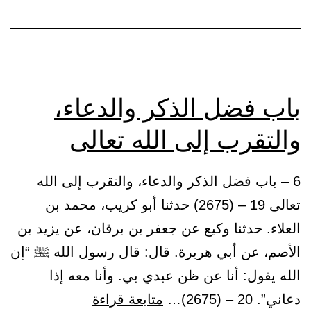
الله
لقاءه.
ومن
كره
باب فضل الذكر والدعاء،
لقاء
والتقرب إلى الله تعالى
الله،
كره
6 – باب فضل الذكر والدعاء، والتقرب إلى الله
الله
تعالى 19 – (2675) حدثنا أبو كريب، محمد بن
لقاءه
العلاء. حدثنا وكيع عن جعفر بن برقان، عن يزيد بن
الأصم، عن أبي هريرة. قال: قال رسول الله ﷺ “إن
الله يقول: أنا عن ظن عبدي بي. وأنا معه إذا
باب
دعاني”. 20 – (2675)…
متابعة قراءة