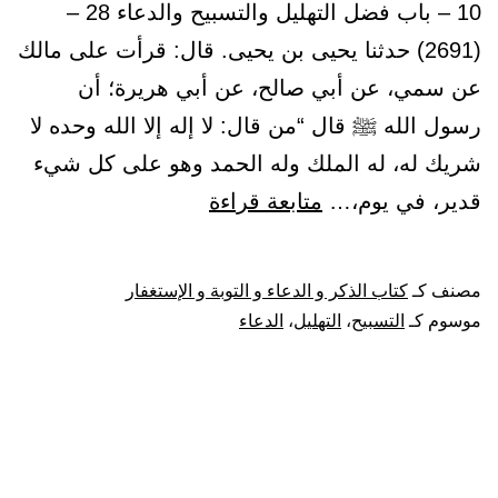
10 – باب فضل التهليل والتسبيح والدعاء 28 –
النا
(2691) حدثنا يحيى بن يحيى. قال: قرأت على مالك
عن سمي، عن أبي صالح، عن أبي هريرة؛ أن
رسول الله ﷺ قال “من قال: لا إله إلا الله وحده لا
شريك له، له الملك وله الحمد وهو على كل شيء
باب
قدير، في يوم،…
متابعة قراءة
فضل
التهليل
مصنف كـ
كتاب الذكر و الدعاء و التوبة و الإستغفار
والتسبيح
موسوم كـ
التسبيح
،
التهليل
،
الدعاء
والدعاء