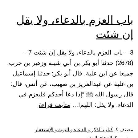
باب العزم بالدعاء، ولا يقل
إن شئت
3 – باب العزم بالدعاء، ولا يقل إن شئت 7 –
(2678) حدثنا أبو بكر بن أبي شيبة وزهير بن حرب.
جميعا عن ابن علية. قال أبو بكر: حدثنا إسماعيل
بن علية عن عبدالعزيز بن صهيب، عن أنس، قال:
قال رسول الله ﷺ “إذا دعا أحدكم فليعزم في
باب
الدعاء. ولا يقل: اللهم!…
متابعة قراءة
العزم
بالدعاء،
مصنف كـ
كتاب الذكر و الدعاء و التوبة و الإستغفار
ولا
موسوم كـ
الدعاء
،
العزم