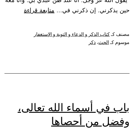
“يقول الله عز وجل: أنا عند ظن عبدي بي. وأنا معه
باب
حين يذكرني. إن ذكرني في…
متابعة قراءة
الحث
على
مصنف كـ
كتاب الذكر و الدعاء و التوبة و الإستغفار
ذكر
موسوم كـ
الحث
،
ذكر
الله
تعالى
باب في أسماء الله تعالى،
وفضل من أحصاها