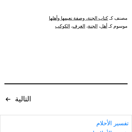
ترائي
أهل
مصنف كـ
كتاب الجنة، وصفة نعيمها وأهلها
الجنة
موسوم كـ
أهل
،
الجنة
،
الغرف
،
الكوكب
أهل
الغرف،
كما
يرى
الكوكب
في
السماء
تصفّح
التالية
المقالات
تفسير الأحلام