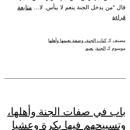
قال “من يدخل الجنة ينعم لا يبأس. لا…
متابعة
باب
قراءة
في
دوام
مصنف كـ
كتاب الجنة، وصفة نعيمها وأهلها
نعيم
موسوم كـ
الجنة
،
نعيم
أهل
الجنة،
وقوله
تعالى:
{ونودوا
أن
باب في صفات الجنة وأهلها،
تلكم
وتسبيحهم فيها بكرة وعشيا
الجنة