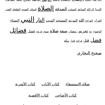
الصلاة
الصدقة
الدنيا
الزكاة
الصوم
الفتن
الساعة
الطعام
الشهاده
الصلاه
النبي
النار
الله
النساء
المدينة
المسجد
الميت
القرآن
القراءة
فضائل
صلاة
تحريم
صفة
غسل
رمضان
غزوة
الوضوء
صوم
بيع
فضل
قتل
مكة
قول
قراءة
صحيح البخاري
صلاة الإستسقاء
كتاب الآداب
كتاب الأشربة
كتاب الأضاحي
كتاب الأقضية