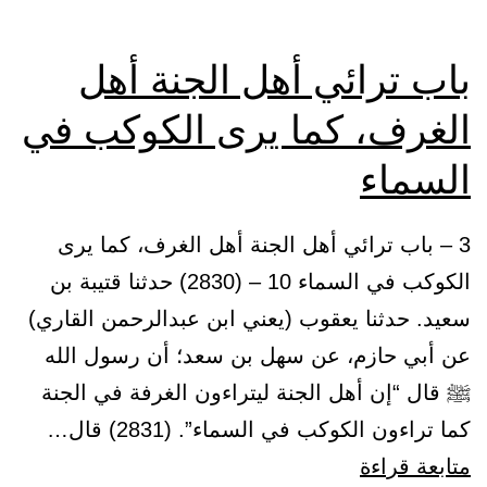
الن
وال
باب ترائي أهل الجنة أهل
الغرف، كما يرى الكوكب في
السماء
3 – باب ترائي أهل الجنة أهل الغرف، كما يرى
الكوكب في السماء 10 – (2830) حدثنا قتيبة بن
سعيد. حدثنا يعقوب (يعني ابن عبدالرحمن القاري)
عن أبي حازم، عن سهل بن سعد؛ أن رسول الله
ﷺ قال “إن أهل الجنة ليتراءون الغرفة في الجنة
كما تراءون الكوكب في السماء”. (2831) قال…
باب
متابعة قراءة