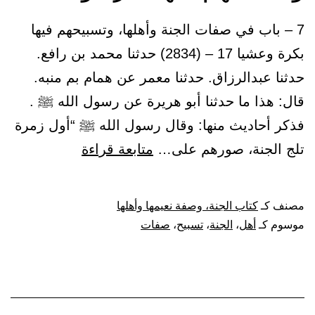
أورثتموها
7 – باب في صفات الجنة وأهلها، وتسبيحهم فيها
بما
بكرة وعشيا 17 – (2834) حدثنا محمد بن رافع.
كنتم
حدثنا عبدالرزاق. حدثنا معمر عن همام بم منبه.
تعملون}
قال: هذا ما حدثنا أبو هريرة عن رسول الله ﷺ .
فذكر أحاديث منها: وقال رسول الله ﷺ “أول زمرة
باب
تلج الجنة، صورهم على…
متابعة قراءة
في
صفات
مصنف كـ
كتاب الجنة، وصفة نعيمها وأهلها
الجنة
موسوم كـ
أهل
،
الجنة
،
تسبيح
،
صفات
وأهلها،
وتسبيحهم
فيها