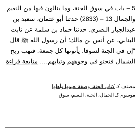
5 – باب في سوق الجنة، وما ينالون فيها من النعيم
والجمال 13 – (2833) حدثنا أبو عثمان، سعيد بن
عبدالجبار البصري. حدثنا حماد بن سلمة عن ثابت
البناني، عن أنس بن مالك؛ أن رسول الله ﷺ قال
“إن في الجنة لسوقا. يأتونها كل جمعة. فتهب ريح
با
الشمال فتحثو في وجوههم وثيابهم.…
متابعة قراءة
في
سو
مصنف كـ
كتاب الجنة، وصفة نعيمها وأهلها
الج
موسوم كـ
الجمال
،
الجنة
،
النعيم
،
سوق
وما
ينا
فيه
من