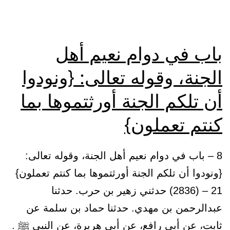
فيها
من
الأهلين
باب في دوام نعيم أهل
الجنة، وقوله تعالى: {ونودوا
أن تلكم الجنة أورثتموها بما
كنتم تعملون}
8 – باب في دوام نعيم أهل الجنة، وقوله تعالى:
{ونودوا أن تلكم الجنة أورثتموها بما كنتم تعملون}
21 – (2836) حدثني زهير بن حرب. حدثنا
عبدالرحمن بن مهدي. حدثنا حماد بن سلمة عن
ثابت، عن أبي رافع، عن أبي هريرة، عن النبي ﷺ .