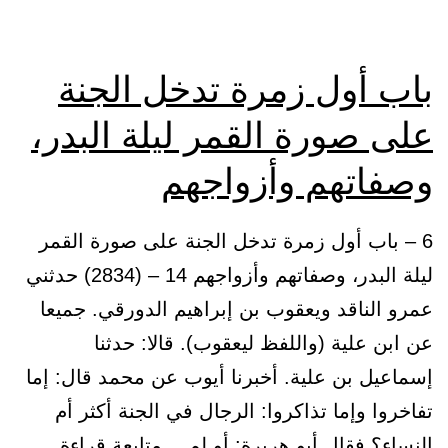
بكرة
وعشيا
باب أول زمرة تدخل الجنة
على صورة القمر ليلة البدر،
وصفاتهم وأزواجهم
6 – باب أول زمرة تدخل الجنة على صورة القمر
ليلة البدر، وصفاتهم وأزواجهم 14 – (2834) حدثني
عمرو الناقد ويعقوب بن إبراهيم الدورقي. جميعا
عن ابن علية (واللفظ ليعقوب). قالا: حدثنا
إسماعيل بن علية. أخبرنا أيوب عن محمد قال: إما
تفاخروا وإما تذاكروا: الرجال في الجنة أكثر أم
باب
النساء؟ فقال أبو هريرة: أو لم…
متابعة قراءة