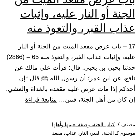
الجنة أو النار عليه، وإثبات
عذاب القبر، والتعوذ منه
17 – باب عرض مقعد الميت من الجنة أو النار
عليه، وإثبات عذاب القبر، والتعوذ منه 65 – (2866)
حدثنا يحيى بن يحيى. قال: قرأت على مالك عن
نافع، عن ابن عمر؛ أن رسول الله ﷺ قال “إن
أحدكم إذا مات عرض عليه مقعده بالغداة والعشي.
باب
إن كان من أهل الجنة، فمن…
متابعة قراءة
عرض
مقعد
مصنف كـ
كتاب الجنة، وصفة نعيمها وأهلها
الميت
موسوم كـ
الجنة
،
القبر
،
النار
،
عذاب
،
مقعد