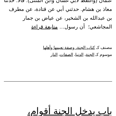
عثمان (واللفظ لأبي غسان وابن المثنى). قالا: حدثنا
معاذ بن هشام. حدثني أبي عن قتادة، عن مطرف
بن عبدالله بن الشخير، عن عياض بن جمار
باب
المجاشعي؛ أن رسول…
متابعة قراءة
الصفات
التي
مصنف كـ
كتاب الجنة، وصفة نعيمها وأهلها
يعرف
موسوم كـ
الجنة
،
الدنيا
،
الصفات
،
النار
بها
في
الدنيا
أهل
الجنة
وأهل
باب يدخل الجنة أقوام،
النار