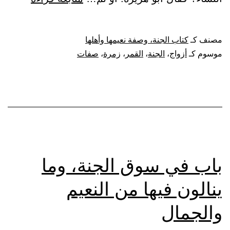
أول
زمرة
مصنف كـ
كتاب الجنة، وصفة نعيمها وأهلها
تدخل
موسوم كـ
أزواج
،
الجنة
،
القمر
،
زمرة
،
صفات
الجنة
على
صورة
القمر
ليلة
البدر،
باب في سوق الجنة، وما
وصفاتهم
ينالون فيها من النعيم
وأزواجه
والجمال