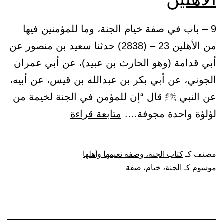
9 – باب في صفة خيام الجنة، وما للمؤمنين فيها
من الأهلين 23 – (2838) حدثنا سعيد بن منصور عن
أبي قدامة (وهو الحارث بن عبيد)، عن أبي عمران
الجوني، عن أبي بكر بن عبدالله بن قيس، عن أبيه،
عن النبي ﷺ قال “إن للمؤمن في الجنة لخيمة من
باب
لؤلؤة واحدة مجوفة.…
متابعة قراءة
في
صفة
مصنف كـ
كتاب الجنة، وصفة نعيمها وأهلها
خيام
موسوم كـ
الجنة
،
خيام
،
صفة
الجنة،
وما
للمؤمنين