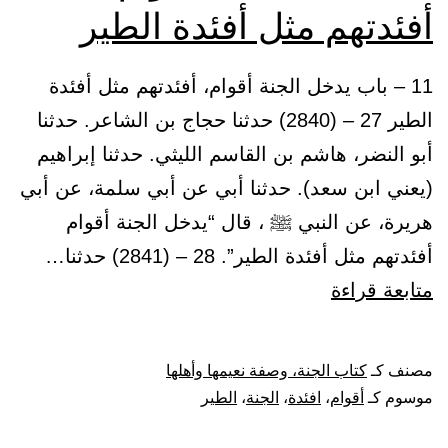
أفئدتهم مثل أفئدة الطير
11 – باب يدخل الجنة أقوام، أفئدتهم مثل أفئدة
الطير 27 – (2840) حدثنا حجاج بن الشاعر. حدثنا
أبو النضر، هاشم بن القاسم الليثي. حدثنا إبراهيم
(يعني ابن سعد). حدثنا أبي عن أبي سلمة، عن أبي
هريرة، عن النبي ﷺ ، قال “يدخل الجنة أقوام
أفئدتهم مثل أفئدة الطير”. 28 – (2841) حدثنا…
باب
متابعة قراءة
يدخل
الجنة
مصنف كـ
كتاب الجنة، وصفة نعيمها وأهلها
أقوام،
موسوم كـ
أقوام
،
افئدة
،
الجنة
،
الطير
أفئدتهم