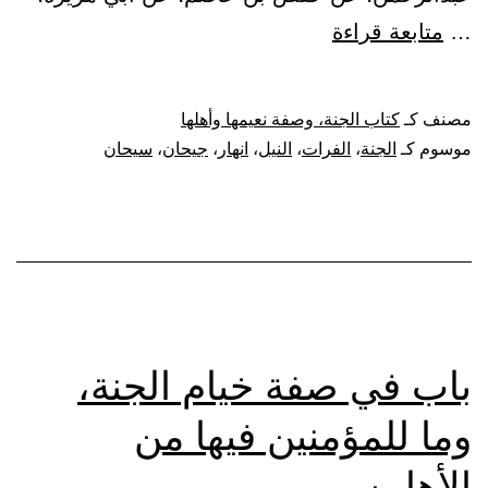
باب
…
متابعة قراءة
ما
في
مصنف كـ
كتاب الجنة، وصفة نعيمها وأهلها
الدنيا
موسوم كـ
الجنة
،
الفرات
،
النيل
،
انهار
،
جيحان
،
سيحان
من
أنهار
الجنة
باب في صفة خيام الجنة،
وما للمؤمنين فيها من
الأهلين