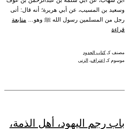
ابن شهاب، عن أبي سلمة بن عبدالرحمن بن عوف
وسعيد بن المسيب، عن أبي هريرة؛ أنه قال: أتى
رجل من المسلمين رسول الله ﷺ وهو…
متابعة
باب
قراءة
من
اعترف
مصنف كـ
كتاب الحدود
على
موسوم كـ
اعتراف
،
الزنى
نفسه
بالزنى
باب رجم اليهود، أهل الذمة،