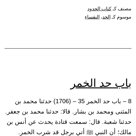
الحد
مصنف كـ
كتاب الحدود
عن
موسوم كـ
الحد
،
النفساء
النفساء
باب حد الخمر
8 – باب حد الخمر 35 – (1706) حدثنا محمد بن
المثنى ومحمد بن بشار. قالا: حدثنا محمد بن جعفر.
حدثنا شعبة. قال: سمعت قتادة يحدث عن أنس بن
مالك؛ أن النبي ﷺ أتي برجل قد شرب الخمر.