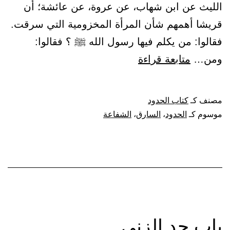
الليث عن ابن شهاب، عن عروة، عن عائشة؛ أن
قريشا أهمهم شأن المرأة المخزومية التي سرقت.
فقالوا: من يكلم فيها رسول الله ﷺ ؟ فقالوا:
باب
ومن…
متابعة قراءة
قطع
السارق
مصنف كـ
كتاب الحدود
الشريف
موسوم كـ
الحدود
،
السارق
،
الشفاعة
وغيره،
والنهي
عن
الشفاعة
في
الحدود
باب حد الزنى