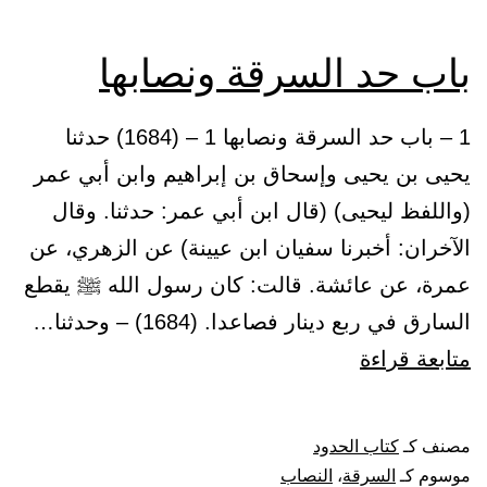
باب حد السرقة ونصابها
1 – باب حد السرقة ونصابها 1 – (1684) حدثنا
يحيى بن يحيى وإسحاق بن إبراهيم وابن أبي عمر
(واللفظ ليحيى) (قال ابن أبي عمر: حدثنا. وقال
الآخران: أخبرنا سفيان ابن عيينة) عن الزهري، عن
عمرة، عن عائشة. قالت: كان رسول الله ﷺ يقطع
السارق في ربع دينار فصاعدا. (1684) – وحدثنا…
باب
متابعة قراءة
حد
السرقة
مصنف كـ
كتاب الحدود
ونصابها
موسوم كـ
السرقة
،
النصاب