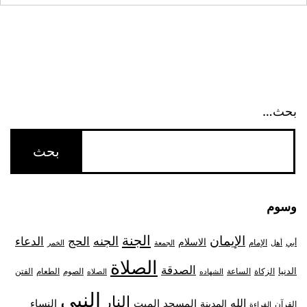
بحث…
وسوم
الجنة
الإيمان
الجنه
الحج
الدعاء
الاسلام
أبي
الإمام
أهل
الجمعة
الخمر
الصلاة
الصدقة
الدنيا
الزكاة
الصوم
الفتن
الساعة
الطعام
الشهاده
الصلاه
النبي
النار
الله
النساء
المدينة
المسجد
الميت
القرآن
القراءة