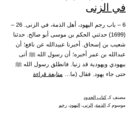
في الزنى
6 – باب رجم اليهود، أهل الذمة، في الزنى. 26 –
(1699) حدثني الحكم بن موسى أبو صالح. حدثنا
شعيب بن إسحاق. أخبرنا عبيدالله عن نافع؛ أن
عبدالله بن عمر أخبره؛ أن رسول الله ﷺ أتى
بيهودي ويهودية قد زنيا. فانطلق رسول الله ﷺ
باب
حتى جاء يهود. فقال (ما…
متابعة قراءة
رجم
اليهود،
مصنف كـ
كتاب الحدود
أهل
موسوم كـ
الذمة
،
الزنى
،
اليهود
،
رجم
الذمة،
في