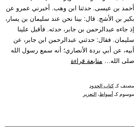
أحمد بن عيسى. حدثنا ابن وهب. أخبرني عمرو عن
بكير بن الأشج. قال: بينا نحن عند سليمان بن يسار،
إذ جاءه عبدالرحمن بن جابر، حدثه. فأقبل علينا
سليمان. فقال: حدثني عبدالرحمن ابن جابر، عن
أبيه، عن أبي بردة الأنصاري؛ أنه سمع رسول الله
باب
صلى الله…
متابعة قراءة
قدر
أسواط
مصنف كـ
كتاب الحدود
التعزير
موسوم كـ
أسواط
،
التعزير