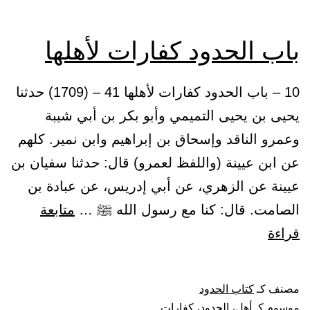
باب الحدود كفارات لأهلها
10 – باب الحدود كفارات لأهلها 41 – (1709) حدثنا
يحيى بن يحيى التميمي وأبو بكر بن أبي شيبة
وعمرو الناقد وإسحاق بن إبراهيم وابن نمير. كلهم
عن ابن عيينة (واللفظ لعمرو) قال: حدثنا سفيان بن
عيينة عن الزهري، عن أبي إدريس، عن عبادة بن
الصامت. قال: كنا مع رسول الله ﷺ …
متابعة
باب
قراءة
الحدود
كفارات
مصنف كـ
كتاب الحدود
لأهلها
موسوم كـ
أهل
،
الحدود
،
كفارات