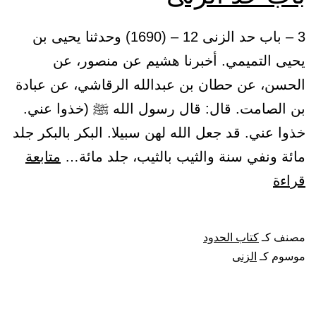
3 – باب حد الزنى 12 – (1690) وحدثنا يحيى بن
يحيى التميمي. أخبرنا هشيم عن منصور، عن
الحسن، عن حطان بن عبدالله الرقاشي، عن عبادة
بن الصامت. قال: قال رسول الله ﷺ (خذوا عني.
خذوا عني. قد جعل الله لهن سبيلا. البكر بالبكر جلد
مائة ونفي سنة والثيب بالثيب، جلد مائة…
متابعة
باب
قراءة
حد
الزنى
مصنف كـ
كتاب الحدود
موسوم كـ
الزنى