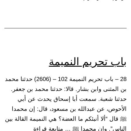
باب تحريم النميمة
28 – باب تحريم النميمة 102 – (2606) حدثنا محمد
بن المثنى وابن بشار. قالا: حدثنا محمد بن جعفر.
حدثنا شعبة. سمعت أبا إسحاق يحدث عن أبي
الأحوص، عن عبدالله بن مسعود، قال: إن محمدا
ﷺ قال “ألا أنبئكم ما العضة؟ هي النميمة القالة بين
باب
الناس”. وإن محمدا ﷺ …
متابعة قراءة