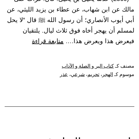
مالك عن ابن شهاب، عن عطاء بن يزيد الليثي، عن
أبي أيوب الأنصاري؛ أن رسول الله ﷺ قال “لا يحل
لمسلم أن يهجر أخاه فوق ثلاث ليال. يلتقيان
باب
فيعرض هذا ويعرض هذا.…
متابعة قراءة
تحريم
الهجر
مصنف كـ
كتاب البر و الصلة و الآداب
فوق
موسوم كـ
الهجر
،
تحريم
،
شرعي
،
عذر
ثلاث،
بلا
عذر
شرعي