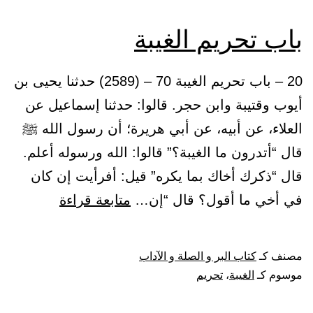
باب تحريم الغيبة
20 – باب تحريم الغيبة 70 – (2589) حدثنا يحيى بن
أيوب وقتيبة وابن حجر. قالوا: حدثنا إسماعيل عن
العلاء، عن أبيه، عن أبي هريرة؛ أن رسول الله ﷺ
قال “أتدرون ما الغيبة؟” قالوا: الله ورسوله أعلم.
قال “ذكرك أخاك بما يكره” قيل: أفرأيت إن كان
باب
في أخي ما أقول؟ قال “إن…
متابعة قراءة
تحريم
الغيبة
مصنف كـ
كتاب البر و الصلة و الآداب
موسوم كـ
الغيبة
،
تحريم