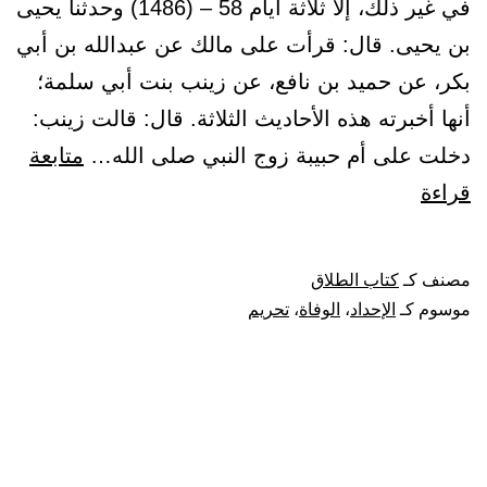
في غير ذلك، إلا ثلاثة أيام 58 – (1486) وحدثنا يحيى
بن يحيى. قال: قرأت على مالك عن عبدالله بن أبي
بكر، عن حميد بن نافع، عن زينب بنت أبي سلمة؛
أنها أخبرته هذه الأحاديث الثلاثة. قال: قالت زينب:
دخلت على أم حبيبة زوج النبي صلى الله…
متابعة
باب
قراءة
وجوب
الإحداد
مصنف كـ
كتاب الطلاق
في
موسوم كـ
الإحداد
،
الوفاة
،
تحريم
عدة
الوفاة،
وتحريمه
في