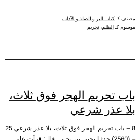
تحريم
الظلم
مصنف كـ
كتاب البر و الصلة و الآداب
موسوم كـ
الظلم
،
تحريم
باب تحريم الهجر فوق ثلاث،
بلا عذر شرعي
8 – باب تحريم الهجر فوق ثلاث، بلا عذر شرعي 25
– (2560) حدثنا يحيى بن يحيى. قال: قرأت على