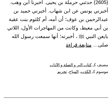
(2605) حدثني حرملة بن يحيى. أخبرنا ابن وهب.
أخبرني يونس عن ابن شهاب. أخبرني حميد بن
عبدالرحمن بن عوف؛ أن أمه، أم كلثوم بنت عقبة
بن أبي معيط، وكانت من المهاجرات الأول، اللاتي
بايعن النبي ﷺ ، أخبرته؛ أنها سمعت رسول الله
باب
صلى…
متابعة قراءة
تحريم
الكذب،
مصنف كـ
كتاب البر و الصلة و الآداب
وبيان
موسوم كـ
الكذب
،
المباح
،
تحريم
المباح
منه