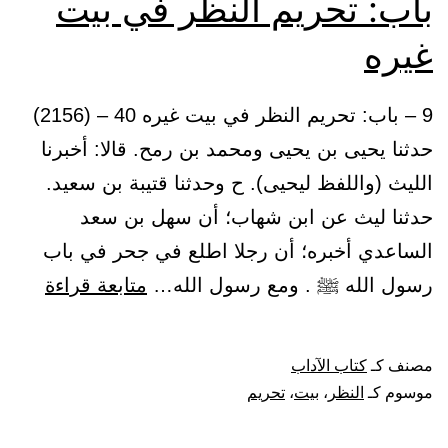
باب: تحريم النظر في بيت
غيره
9 – باب: تحريم النظر في بيت غيره 40 – (2156)
حدثنا يحيى بن يحيى ومحمد بن رمح. قالا: أخبرنا
الليث (واللفظ ليحيى). ح وحدثنا قتيبة بن سعيد.
حدثنا ليث عن ابن شهاب؛ أن سهل بن سعد
الساعدي أخبره؛ أن رجلا اطلع في جحر في باب
باب:
رسول الله ﷺ . ومع رسول الله…
متابعة قراءة
تحريم
النظر
مصنف كـ
كتاب الآداب
في
موسوم كـ
النظر
،
بيت
،
تحريم
بيت