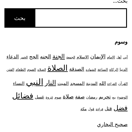
بحث…
وسوم
الجنة
الإيمان
الجنه
الحج
الدعاء
الاسلام
أبي
الإمام
أهل
الجمعة
الخمر
الصلاة
الصدقة
الدنيا
الزكاة
الصوم
الفتن
الساعة
الطعام
الشهاده
الصلاه
النبي
النار
الله
النساء
المدينة
المسجد
الميت
القرآن
القراءة
فضائل
صلاة
تحريم
صفة
غسل
رمضان
غزوة
الوضوء
صوم
بيع
فضل
قتل
مكة
قول
قراءة
صحيح البخاري