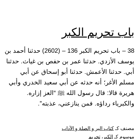
باب تحريم الكبر
38 – باب تحريم الكبر 136 – (2602) حدثنا أحمد بن
يوسف الأزدي. حدثنا عمر بن حفص بن غياث. حدثنا
أبي. حدثنا الأعمش. حدثنا أبو إسحاق عن أبي
مسلم الأغر؛ أنه حدثه عن أبي سعيد الخدري وأبي
هريرة قالا: قال رسول الله ﷺ “العز إزاره.
والكبرياء رداؤه. فمن ينازعني، عذبته”.
مصنف كـ
كتاب البر و الصلة و الآداب
موسوم كـ
الكبر
،
تحريم