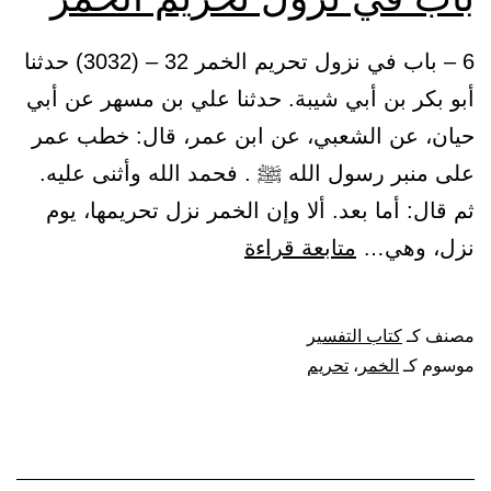
6 – باب في نزول تحريم الخمر 32 – (3032) حدثنا
أبو بكر بن أبي شيبة. حدثنا علي بن مسهر عن أبي
حيان، عن الشعبي، عن ابن عمر، قال: خطب عمر
على منبر رسول الله ﷺ . فحمد الله وأثنى عليه.
ثم قال: أما بعد. ألا وإن الخمر نزل تحريمها، يوم
باب
نزل، وهي…
متابعة قراءة
في
نزول
مصنف كـ
كتاب التفسير
تحريم
موسوم كـ
الخمر
،
تحريم
الخمر