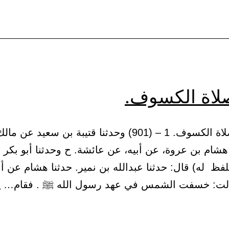
صلاة
الخسوف.
لاة الكسوف.
(1) باب صلاة الكسوف. 1 – (901) وحدثنا قتيبة بن سعيد عن 
شام بن عروة، عن أبيه، عن عائشة. ح وحدثنا أبو بكر 
لفظ له) قال: حدثنا عبدالله بن نمير. حدثنا هشام عن أب
الت: خسفت الشمس في عهد رسول الله ﷺ . فقام…
م