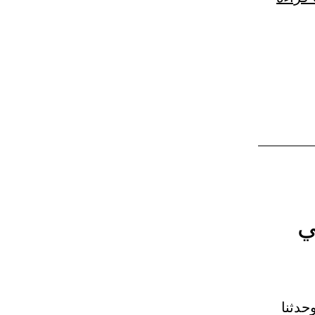
ما
يقرأ
به
في
صلاة
العيدين.
ي
ة، قبل العيد وبعدها، في المصلى. 13 – (884) وحدثنا