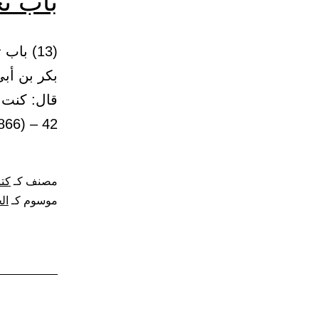
باب ت
بكر بن أبي
قال: كنت 
42 – (866) وحدثنا أبو بكر بن أبي شيبة وابن نمير.…
مصنف كـ
كتا
موسوم كـ
ال