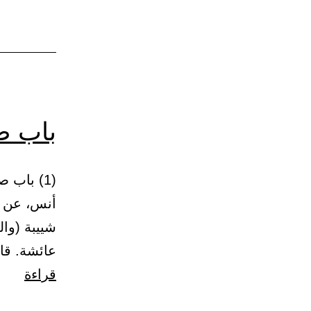
باب ص
أنس، عن ه
شييبة (وال
عائشة. ق
باب
قراءة
صلاة