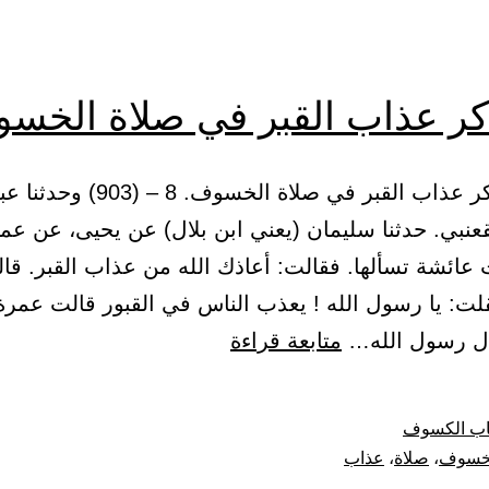
كر عذاب القبر في صلاة الخس
(2) باب ذكر عذاب القبر في صلاة الخسوف.
عنبي. حدثنا سليمان (يعني ابن بلال) عن يحيى، عن عمر
 عائشة تسألها. فقالت: أعاذك الله من عذاب القبر. قا
لت: يا رسول الله ! يعذب الناس في القبور قالت عمرة
باب
ال رسول الله…
متابعة قراءة
ذكر
عذاب
اب الكسوف
القبر
خسوف
،
صلاة
،
عذاب
في