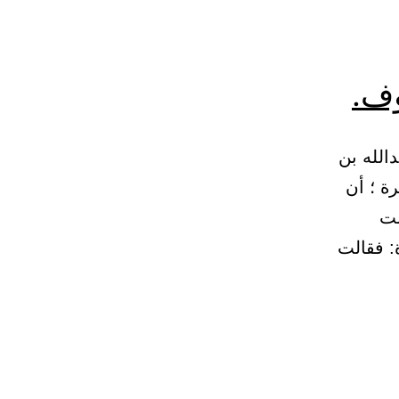
وف.
 8 – (903) وحدثنا عبدالله بن
ة ؛ أن
لت
: فقالت