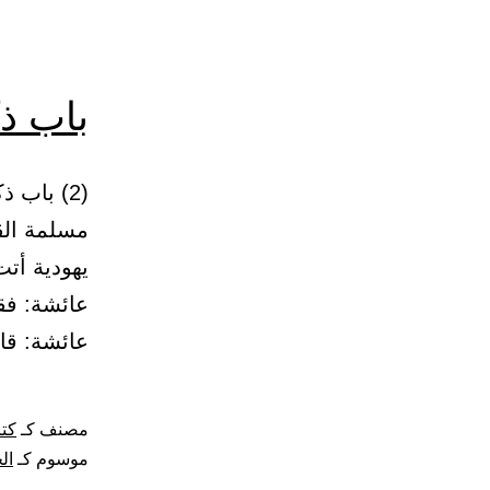
باب ذ
مسلمة الق
يهودية أتت
عائشة: فق
عائشة: ق
مصنف كـ
كت
موسوم كـ
ال