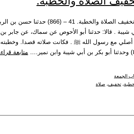
خفيف الصلاة والخطبة.
(13) باب تخفيف الصلاة والخطبة. 41 – (866) حدثنا حس
 شيبة . قالا: حدثنا أبو الأحوص عن سماك، عن جابر بن
أصلي مع رسول الله ﷺ . فكانت صلاته قصدا. وخطبته 
متابعة قراءة
ب الجمعة
خطبة
،
تخفيف
،
صلاة