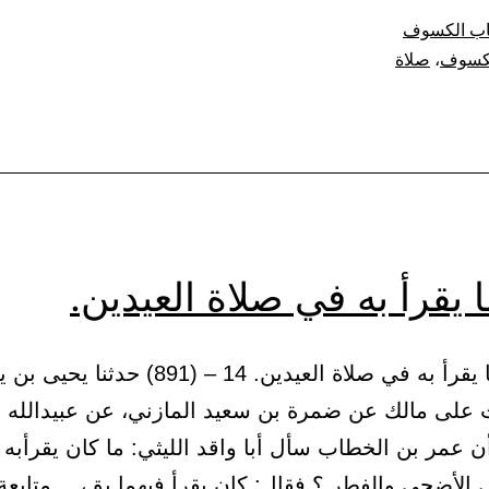
وف.
اب الكسوف
كسوف
،
صلاة
 يقرأ به في صلاة العيدين.
(3) باب ما يقرأ به في صلاة العيدين. 14 – (891) حدثن
 على مالك عن ضمرة بن سعيد المازني، عن عبيدالله 
أن عمر بن الخطاب سأل أبا واقد الليثي: ما كان يقرأب
 الأضحى والفطر ؟ فقال: كان يقرأ فيهما بق،…
متابعة