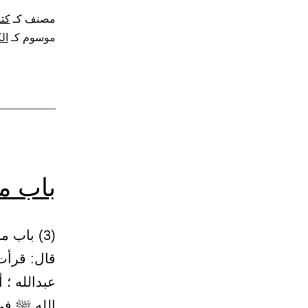
الكس
مصنف كـ
كت
موسوم كـ
ال
باب ما
قال: قرأت
عبدالله ؛ 
الله ﷺ في