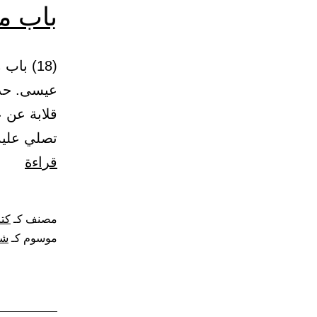
باب م
عيسى. حدث
قلابة عن 
تصلي عليه
باب
قراءة
من
صلى
مصنف كـ
كتا
عليه
موسوم كـ
شف
مائة
شفعا
فيه