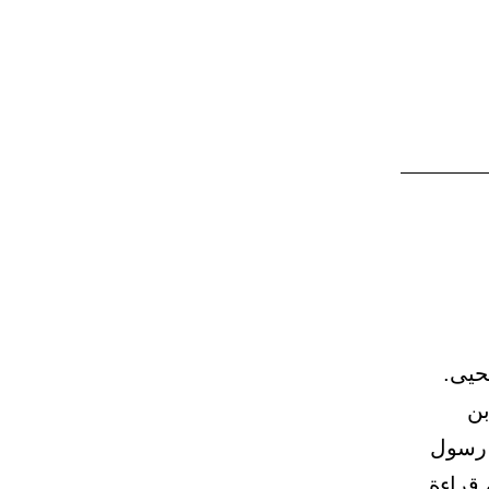
ا يحيى بن يحيى.
بن
ه رسول
باب
 قراءة