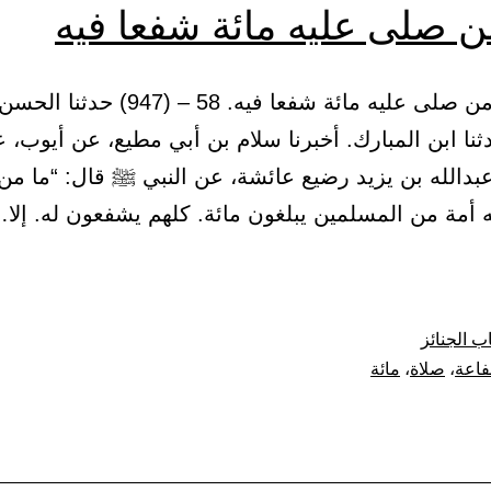
ن صلى عليه مائة شفعا فيه
(18) باب من صلى عليه مائة شفعا فيه. 58 – (947) حد
نا ابن المبارك. أخبرنا سلام بن أبي مطيع، عن أيوب، 
عبدالله بن يزيد رضيع عائشة، عن النبي ﷺ قال: “ما م
 أمة من المسلمين يبلغون مائة. كلهم يشفعون له. إلا
ب الجنائز
اعة
،
صلاة
،
مائة