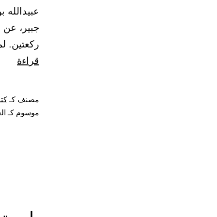
عبيدالله ب
جبير، عن 
ركعتين. لم
باب
قراءة
ترك
الصلا
مصنف كـ
كتا
قبل
موسوم كـ
ال
العيد
وبعده
في
المص