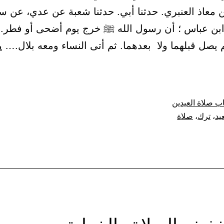
ن معاذ العنبري. حدثنا أبي. حدثنا شعبة عن عدي، عن س
ابن عباس ؛ أن رسول الله ﷺ خرج يوم أضحى أو فطر.
 يصل قبلهما ولا بعدهما. ثم أتى النساء ومعه بلال.…
م
ة،
ب صلاة العيدين
عيد
،
ترك
،
صلاة
ا،
لى.