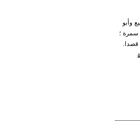
ن بن الربيع وأبو
 سمرة ؛
قصدا.
باب
تخفيف
الصلاة
والخطبة.