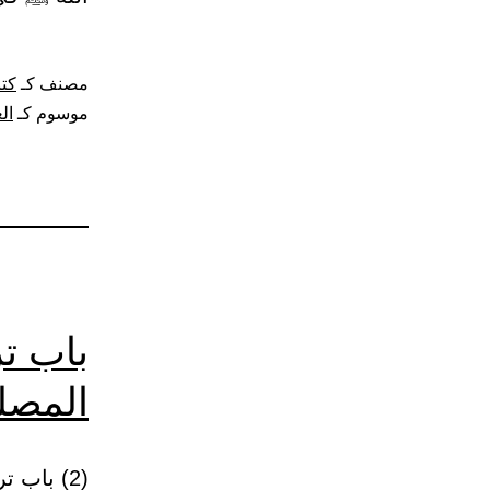
مصنف كـ
كتا
موسوم كـ
ال
باب تر
المصل