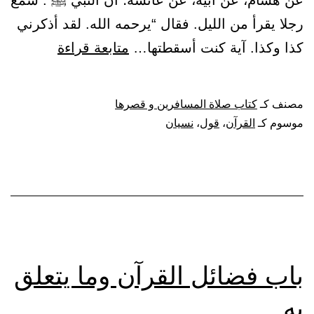
عن هشام، عن أبيه، عن عائشة؛ أن النبي ﷺ : سمع
رجلا يقرأ من الليل. فقال “يرحمه الله. لقد أذكرني
باب
كذا وكذا. آية كنت أسقطتها…
متابعة قراءة
الأمر
بتعهد
مصنف كـ
كتاب صلاة المسافرين و قصرها
القرآن،
موسوم كـ
القرآن
،
قول
،
نسيان
وكراهة
قول
نسيت
آية
كذا،
وجواز
باب فضائل القرآن وما يتعلق
قول
به
أنسيتها