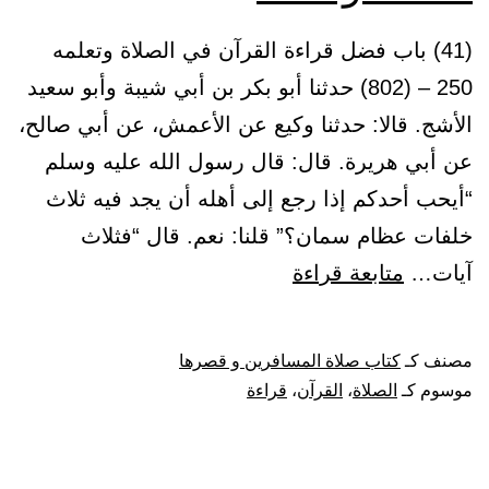
(41) باب فضل قراءة القرآن في الصلاة وتعلمه
250 – (802) حدثنا أبو بكر بن أبي شيبة وأبو سعيد
الأشج. قالا: حدثنا وكيع عن الأعمش، عن أبي صالح،
عن أبي هريرة. قال: قال رسول الله عليه وسلم
“أيحب أحدكم إذا رجع إلى أهله أن يجد فيه ثلاث
خلفات عظام سمان؟” قلنا: نعم. قال “فثلاث
باب
آيات…
متابعة قراءة
فضل
قراءة
مصنف كـ
كتاب صلاة المسافرين و قصرها
القرآن
موسوم كـ
الصلاة
،
القرآن
،
قراءة
في
الصلاة