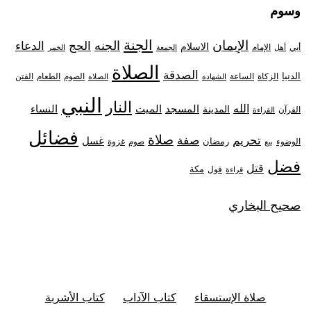
وسوم
الجنة
الإيمان
الجنه
الحج
الدعاء
الاسلام
أبي
الإمام
أهل
الجمعة
الخمر
الصلاة
الصدقة
الدنيا
الزكاة
الصوم
الفتن
الساعة
الطعام
الشهاده
الصلاه
النبي
النار
الله
النساء
المدينة
المسجد
الميت
القرآن
القراءة
فضائل
صلاة
تحريم
صفة
غسل
رمضان
غزوة
الوضوء
صوم
بيع
فضل
قتل
مكة
قول
قراءة
صحيح البخاري
صلاة الإستسقاء
كتاب الآداب
كتاب الأشربة