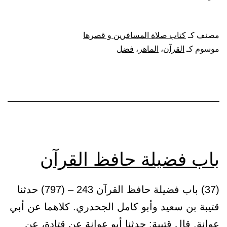
فضل
الماهر
مصنف كـ
كتاب صلاة المسافرين و قصرها
بالقرآن
موسوم كـ
القرآن
،
الماهر
،
فضل
والذي
يتتعتع
فيه
باب فضيلة حافظ القرآن
(37) باب فضيلة حافظ القرآن 243 – (797) حدثنا
قتيبة بن سعيد وأبو كامل الجحدري. كلاهما عن أبي
عوانة. قال قتيبة: حدثنا أبو عوانة عن قتادة، عن