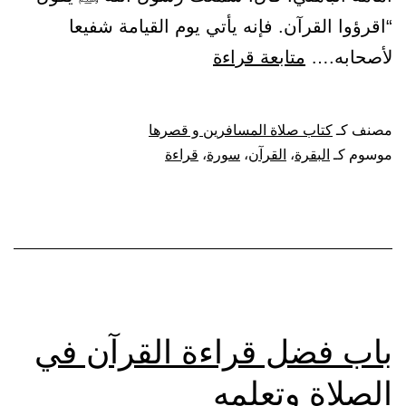
“اقرؤوا القرآن. فإنه يأتي يوم القيامة شفيعا
باب
لأصحابه.…
متابعة قراءة
فضل
قراءة
مصنف كـ
كتاب صلاة المسافرين و قصرها
القرآن
موسوم كـ
البقرة
،
القرآن
،
سورة
،
قراءة
وسورة
البقرة
باب فضل قراءة القرآن في
الصلاة وتعلمه