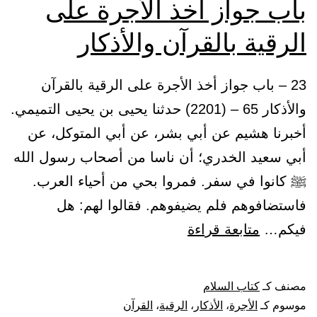
باب جواز أخذ الأجرة على
عن
الرقية بالقرآن والأذكار
الاختلاف
في
23 – باب جواز أخذ الأجرة على الرقية بالقرآن
القرآن
والأذكار 65 – (2201) حدثنا يحيى بن يحيى التميمي.
أخبرنا هشيم عن أبي بشر، عن أبي المتوكل، عن
أبي سعيد الخدري؛ أن ناسا من أصحاب رسول الله
ﷺ كانوا في سفر. فمروا بحي من أحياء العرب.
فاستضافوهم فلم يضيفوهم. فقالوا لهم: هل
باب
فيكم…
متابعة قراءة
جواز
أخذ
مصنف كـ
كتاب السلام
الأجرة
موسوم كـ
الأجرة
،
الأذكار
،
الرقية
،
القرآن