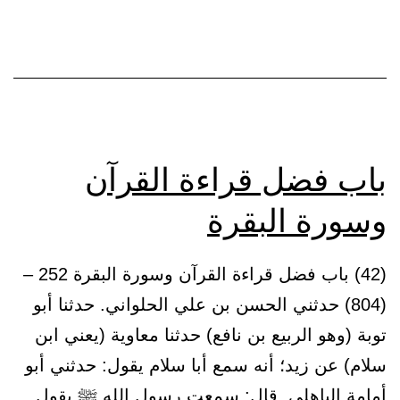
على
الرقية
بالقرآن
والأذكار
باب فضل قراءة القرآن
وسورة البقرة
(42) باب فضل قراءة القرآن وسورة البقرة 252 –
(804) حدثني الحسن بن علي الحلواني. حدثنا أبو
توبة (وهو الربيع بن نافع) حدثنا معاوية (يعني ابن
سلام) عن زيد؛ أنه سمع أبا سلام يقول: حدثني أبو
أمامة الباهلي. قال: سمعت رسول الله ﷺ يقول