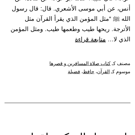
أنس، عن أبي موسى الأشعري. قال: قال رسول
الله ﷺ “مثل المؤمن الذي يقرأ القرآن مثل
الأترجة. ريحها طيب وطعمها طيب. ومثل المؤمن
باب
الذي لا…
متابعة قراءة
فضيلة
حافظ
مصنف كـ
كتاب صلاة المسافرين و قصرها
القرآن
موسوم كـ
القرآن
،
حافظ
،
فضيلة