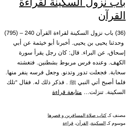
باب نزول السكينة لقراءة
القرآن
(36) باب نزول السكينة لقراءة القرآن 240 – (795)
وحدثنا يحيى بن يحيى. أخبرنا أبو خيثمة عن أبي
إسحاق، عن البراء. قال: كان رجل يقرأ سورة
الكهف. وعنده فرس مربوط بشطنين. فتغشته
سحابة. فجعلت تدور وتدنو. وجعل فرسه ينفر منها.
فلما أصبح أتي النبي ﷺ . فذكر ذلك له. فقال “تلك
باب
السكينة. تنزلت…
متابعة قراءة
نزول
السكينة
مصنف كـ
كتاب صلاة المسافرين و قصرها
لقراءة
موسوم كـ
السكينة
،
القرآن
،
قراءة