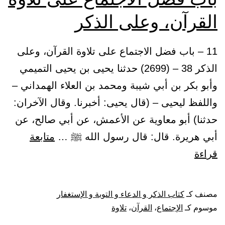
القرآن، وعلى الذكر
11 – باب فضل الاجتماع على تلاوة القرآن، وعلى
الذكر 38 – (2699) حدثنا يحيى بن يحيى التميمي
وأبو بكر بن أبي شيبة ومحمد بن العلاء الهمداني –
واللفظ ليحيى – (قال يحيى: أخبرنا. وقال الآخران:
حدثنا) أبو معاوية عن الأعمش، عن أبي صالح، عن
أبي هريرة. قال: قال رسول الله ﷺ …
متابعة
باب
قراءة
فضل
الاجتماع
مصنف كـ
كتاب الذكر و الدعاء و التوبة و الإستغفار
على
موسوم كـ
الإجتماع
،
القرآن
،
تلاوة
تلاوة