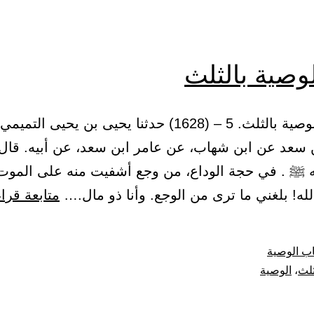
وصية بالثلث
1 – باب الوصية بالثلث. 5 – (1628) حدثنا يحيى بن يحيى ال
ن سعد عن ابن شهاب، عن عامر ابن سعد، عن أبيه. قال
 ﷺ . في حجة الوداع، من وجع أشفيت منه على الموت
له! بلغني ما ترى من الوجع. وأنا ذو مال.…
متابعة قرا
ب الوصية
ثلث
،
الوصية