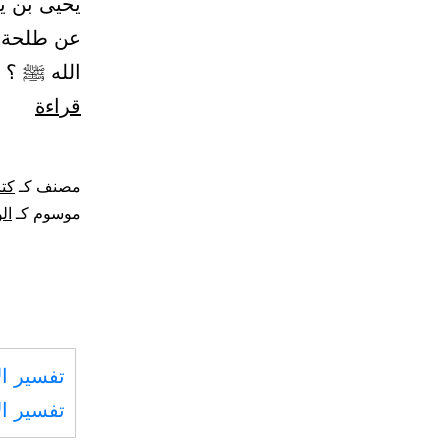
يحيى بن ي
عن طلحة ب
الله ﷺ ؟ 
باب
قراءة
ترك
الوص
مصنف كـ
كتا
لمن
موسوم كـ
ال
ليس
له
شيء
يوص
تفسير ال
فيه
تفسير ال