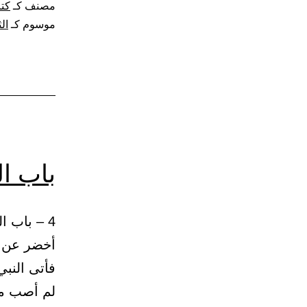
مصنف كـ
كتا
موسوم كـ
ال
باب ا
أخضر عن ا
فأتى النبي
لم أصب ما