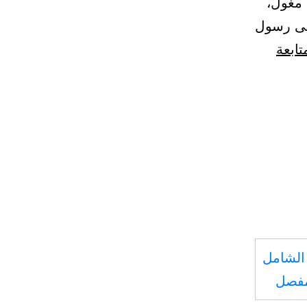
 مغول،
صى رسول
تابعة
الشامل
مفصل