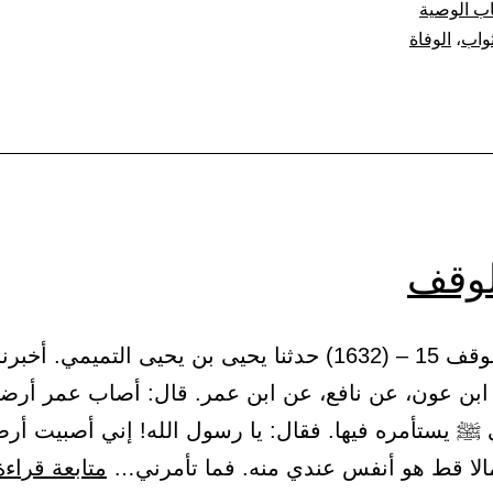
ب الوصية
الإنسا
ثواب
،
الوفاة
من
الثواب
بعد
وفاته
لوقف
4 – باب الوقف 15 – (1632) حدثنا يحيى بن يحيى التميمي. 
بن عون، عن نافع، عن ابن عمر. قال: أصاب عمر أرضا 
 ﷺ يستأمره فيها. فقال: يا رسول الله! إني أصبيت أرضا
لا قط هو أنفس عندي منه. فما تأمرني…
متابعة قراءة