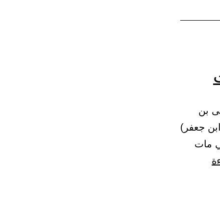
(1630) حدثنا يحيى بن
ابن جعفر)
ي مات
باب
ءة
وصول
ثواب
الصدقات