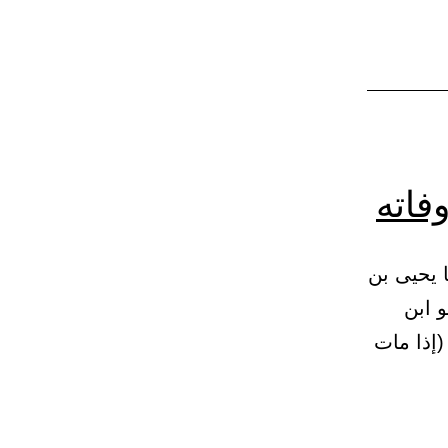
إلى
الميت
فاته
الثواب بعد وفاته 14 – (1631) حدثنا يحيى بن
و ابن
(إذا مات