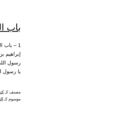
باب ال
إبراهيم ب
رسول الله
يا رسول ال
مصنف كـ
كتا
موسوم كـ
ال