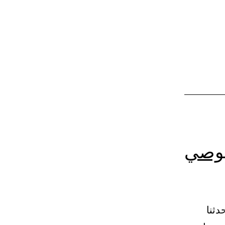
الوقف
يوصي
لمن ليس له شيء يوصي فيه 16 – (1634) حدثنا