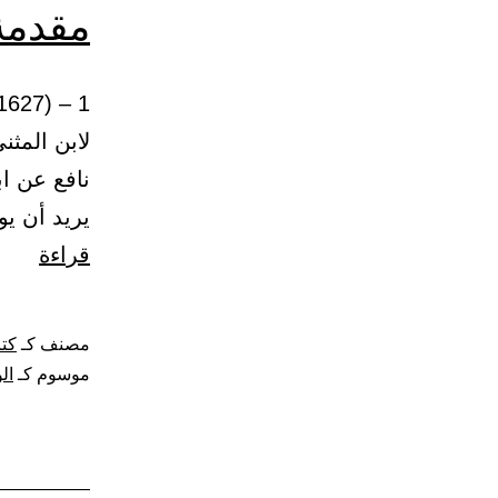
مقدمة
لابن المثن
نافع عن ا
يريد أن يو
مقدم
قراءة
–
كتاب
مصنف كـ
كتا
الوص
موسوم كـ
ال