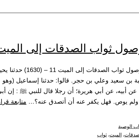
صول ثواب الصدقات إلى الميت
2 – باب وصول ثواب الصدقات إلى الميت 11 – 
ة بن سعيد وعلي بن حجر. قالوا: حدثنا إسماعيل (وهو 
 عن أبيه، عن أبي هريرة؛ أن رجلا قال للنبي ﷺ : إن أب
 ولم يوص. فهل يكفر عنه أن أتصدق عنه؟…
متابعة قرا
ب الوصية
صدقات
،
الميت
،
ثواب