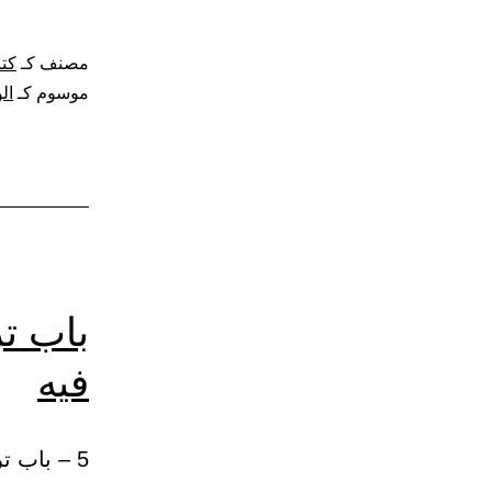
مصنف كـ
كتا
موسوم كـ
ال
باب ت
فيه