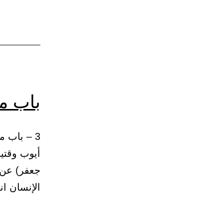
باب ما
أيوب وقتيب
جعفر) عن ا
الإنسان ان