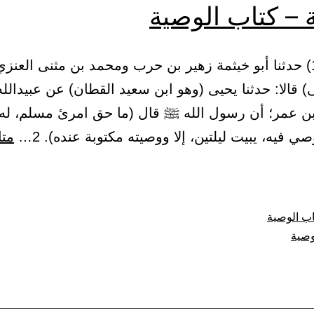
 – كتاب الوصية
1 – (1627) حدثنا أبو خيثمة زهير بن حرب ومحمد بن مثنى العن
ى) قالا: حدثنا يحيى (وهو ابن سعيد القطان) عن عبيدالله
بن عمر؛ أن رسول الله ﷺ قال (ما حق امرئ مسلم، ل
صي فيه، يبيت ليلتين، إلا ووصيته مكتوبة عنده). 2…
متا
ة
ب الوصية
ية
وصية