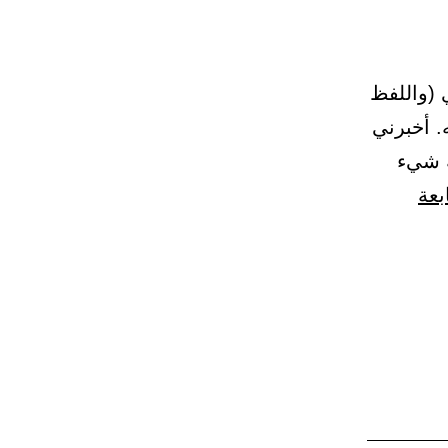
زي (واللفظ
. أخبرني
ه شيء
بعة