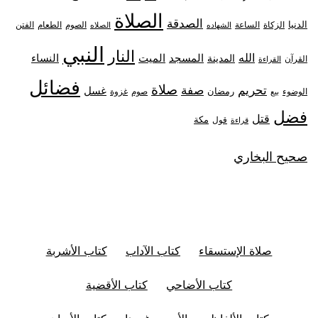
الصلاة
الصدقة
الدنيا
الزكاة
الصوم
الفتن
الساعة
الطعام
الشهاده
الصلاه
النبي
النار
الله
النساء
المدينة
المسجد
الميت
القرآن
القراءة
فضائل
صلاة
تحريم
صفة
غسل
رمضان
غزوة
الوضوء
صوم
بيع
فضل
قتل
مكة
قول
قراءة
صحيح البخاري
صلاة الإستسقاء
كتاب الآداب
كتاب الأشربة
كتاب الأضاحي
كتاب الأقضية