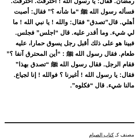
رمضان. فقال: يا رسول الله ! احترقت. احترقت.
فسأله رسول الله ﷺ “ما شأنه ؟” فقال: أصبت
أهلي. قال”تصدق” فقال: والله ! يا نبي الله ! ما
لي شيء. وما أقدر عليه. قال “اجلس” فجلس.
فبينا هو على ذلك أقبل رجل يسوق حمارا، عليه
طعام. فقال رسول الله ﷺ : “أين المحترق آنفا ؟”
فقام الرجل. فقال رسول الله ﷺ “تصدق بهذا”
فقال: يا رسول الله ! أغيرنا ؟ فوالله ! إنا لجياع.
مالنا شيء. قال “فكلوه”.
مصنف كـ
كتاب الصيام