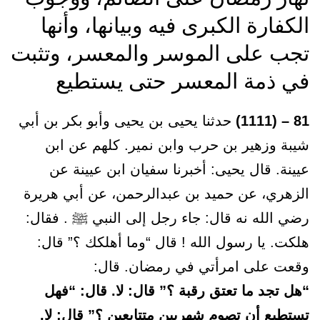
الكفارة الكبرى فيه وبيانها، وأنها
تجب على الموسر والمعسر، وتثبت
في ذمة المعسر حتى يستطيع
81 – (1111)
حدثنا يحيى بن يحيى وأبو بكر بن أبي
شيبة وزهير بن حرب وابن نمير. كلهم عن ابن
عيينة. قال يحيى: أخبرنا سفيان ابن عيينة عن
الزهري، عن حميد بن عبدالرحمن، عن أبي هريرة
رضي الله نه قال: جاء رجل إلى النبي ﷺ . فقال:
هلكت. يا رسول الله ! قال “وما أهلكك ؟” قال:
وقعت على امرأتي في رمضان. قال:
“هل تجد ما تعتق رقبة ؟” قال: لا. قال: “فهل
تستطيع أن تصوم شهريين متتابعين ؟” قال: لا.