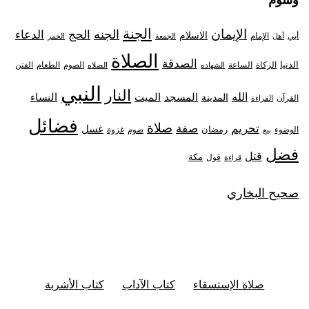
الجنة
الإيمان
الجنه
الحج
الدعاء
الاسلام
أبي
الإمام
أهل
الجمعة
الخمر
الصلاة
الصدقة
الدنيا
الزكاة
الصوم
الفتن
الساعة
الطعام
الشهاده
الصلاه
النبي
النار
الله
النساء
المدينة
المسجد
الميت
القرآن
القراءة
فضائل
صلاة
تحريم
صفة
غسل
رمضان
غزوة
الوضوء
صوم
بيع
فضل
قتل
مكة
قول
قراءة
صحيح البخاري
صلاة الإستسقاء
كتاب الآداب
كتاب الأشربة