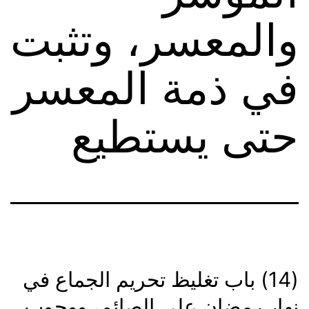
والمعسر، وتثبت
في ذمة المعسر
حتى يستطيع
(14) باب تغليظ تحريم الجماع في
نهار رمضان على الصائم، ووجوب