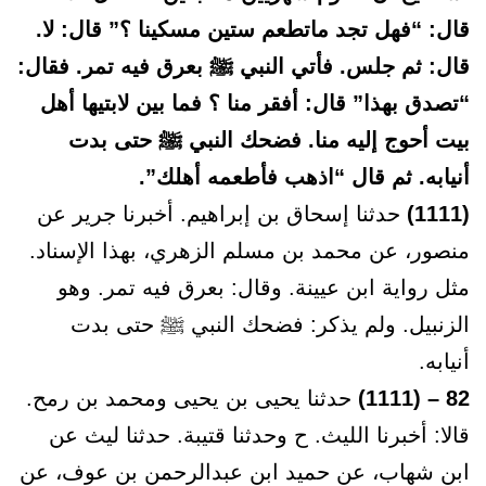
قال: “فهل تجد ماتطعم ستين مسكينا ؟” قال: لا.
قال: ثم جلس. فأتي النبي ﷺ بعرق فيه تمر. فقال:
“تصدق بهذا” قال: أفقر منا ؟ فما بين لابتيها أهل
بيت أحوج إليه منا. فضحك النبي ﷺ حتى بدت
أنيابه. ثم قال “اذهب فأطعمه أهلك”.
(1111)
حدثنا إسحاق بن إبراهيم. أخبرنا جرير عن
منصور، عن محمد بن مسلم الزهري، بهذا الإسناد.
مثل رواية ابن عيينة. وقال: بعرق فيه تمر. وهو
الزنبيل. ولم يذكر: فضحك النبي ﷺ حتى بدت
أنيابه.
82 – (1111)
حدثنا يحيى بن يحيى ومحمد بن رمح.
قالا: أخبرنا الليث. ح وحدثنا قتيبة. حدثنا ليث عن
ابن شهاب، عن حميد ابن عبدالرحمن بن عوف، عن