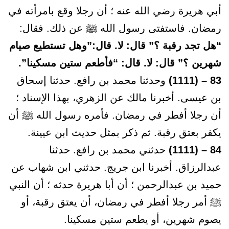
أبي هريرة رضي الله عنه ؛ أن رجلا وقع بامرأته في
رمضان. فاستفتى رسول الله ﷺ عن ذلك. فقال:
“هل تجد رقبة ؟” قال: لا. قال:”وهل تستطيع صيام
شهرين ؟” قال: لا. قال: “فأطعم ستين مسكينا”.
83 – (1111)
وحدثنا محمد بن رافع. حدثنا إسحاق
بن عيسى. أخبرنا مالك عن الزهري، بهذا الإسناد ؛
أن رجلا أفطر في رمضان. فأمره رسول الله ﷺ أن
يكفر بعتق رقبة. ثم ذكر بمثل حديث ابن عيينة.
84 – (1111)
حدثني محمد بن رافع. حدثنا
عبدالرزاق. أخبرنا ابن جريج. حدثني ابن شهاب عن
حميد بن عبدالرحمن ؛ أن أبا هريرة حدثه ؛ أن النبي
ﷺ أمر رجلا أفطر في رمضان، أن يعتق رقبة، أو
يصوم شهرين، أو يطعم ستين مسكينا.