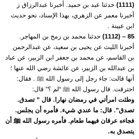
(1111)
حدثنا عبد بن حميد. أخبرنا عبدالرزاق ز
أخبرنا معمر عن الزهري، بهذا الإسناد، نحو حديث
ابن عيينة .
85
– (1112)
حدثنا محمد بن رمح بن المهاجر.
أخبرنا الليث عن يحيى بن سعيد، عن عبدالرحمن
بن القاسم، عن محمد بن جعفر ابن الزبير، عن عباد
بن عبدالله بن الزبير، عن عائشة رضي الله عنها ؛
أنها قالت: جاء رجل إلى رسول الله ﷺ . فقال:
احترقت. قال رسول الله ﷺ “لم ؟” قال:
وطئت امرأتي في رمضان نهارا. قال ” تصدق.
تصدق”. قال: ما عندي شيء. فأمره أن يجلس.
فجاءه عرقان فيهما طعام. فأمره رسول الله ﷺ أن
يتصدق به.