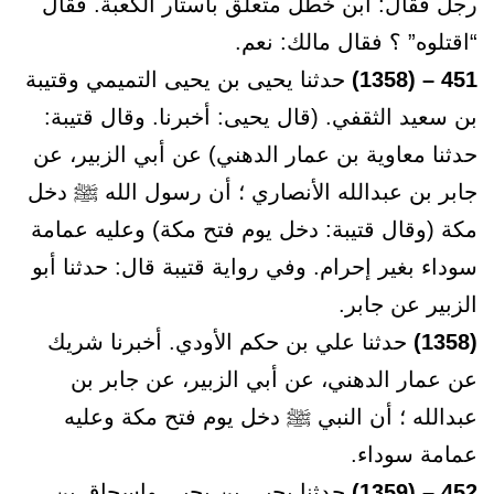
رجل فقال: ابن خطل متعلق بأستار الكعبة. فقال
“اقتلوه” ؟ فقال مالك: نعم.
451 – (1358)
حدثنا يحيى بن يحيى التميمي وقتيبة
بن سعيد الثقفي. (قال يحيى: أخبرنا. وقال قتيبة:
حدثنا معاوية بن عمار الدهني) عن أبي الزبير، عن
جابر بن عبدالله الأنصاري ؛ أن رسول الله ﷺ دخل
مكة (وقال قتيبة: دخل يوم فتح مكة) وعليه عمامة
سوداء بغير إحرام. وفي رواية قتيبة قال: حدثنا أبو
الزبير عن جابر.
(1358)
حدثنا علي بن حكم الأودي. أخبرنا شريك
عن عمار الدهني، عن أبي الزبير، عن جابر بن
عبدالله ؛ أن النبي ﷺ دخل يوم فتح مكة وعليه
عمامة سوداء.
452 – (1359)
حدثنا يحيى بن يحيى وإسحاق بن