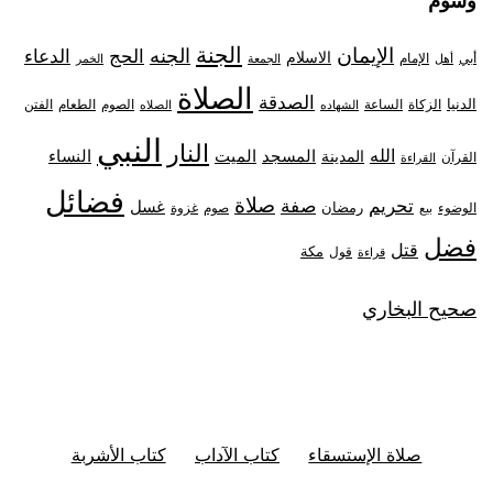
وسوم
الجنة
الإيمان
الجنه
الحج
الدعاء
الاسلام
أبي
الإمام
أهل
الجمعة
الخمر
الصلاة
الصدقة
الدنيا
الزكاة
الصوم
الفتن
الساعة
الطعام
الشهاده
الصلاه
النبي
النار
الله
النساء
المدينة
المسجد
الميت
القرآن
القراءة
فضائل
صلاة
تحريم
صفة
غسل
رمضان
غزوة
الوضوء
صوم
بيع
فضل
قتل
مكة
قول
قراءة
صحيح البخاري
صلاة الإستسقاء
كتاب الآداب
كتاب الأشربة