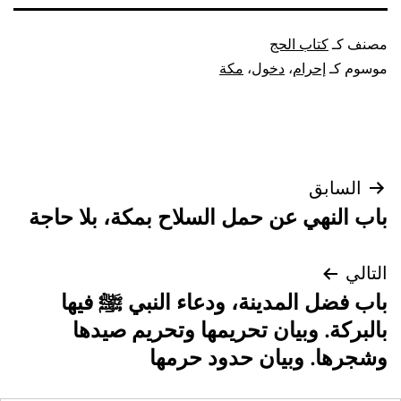
مصنف كـ
كتاب الحج
موسوم كـ
إحرام
،
دخول
،
مكة
تصفّح
السابق
باب النهي عن حمل السلاح بمكة، بلا حاجة
المقالات
التالي
باب فضل المدينة، ودعاء النبي ﷺ فيها
بالبركة. وبيان تحريمها وتحريم صيدها
وشجرها. وبيان حدود حرمها