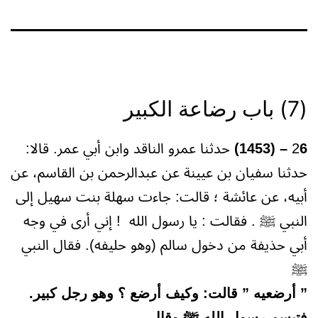
(7) باب رضاعة الكبير
6 – (1453)
2
حدثنا عمرو الناقد وابن أبي عمر. قالا:
حدثنا سفيان بن عيينة عن عبدالرحمن بن القاسم، عن
أبيه، عن عائشة ؛ قالت: جاءت سهلة بنت سهيل إلى
النبي ﷺ . فقالت : يا رسول الله ! إني أرى في وجه
أبي حذيفة من دخول سالم (وهو حليفه). فقال النبي
ﷺ
” أرضعيه ” قالت: وكيف أرضع ؟ وهو رجل كبير.
فتبسم رسول الله ﷺ وقال