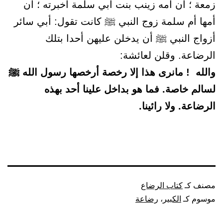
زمعة ؛ أن أمه زينب بنت أبي سلمة أخبرته ؛ أن
أمها أم سلمة زوج النبي ﷺ كانت تقول: أبي سائر
أزواج النبي ﷺ أن يدخلن عليهن أحدا بتلك
الرضاعة. وقلن لعائشة:
والله ! مانرى هذا إلا رخصة أرخصها رسول الله ﷺ
لسالم خاصة. فما هو بداخل علينا أحد بهذه
الرضاعة. ولا رائينا.
مصنف كـ
كتاب الرضاع
موسوم كـ
الكبير
،
رضاعة