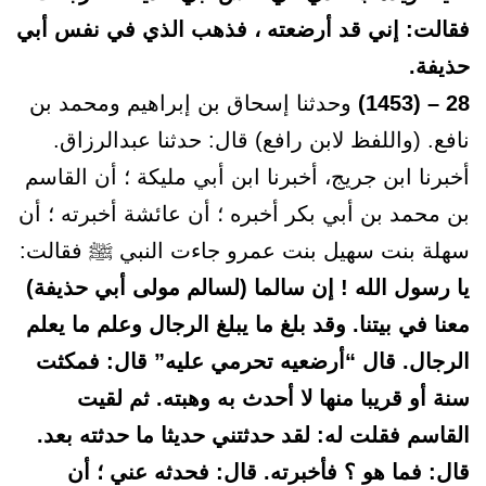
فقالت: إني قد أرضعته ، فذهب الذي في نفس أبي
حذيفة.
28 – (1453)
وحدثنا إسحاق بن إبراهيم ومحمد بن
نافع. (واللفظ لابن رافع) قال: حدثنا عبدالرزاق.
أخبرنا ابن جريج، أخبرنا ابن أبي مليكة ؛ أن القاسم
بن محمد بن أبي بكر أخبره ؛ أن عائشة أخبرته ؛ أن
سهلة بنت سهيل بنت عمرو جاءت النبي ﷺ فقالت:
يا رسول الله ! إن سالما (لسالم مولى أبي حذيفة)
معنا في بيتنا. وقد بلغ ما يبلغ الرجال وعلم ما يعلم
الرجال. قال “أرضعيه تحرمي عليه” قال: فمكثت
سنة أو قريبا منها لا أحدث به وهبته. ثم لقيت
القاسم فقلت له: لقد حدثتني حديثا ما حدثته بعد.
قال: فما هو ؟ فأخبرته. قال: فحدثه عني ؛ أن