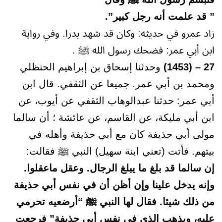
” قد علمت أنه رجل كبير”.
زاد عمرو في حديثه: وكان قد شهد بدرا. وفي رواية
ابن أبي عمر: فضحك رسول الله ﷺ .
27 – (1453)
وحدثنا إسحاق بن إبراهيم الحنظلي
ومحمد بن أبي عمر. جميعا عن الثقفي. قال ابن
أبي عمر: حدثنا عبدالوهاب الثقفي عن أيوب، عن
ابن أبي مليكة، عن القاسم، عن عائشة ؛ أن سالما
مولى أبي حذيفة كان مع أبي حذيفة وأهله في
بيتهم. فأتت (تعني ابنة سهيل) النبي ﷺ فقالت:
إن سالما قد بلغ ما يبلغ الرجال. وعقل ماعقلوا.
وإنه يدخل علينا وإن أظن أن في نفس أبي حذيفة
من ذلك شيئا. فقال لها النبي ﷺ “أرضعيه تحرمي
عليه، ويذهب الذي في نفس أبي حذيفة” فرجعت