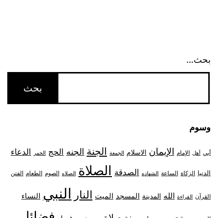
بحث…
وسوم
الجنة
الإيمان
الجنه
الحج
الدعاء
الاسلام
أبي
الإمام
أهل
الجمعة
الخمر
الصلاة
الصدقة
الدنيا
الزكاة
الصوم
الفتن
الساعة
الطعام
الشهاده
الصلاه
النبي
النار
الله
النساء
المدينة
المسجد
الميت
القرآن
القراءة
فضائل
صلاة
تحريم
صفة