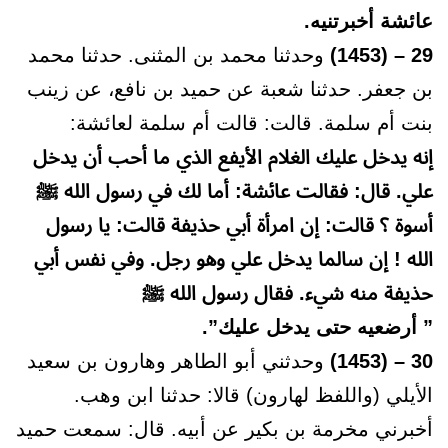
عائشة أخبرتنيه.
29 – (1453)
وحدثنا محمد بن المثنى. حدثنا محمد
بن جعفر. حدثنا شعبة عن حميد بن نافع، عن زينب
بنت أم سلمة. قالت: قالت أم سلمة لعائشة:
إنه يدخل عليك الغلام الأيفع الذي ما أحب أن يدخل
علي. قال: فقالت عائشة: أما لك في رسول الله ﷺ
أسوة ؟ قالت: إن امرأة أبي حذيفة قالت: يا رسول
الله ! إن سالما يدخل علي وهو رجل. وفي نفس أبي
حذيفة منه شيء. فقال رسول الله ﷺ
” أرضعيه حتى يدخل عليك”.
30 – (1453)
وحدثني أبو الطاهر وهارون بن سعيد
الأيلي (واللفظ لهارون) قالا: حدثنا ابن وهب.
أخبرني مخرمة بن بكير عن أبيه. قال: سمعت حميد