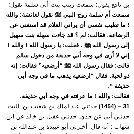
بن نافع يقول: سمعت زينب بنت أبي سلمة تقول:
سمعت أم سلمة زوج النبي ﷺ تقول لعائشة: والله
! ما تطيب نفسي أن يراني الغلام قد استغنى عن
الرضاعة. فقالت: لم ؟ قد جاءت سهلة بنت سهيل
إلى رسول الله ﷺ . فقلت: يا رسول الله ! والله !
إني لا أرى في وجه أبي حذيفة من دخول سالم
قالت: فقال رسول الله ﷺ “أرضعيه” فقالت: إنه
ذو لحية. فقال “ارضعيه يذهب ما في وجه أبي
حذيفة “.
فقالت: والله ! ما عرفته في وجه أبي حذيفة.
31 – (1454)
حدثني عبدالملك بن شعيب بن الليث.
حدثني أبي عن جدي. حدثني عقيل بن خالد عن ابن
شهاب ؛ أنه قال: أخبرني أبو عبيدة بن عبدالله بن