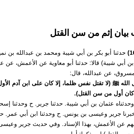
حدثنا أبو بكر بن أبي شيبة ومحمد بن عبدالله بن نمي
بن أبي شيبة) قالا: حدثنا أبو معاوية عن الأعمش، عن عب
سروق، عن عبدالله، قال:
الله ﷺ (لا تقتل نفس ظلما، إلا كان على ابن آدم الأو
 كان أول من سن القتل).
حدثناه عثمان بن أبي شيبة. حدثنا جرير. ح وحدثنا إسح
خبرنا جرير وعيسى بن يونس. ح وحدثنا ابن أبي عمر. حد
هم عن الأعمش، بهذا الإسناد. وفي حديث جرير وعيسى