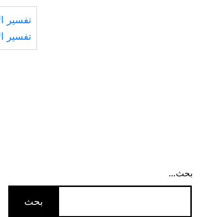
تفسير ال
تفسير ال
بحث…