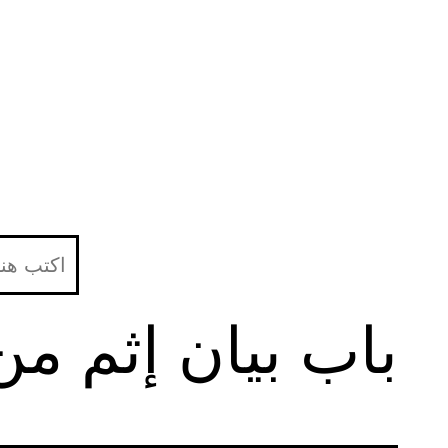
لتخطي
لى
لمحتوى
باب بيان إثم م