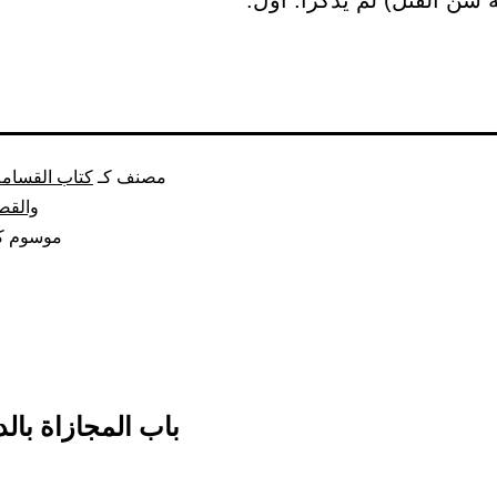
 سن القتل) لم يذكرا: أول.
مصنف كـ
كتاب القسامة
والقص
موسوم ك
باب المجازاة بالد