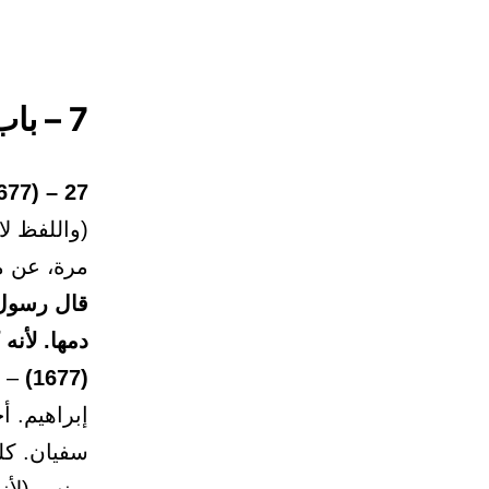
7 – باب بيان إثم من سن القتل
27 – (1677)
(واللفظ لا
مرة، عن م
قال رسول 
دمها. لأنه
(1677)
– و
إبراهيم. أ
سفيان. كل