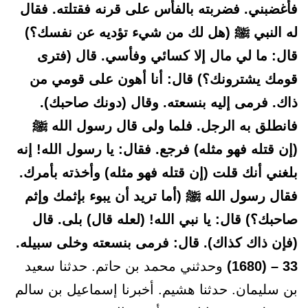
فأغضبني. فضربته بالفأس على قرنه فقتلته. فقال
له النبي ﷺ (هل لك من شيء تؤديه عن نفسك؟)
قال: ما لي مال إلا كسائي وفأسي. قال (فترى
قومك يشترونك؟) قال: أنا أهون على قومي من
ذاك. فرمى إليه بنسعته. وقال (دونك صاحبك).
فانطلق به الرجل. فلما ولى قال رسول الله ﷺ
(إن قتله فهو مثله) فرجع. فقال: يا رسول الله! إنه
بلغني أنك قلت (إن قتله فهو مثله) وأخذته بأمرك.
فقال رسول الله ﷺ (أما تريد أن يبوء بإثمك وإثم
صاحبك؟) قال: يا نبي الله! (لعله قال) بلى. قال
(فإن ذاك كذاك). قال: فرمى بنسعته وخلى سبيله.
33 – (1680)
وحدثني محمد بن حاتم. حدثنا سعيد
بن سليمان. حدثنا هشيم. أخبرنا إسماعيل بن سالم