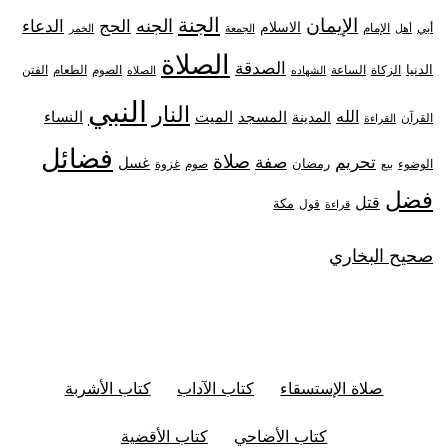
الجنة
الإيمان
الجنه
الحج
الدعاء
الاسلام
أبي
الإمام
أهل
الجمعة
الخمر
الصلاة
الصدقة
الدنيا
الزكاة
الصوم
الفتن
الساعة
الطعام
الشهاده
الصلاه
النبي
النار
الله
النساء
المدينة
المسجد
الميت
القرآن
القراءة
فضائل
صلاة
تحريم
صفة
غسل
رمضان
غزوة
الوضوء
صوم
بيع
فضل
قتل
مكة
قول
قراءة
صحيح البخاري
صلاة الإستسقاء
كتاب الآداب
كتاب الأشربة
كتاب الأضاحي
كتاب الأقضية