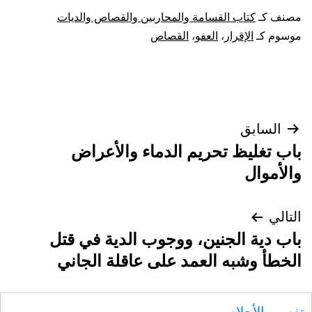
مصنف كـ
كتاب القسامة والمحاربين والقصاص والديات
موسوم كـ
الإقرار
،
العفو
،
القصاص
تصفّح
السابق
باب تغليظ تحريم الدماء والأعراض
المقالات
والأموال
التالي
باب دية الجنين، ووجوب الدية في قتل
الخطأ وشبه العمد على عاقلة الجاني