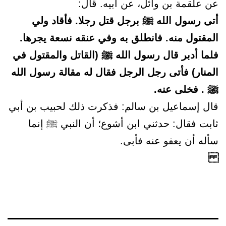
عن علقمة بن وائل، عن أبيه. قال:
أتى رسول الله ﷺ برجل قتل رجلا. فأقاد ولي
المقتول منه. فانطلق به وفي عنقه نسعة يجرها.
فلما أدبر قال رسول الله ﷺ (القاتل والمقتول في
المنار) فأتى رجل الرجل فقال له مقالة رسول الله
ﷺ . فخلى عنه.
قال إسماعيل بن سالم: فذكرت ذلك لحبيب بن أبي
ثابت فقال: حدثني ابن أشوع؛ أن النبي ﷺ إنما
سأله أن يعفو عنه فأبى.