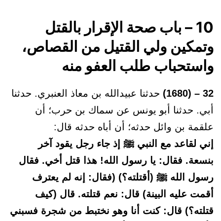
10 – باب صحة الإقرار بالقتل
وتمكين ولي القتيل من القصاص،
واستحباب طلب العفو منه
32 – (1680)
حدثنا عبيدالله بن معاذ العنبري. حدثنا
أبي. حدثنا أبو يونس عن سماك بن حرب؛ أن
علقمة بن وائل حدثه؛ أن أباه حدثه قال:
إني لقاعد مع النبي ﷺ إذ جاء رجل يقود آخر
بنسعة. فقال: يا رسول الله! هذا قتل أخي. فقال
رسول الله ﷺ (أقتلته؟) (فقال: إنه لم يعترف
أقمت عليه البينة) قال: نعم قتلته. قال (كيف
قتلته؟) قال: كنت أنا وهو نختبط من شجرة فسبني