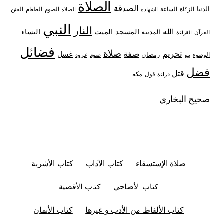
الصلاة
الصدقة
الدنيا
الزكاة
الصوم
الفتن
الساعة
الطعام
الشهاده
الصلاه
النبي
النار
الله
النساء
المدينة
المسجد
الميت
القرآن
القراءة
فضائل
صلاة
تحريم
صفة
غسل
رمضان
غزوة
الوضوء
صوم
بيع
فضل
قتل
مكة
قول
قراءة
صحيح البخاري
صلاة الإستسقاء
كتاب الآداب
كتاب الأشربة
كتاب الأضاحي
كتاب الأقضية
كتاب الألفاظ من الأدب و غيرها
كتاب الأيمان