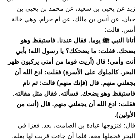
زيد عن يحيى بن سعيد، عن محمد بن يحيى بن
حبان، عن أنس بن مالك، عن أم حرام، وهي خالة
أنس. قالت:
أتانا النبي ﷺ يوما. فقال عندنا. فاستيقظ وهو
يضحك. فقلت: ما يضحكك؟ يا رسول الله! بأبي
أنت وأمي! قال (أريت قوما من أمتي يركبون ظهر
البحر. كالملوك على الأسرة) فقلت: ادع الله أن
يجعلني منهم. قال (فإنك منهم) قالت: ثم نام
فاستيقظ وهو يضحك. فسألته. فقال مثل مقالته.
فقلت: ادع الله أن يجعلني منهم. قال (أنت من
الأولين).
قال: فتزوجها عبادة بن الصامت، بعد. فغزا في
البحر فحملها معه. فلما أن جاءت قربت لها بغلة.