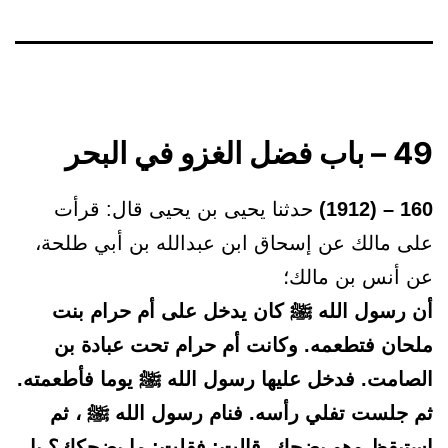
49 – باب فضل الغزو في البحر
160 – (1912)
حدثنا يحيى بن يحيى قال: قرأت
على مالك عن إسحاق ابن عبدالله بن أبي طلحة،
عن أنس بن مالك؛
أن رسول الله ﷺ كان يدخل على أم حرام بنت
ملحان فتطعمه. وكانت أم حرام تحت عبادة بن
الصامت. فدخل عليها رسول الله ﷺ يوما فأطعمته.
ثم جلست تفلي رأسه. فنام رسول الله ﷺ ، ثم
استيقظ وهو يضحك. قالت: فقلت: ما يضحكك؟ يا