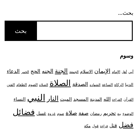
بحث…
وسوم
الجنة
الإيمان
الجنه
الحج
الدعاء
الاسلام
أبي
الإمام
أهل
الجمعة
الخمر
الصلاة
الصدقة
الدنيا
الزكاة
الصوم
الفتن
الساعة
الطعام
الشهاده
الصلاه
النبي
النار
الله
النساء
المدينة
المسجد
الميت
القرآن
القراءة
فضائل
صلاة
تحريم
صفة
غسل
رمضان
غزوة
الوضوء
صوم
بيع
فضل
قتل
مكة
قول
قراءة