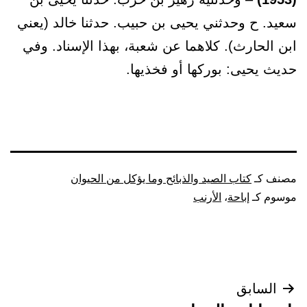
سعيد. ح وحدثني يحيى بن حبيب. حدثنا خالد (يعني
ابن الحارث). كلاهما عن شعبة، بهذا الإسناد. وفي
حديث يحيى: بوركها أو فخذيها.
مصنف كـ
كتاب الصيد والذبائح وما يؤكل من الحيوان
موسوم كـ
إباحة
،
الأرنب
تصفّح
السابق