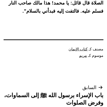
الصلاة قال قائل: يا محمد! هذا مالك صاحب النار
فسلم عليه. فالتفت إليه فبدأني بالسلام”.
مصنف كـ
كتاب الإيمان
موسوم كـ
مريم
تصفّح
السابق
باب الإسراء برسول الله ﷺ إلى السماوات،
المقالات
وفرض الصلوات