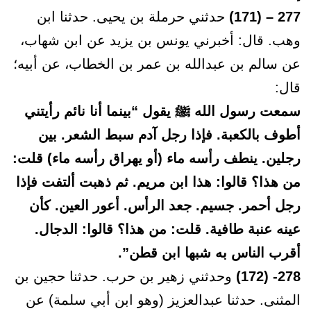
277 – (171)
حدثني حرملة بن يحيى. حدثنا ابن
وهب. قال: أخبرني يونس بن يزيد عن ابن شهاب،
عن سالم بن عبدالله بن عمر بن الخطاب، عن أبيه؛
قال:
سمعت رسول الله ﷺ يقول “بينما أنا نائم رأيتني
أطوف بالكعبة. فإذا رجل آدم سبط الشعر. بين
رجلين. ينطف رأسه ماء (أو يهراق رأسه ماء) قلت:
من هذا؟ قالوا: هذا ابن مريم. ثم ذهبت ألتفت فإذا
رجل أحمر. جسيم. جعد الرأس. أعور العين. كأن
عينه عنبة طافية. قلت: من هذا؟ قالوا: الدجال.
أقرب الناس به شبها ابن قطن”.
278- (172)
وحدثني زهير بن حرب. حدثنا حجين بن
المثنى. حدثنا عبدالعزيز (وهو ابن أبي سلمة) عن