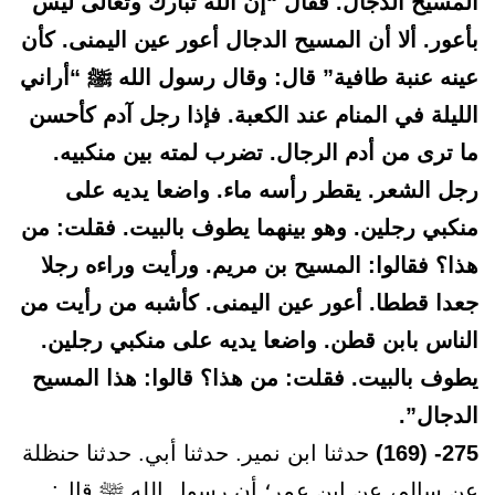
المسيح الدجال. فقال “إن الله تبارك وتعالى ليس
بأعور. ألا أن المسيح الدجال أعور عين اليمنى. كأن
عينه عنبة طافية” قال: وقال رسول الله ﷺ “أراني
الليلة في المنام عند الكعبة. فإذا رجل آدم كأحسن
ما ترى من أدم الرجال. تضرب لمته بين منكبيه.
رجل الشعر. يقطر رأسه ماء. واضعا يديه على
منكبي رجلين. وهو بينهما يطوف بالبيت. فقلت: من
هذا؟ فقالوا: المسيح بن مريم. ورأيت وراءه رجلا
جعدا قططا. أعور عين اليمنى. كأشبه من رأيت من
الناس بابن قطن. واضعا يديه على منكبي رجلين.
يطوف بالبيت. فقلت: من هذا؟ قالوا: هذا المسيح
الدجال”.
275- (169)
حدثنا ابن نمير. حدثنا أبي. حدثنا حنظلة
عن سالم، عن ابن عمر؛ أن رسول الله ﷺ قال: