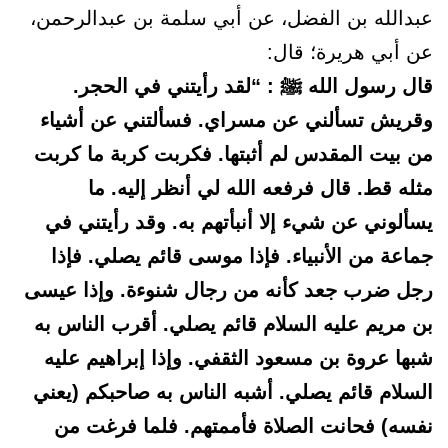
عبدالله بن الفضل، عن أبي سلمة بن عبدالرحمن،
عن أبي هريرة؛ قال:
قال رسول الله ﷺ : “لقد رأيتني في الحجر.
وقريش تسألني عن مسراي. فسألتني عن أشياء
من بيت المقدس لم أثبتها. فكربت كربة ما كربت
مثله قط. قال فرفعه الله لي أنظر إليه. ما
يسألوني عن شيء إلا أنبأتهم به. وقد رأيتني في
جماعة من الأنبياء. فإذا موسى قائم يصلي. فإذا
رجل ضرب جعد كأنه من رجال شنوءة. وإذا عيسى
بن مريم عليه السلام قائم يصلي. أقرب الناس به
شبها عروة بن مسعود الثقفي. وإذا إبراهيم عليه
السلام قائم يصلي. أشبه الناس به صاحبكم (يعني
نفسه) فحانت الصلاة فأممتهم. فلما فرغت من