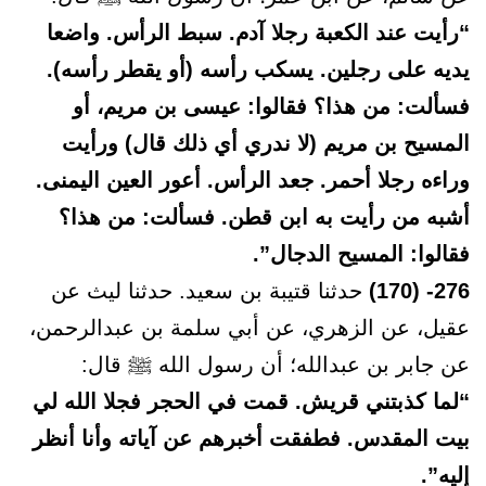
“رأيت عند الكعبة رجلا آدم. سبط الرأس. واضعا
يديه على رجلين. يسكب رأسه (أو يقطر رأسه).
فسألت: من هذا؟ فقالوا: عيسى بن مريم، أو
المسيح بن مريم (لا ندري أي ذلك قال) ورأيت
وراءه رجلا أحمر. جعد الرأس. أعور العين اليمنى.
أشبه من رأيت به ابن قطن. فسألت: من هذا؟
فقالوا: المسيح الدجال”.
276- (170)
حدثنا قتيبة بن سعيد. حدثنا ليث عن
عقيل، عن الزهري، عن أبي سلمة بن عبدالرحمن،
عن جابر بن عبدالله؛ أن رسول الله ﷺ قال:
“لما كذبتني قريش. قمت في الحجر فجلا الله لي
بيت المقدس. فطفقت أخبرهم عن آياته وأنا أنظر
إليه”.