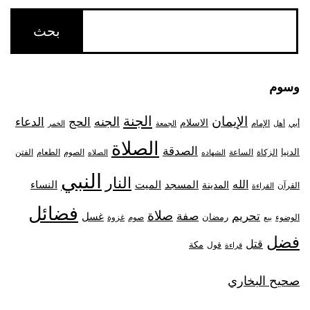
وسوم
الجنة
الإيمان
الجنه
الحج
الدعاء
الاسلام
أبي
الإمام
أهل
الجمعة
الخمر
الصلاة
الصدقة
الدنيا
الزكاة
الصوم
الفتن
الساعة
الطعام
الشهاده
الصلاه
النبي
النار
الله
النساء
المدينة
المسجد
الميت
القرآن
القراءة
فضائل
صلاة
تحريم
صفة
غسل
رمضان
غزوة
الوضوء
صوم
بيع
فضل
قتل
مكة
قول
قراءة
صحيح البخاري