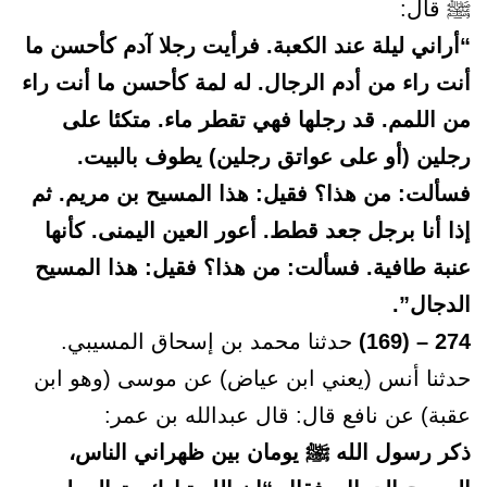
ﷺ قال:
“أراني ليلة عند الكعبة. فرأيت رجلا آدم كأحسن ما
أنت راء من أدم الرجال. له لمة كأحسن ما أنت راء
من اللمم. قد رجلها فهي تقطر ماء. متكئا على
رجلين (أو على عواتق رجلين) يطوف بالبيت.
فسألت: من هذا؟ فقيل: هذا المسيح بن مريم. ثم
إذا أنا برجل جعد قطط. أعور العين اليمنى. كأنها
عنبة طافية. فسألت: من هذا؟ فقيل: هذا المسيح
الدجال”.
274 – (169)
حدثنا محمد بن إسحاق المسيبي.
حدثنا أنس (يعني ابن عياض) عن موسى (وهو ابن
عقبة) عن نافع قال: قال عبدالله بن عمر:
ذكر رسول الله ﷺ يومان بين ظهراني الناس،