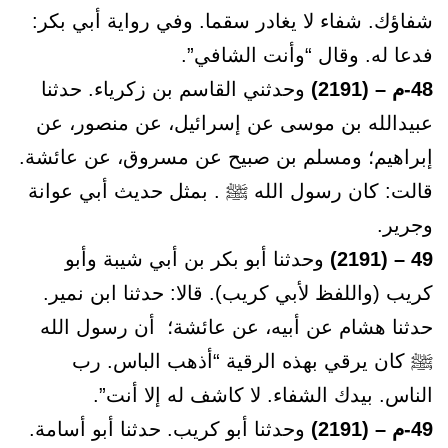
شفاؤك. شفاء لا يغادر سقما. وفي رواية أبي بكر:
فدعا له. وقال “وأنت الشافي”.
48-م – (2191)
وحدثني القاسم بن زكرياء. حدثنا
عبيدالله بن موسى عن إسرائيل، عن منصور، عن
إبراهيم؛ ومسلم بن صبيح عن مسروق، عن عائشة.
قالت: كان رسول الله ﷺ . بمثل حديث أبي عوانة
وجرير.
49 – (2191)
وحدثنا أبو بكر بن أبي شيبة وأبو
كريب (واللفظ لأبي كريب). قالا: حدثنا ابن نمير.
حدثنا هشام عن أبيه، عن عائشة؛ أن رسول الله
ﷺ كان يرقي بهذه الرقية “أذهب الباس. رب
الناس. بيدك الشفاء. لا كاشف له إلا أنت”.
49-م – (2191)
وحدثنا أبو كريب. حدثنا أبو أسامة.