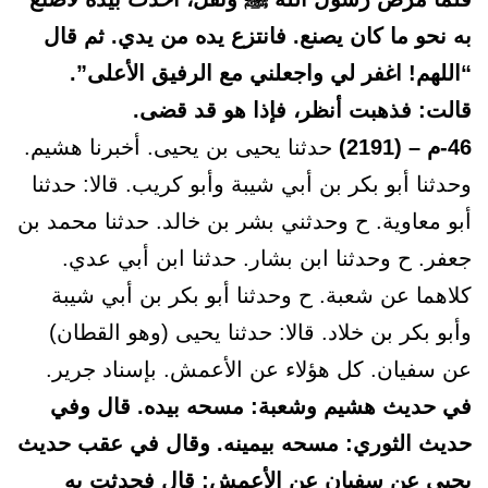
به نحو ما كان يصنع. فانتزع يده من يدي. ثم قال
“اللهم! اغفر لي واجعلني مع الرفيق الأعلى”.
قالت: فذهبت أنظر، فإذا هو قد قضى.
46-م – (2191)
حدثنا يحيى بن يحيى. أخبرنا هشيم.
وحدثنا أبو بكر بن أبي شيبة وأبو كريب. قالا: حدثنا
أبو معاوية. ح وحدثني بشر بن خالد. حدثنا محمد بن
جعفر. ح وحدثنا ابن بشار. حدثنا ابن أبي عدي.
كلاهما عن شعبة. ح وحدثنا أبو بكر بن أبي شيبة
وأبو بكر بن خلاد. قالا: حدثنا يحيى (وهو القطان)
عن سفيان. كل هؤلاء عن الأعمش. بإسناد جرير.
في حديث هشيم وشعبة: مسحه بيده. قال وفي
حديث الثوري: مسحه بيمينه. وقال في عقب حديث
يحيى عن سفيان عن الأعمش: قال فحدثت به