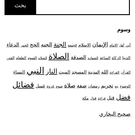
وسوم
الجنة
الإيمان
الجنه
الحج
الدعاء
الاسلام
أبي
الإمام
أهل
الجمعة
الخمر
الصلاة
الصدقة
الدنيا
الزكاة
الصوم
الفتن
الساعة
الطعام
الشهاده
الصلاه
النبي
النار
الله
النساء
المدينة
المسجد
الميت
القرآن
القراءة
فضائل
صلاة
تحريم
صفة
غسل
رمضان
غزوة
الوضوء
صوم
بيع
فضل
قتل
مكة
قول
قراءة
صحيح البخاري