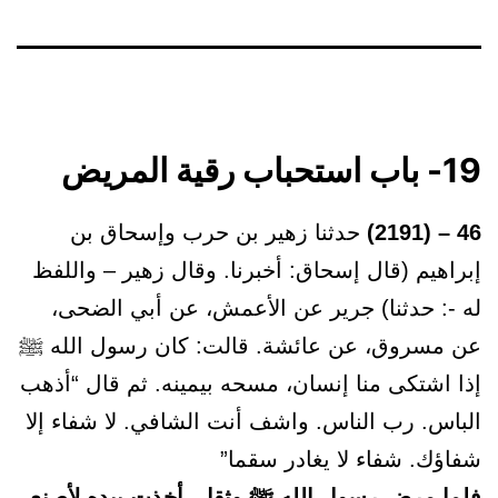
19- باب استحباب رقية المريض
46 – (2191)
حدثنا زهير بن حرب وإسحاق بن
إبراهيم (قال إسحاق: أخبرنا. وقال زهير – واللفظ
له -: حدثنا) جرير عن الأعمش، عن أبي الضحى،
عن مسروق، عن عائشة. قالت: كان رسول الله ﷺ
إذا اشتكى منا إنسان، مسحه بيمينه. ثم قال “أذهب
الباس. رب الناس. واشف أنت الشافي. لا شفاء إلا
شفاؤك. شفاء لا يغادر سقما”
فلما مرض رسول الله ﷺ وثقل، أخذت بيده لأصنع