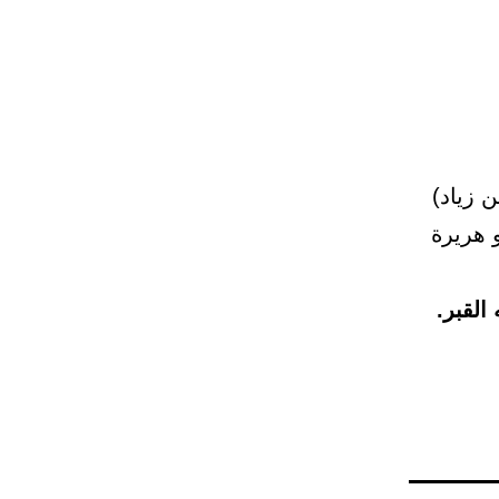
 زياد)
 هريرة
القبر.