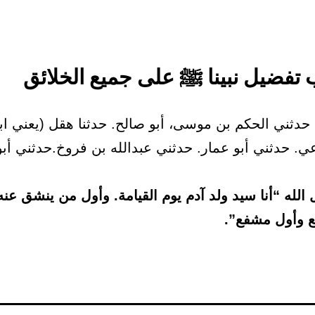
حدثني الحكم بن موسى، أبو صالح. حدثنا هقل (يعني ابن
ي. حدثني أبو عمار. حدثني عبدالله بن فروخ.حدثني أبو
لله “أنا سيد ولد آدم يوم القيامة. وأول من ينشق عنه 
 وأول مشفع”.