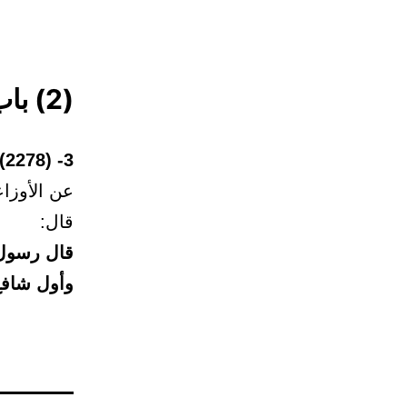
(2) باب تفضيل نبينا ﷺ على جميع الخلائق
3- (2278)
عن الأوزاع
قال:
قال رسول ا
وأول شافع