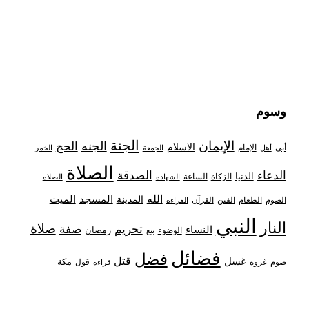
وسوم
الجنة
الإيمان
الجنه
الحج
الاسلام
أبي
الإمام
أهل
الجمعة
الخمر
الصلاة
الدعاء
الصدقة
الدنيا
الزكاة
الساعة
الشهاده
الصلاه
الله
المدينة
المسجد
الميت
الصوم
الفتن
القرآن
الطعام
القراءة
النبي
النار
صلاة
تحريم
صفة
النساء
رمضان
الوضوء
بيع
فضائل
فضل
قتل
غسل
مكة
غزوة
قول
صوم
قراءة