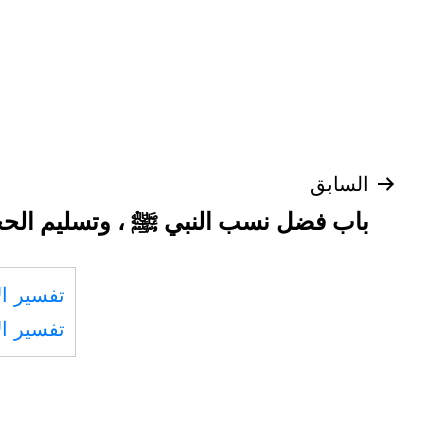
تصفّح
السابق
باب فضل نسب النبي ﷺ ، وتسليم الحجر
المقالات
تفسير ال
تفسير ال