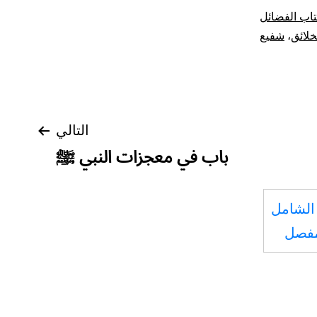
اب الفضائل
خلائق
،
شفيع
التالي
باب في معجزات النبي ﷺ
الشامل
مفصل