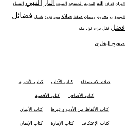
النبي
النار
الله
النساء
المدينة
المسجد
الميت
القرآن
القراءة
فضائل
صلاة
تحريم
صفة
غسل
رمضان
غزوة
الوضوء
صوم
بيع
فضل
قتل
مكة
قول
قراءة
صحيح البخاري
صلاة الإستسقاء
كتاب الآداب
كتاب الأشربة
كتاب الأضاحي
كتاب الأقضية
كتاب الألفاظ من الأدب و غيرها
كتاب الأيمان
كتاب الإعتكاف
كتاب الإمارة
كتاب الإيمان