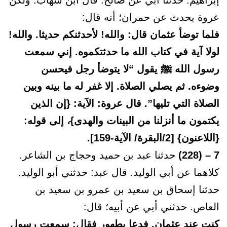
إبراهيم. حدثنا أبي عن صالح. قال ابن شهاب: ولكن
عروة يحدث عن حمران؛ أنه قال:
فلما توضأ عثمان قال: والله! لأحدثنكم حديثا. والله!
لولا آية في كتاب الله ما حدثتكموه. إني سمعت
رسول الله ﷺ يقول “لا يتوضأ رجل فيحسن
وضوءه. ثم يصلي الصلاة. إلا غفر له ما بينه وبين
الصلاة التي تليها”. قال عروة: الآية: {إن الذين
يكتمون ما أنزلنا من البينات والهدى}، إلى قوله:
{اللاعنون} [2/البقرة/ الآية-159].
7 – (228)
حدثنا عبد بن حميد وحجاج بن الشاعر.
كلاهما عن أبي الوليد. قال عبد: حدثني أبو الوليد.
حدثنا إسحاق بن سعيد بن عمرو بن سعيد بن
العاص. حدثني أبي عن أبيه؛ قال:
كنت عند عثمان. فدعا بطهور فقال: سمعت رسول