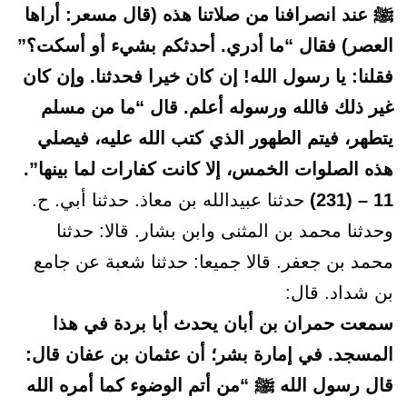
ﷺ عند انصرافنا من صلاتنا هذه (قال مسعر: أراها
العصر) فقال “ما أدري. أحدثكم بشيء أو أسكت؟”
فقلنا: يا رسول الله! إن كان خيرا فحدثنا. وإن كان
غير ذلك فالله ورسوله أعلم. قال “ما من مسلم
يتطهر، فيتم الطهور الذي كتب الله عليه، فيصلي
هذه الصلوات الخمس، إلا كانت كفارات لما بينها”.
11 – (231)
حدثنا عبيدالله بن معاذ. حدثنا أبي. ح.
وحدثنا محمد بن المثنى وابن بشار. قالا: حدثنا
محمد بن جعفر. قالا جميعا: حدثنا شعبة عن جامع
بن شداد. قال:
سمعت حمران بن أبان يحدث أبا بردة في هذا
المسجد. في إمارة بشر؛ أن عثمان بن عفان قال:
قال رسول الله ﷺ “من أتم الوضوء كما أمره الله