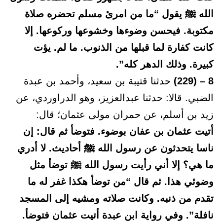
الله ﷺ يقول “ما من امرئ مسلم تحضره صلاة
مكتوبة. فيحسن وضوءها وخشوعها وركوعها. إلا
كانت كفارة لما قبلها من الذنوب. ما لم. يؤت
كبيرة. وذلك الدهر كله”.
8 – (229)
حدثنا قتيبة بن سعيد، وأحمد بن عبدة
الضبي. قالا: حدثنا عبدالعزيز، وهو الدراوردي، عن
زيد بن أسلم، عن حمران مولى عثمان؛ قال:
أتيت عثمان بن عفان بوضوء. فتوضأ ثم قال: إن
ناسا يتحدثون عن رسول الله ﷺ أحاديث. لا أدري
ما هي؟ إلا أني رأيت رسول الله ﷺ توضأ مثل
وضوئي هذا. ثم قال “من توضأ هكذا غفر له ما
تقدم من ذنبه. وكانت صلاته ومشيه إلى المسجد
نافلة”. وفي رواية ابن عبدة أتيت عثمان فتوضأ.