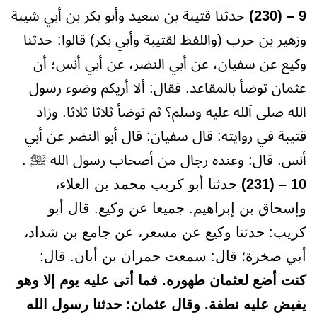
9 – (230)
حدثنا قتيبة بن سعيد وأبو بكر بن أبي شيبة
وزهير بن حرب (واللفظ لقتيبة وأبي بكر) قالوا: حدثنا
وكيع عن سفيان، عن أبي النضر، عن أبي أنس؛ أن
عثمان توضأ بالمقاعد. فقال: ألا أريكم وضوء رسول
الله صلى آلله عليه وسلم؟ ثم توضأ ثلاثا ثلاثا. وزاد
قتيبة في روايته: قال سفيان: قال أبو النضر عن أبي
أنس. قال: وعنده رجال من أصحاب رسول الله ﷺ .
10 – (231)
حدثنا أبو كريب محمد بن العلاء،
وإسحاق بن إبراهيم. جميعا عن وكيع. قال أبو
كريب: حدثنا وكيع عن مسعر، عن جامع بن شداد،
أبي صخرة؛ قال: سمعت حمران بن أبان. قال:
كنت أضع لعثمان طهوره. فما أتى عليه يوم إلا وهو
يفيض عليه نطفة. وقال عثمان: حدثنا رسول الله