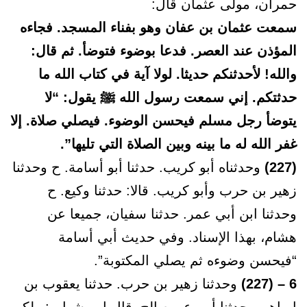
حمران، مولى عثمان قال:
سمعت عثمان بن عفان وهو بفناء المسجد. فجاءه
المؤذن عند العصر. فدعا بوضوء فتوضأ. ثم قال:
والله! لأحدثنكم حديثا. لولا آية في كتاب الله ما
حدثتكم. إني سمعت رسول الله ﷺ يقول: “لا
يتوضأ رجل مسلم فيحسن الوضوء. فيصلي صلاة. إلا
غفر الله له ما بينه وبين الصلاة التي تليها”.
(227)
وحدثناه أبو كريب. حدثنا أبو أسامة. ح وحدثنا
زهير بن حرب وأبو كريب. قالا: حدثنا وكيع. ح
وحدثنا ابن أبي عمر. حدثنا سفيان، جميعا عن
هشام، بهذا الإسناد. وفي حديث أبي أسامة
“فيحسن وضوءه ثم يصلي المكتوبة”.
6 – (227)
وحدثنا زهير بن حرب. حدثنا يعقوب بن