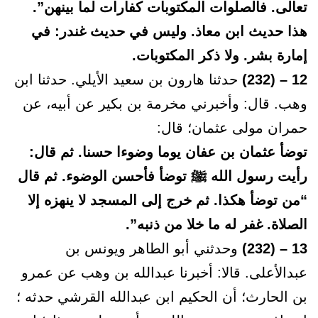
تعالى. فالصلوات المكتوبات كفارات لما بينهن”.
هذا حديث ابن معاذ. وليس في حديث غندر: في
إمارة بشر. ولا ذكر المكتوبات.
12 – (232)
حدثنا هارون بن سعيد الأيلي. حدثنا ابن
وهب. قال: وأخبرني مخرمة بن بكير عن أبيه، عن
حمران مولى عثمان؛ قال:
توضأ عثمان بن عفان يوما وضوءا حسنا. ثم قال:
رأيت رسول الله ﷺ توضأ فأحسن الوضوء. ثم قال
“من توضأ هكذا. ثم خرج إلى المسجد لا ينهزه إلا
الصلاة. غفر له ما خلا من ذنبه”.
13 – (232)
وحدثني أبو الطاهر ويونس بن
عبدالأعلى. قالا: أخبرنا عبدالله بن وهب عن عمرو
بن الحارث؛ أن الحكيم ابن عبدالله القرشي حدثه ؛