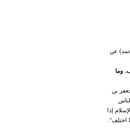
حمد) عن
. وما
عفر بن
لناس
سلام إذا
ا اختلف”.