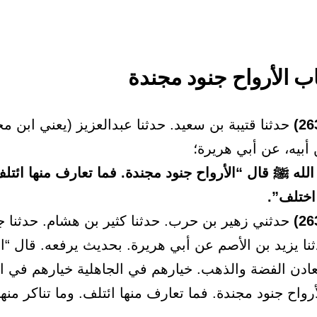
حدثنا قتيبة بن سعيد. حدثنا عبدالعزيز (يعني ابن م
أبيه، عن أبي هريرة؛
له ﷺ قال “الأرواح جنود مجندة. فما تعارف منها ائتلف
 اختلف”.
حدثني زهير بن حرب. حدثنا كثير بن هشام. حدثنا ج
نا يزيد بن الأصم عن أبي هريرة. بحديث يرفعه. قال “ا
ادن الفضة والذهب. خيارهم في الجاهلية خيارهم في الإ
أرواح جنود مجندة. فما تعارف منها ائتلف. وما تناكر منه