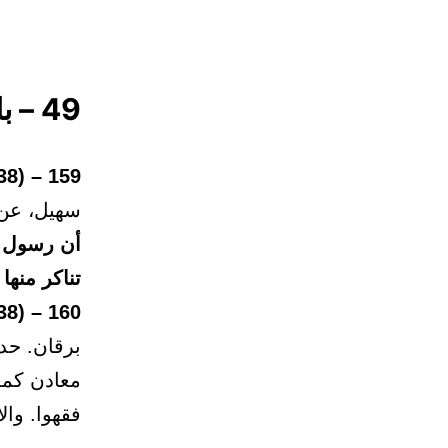
49 – باب الأرواح جنود مجندة
159 – (2638)
سهيل، عن 
أن رسول ال
تناكر منها
160 – (2638)
برقان. حدث
معادن كمع
فقهوا. وال