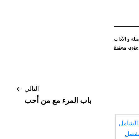
صلة و الآداب
جنود
،
مجندة
التالي
باب المرء مع من أحب
الشامل
مفصل