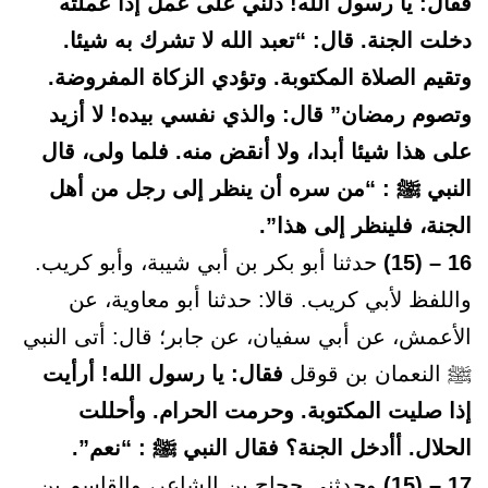
فقال: يا رسول الله! دلني على عمل إذا عملته
دخلت الجنة. قال: “تعبد الله لا تشرك به شيئا.
وتقيم الصلاة المكتوبة. وتؤدي الزكاة المفروضة.
وتصوم رمضان” قال: والذي نفسي بيده! لا أزيد
على هذا شيئا أبدا، ولا أنقض منه. فلما ولى، قال
النبي ﷺ : “من سره أن ينظر إلى رجل من أهل
الجنة، فلينظر إلى هذا”.
16 – (15)
حدثنا أبو بكر بن أبي شيبة، وأبو كريب.
واللفظ لأبي كريب. قالا: حدثنا أبو معاوية، عن
الأعمش، عن أبي سفيان، عن جابر؛ قال: أتى النبي
ﷺ النعمان بن قوقل
فقال: يا رسول الله! أرأيت
إذا صليت المكتوبة. وحرمت الحرام. وأحللت
الحلال. أأدخل الجنة؟ فقال النبي ﷺ : “نعم”.
17 – (15)
وحدثني حجاج بن الشاعر، والقاسم بن