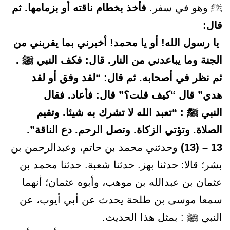
ﷺ وهو في سفر.
فأخذ بخطام ناقته أو بزمامها. ثم
قال:
يا رسول الله! أو يا محمد! أخبرني بما يقربني من
الجنة وما يباعدني من النار. قال: فكف النبي ﷺ .
ثم نظر في أصحابه. ثم قال: “لقد وفق أو لقد
هدي” قال “كيف قلت؟” قال: فأعاد. فقال
النبي ﷺ : “تعبد الله لا تشرك به شيئا. وتقيم
الصلاة. وتؤتي الزكاة. وتصل الرحم. دع الناقة”.
13 – (13)
وحدثني محمد بن حاتم، وعبدالرحمن بن
بشر؛ قالا: حدثنا بهز. حدثنا شعبة. حدثنا محمد بن
عثمان بن عبدالله بن موهب، وأبوه عثمان؛ أنهما
سمعا موسى بن طلحة يحدث عن أبي أيوب، عن
النبي ﷺ : بمثل هذا الحديث.