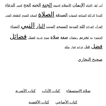
الجنة
الإيمان
الجنه
الحج
الدعاء
الاسلام
أبي
الإمام
أهل
الجمعة
الخمر
الصلاة
الصدقة
الدنيا
الزكاة
الصوم
الفتن
الساعة
الطعام
الشهاده
الصلاه
النبي
النار
الله
النساء
المدينة
المسجد
الميت
القرآن
القراءة
فضائل
صلاة
تحريم
صفة
غسل
رمضان
غزوة
الوضوء
صوم
بيع
فضل
قتل
مكة
قول
قراءة
صحيح البخاري
صلاة الإستسقاء
كتاب الآداب
كتاب الأشربة
كتاب الأضاحي
كتاب الأقضية