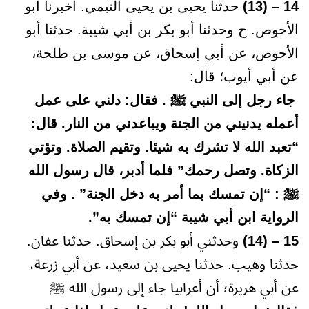
14 – (13)
حدثنا يحيى بن يحيى التيمي. أخبرنا أبو
الأحوص. ح وحدثنا أبو بكر بن أبي شيبة. حدثنا أبو
الأحوص، عن أبي إسحاق، عن موسى بن طلحة،
عن أبي أيوب؛ قال:
جاء رجل إلى النبي ﷺ . فقال: دلني على عمل
أعمله يدنيني من الجنة ويباعدني من النار. قال:
“تعبد الله لا تشرك به شيئا. وتقيم الصلاة. وتؤتي
الزكاة. وتصل رحمك” فلما أدبر، قال رسول الله
ﷺ : “إن تمسك بما أمر به دخل الجنة” . وفي
الرواية ابن أبي شيبة “إن تمسك به”.
15 – (14)
وحدثني أبو بكر بن إسحاق. حدثنا عفان.
حدثنا وهيب. حدثنا يحيى بن سعيد، عن أبي زرعة،
عن أبي هريرة؛ أن أعرابيا جاء إلى رسول الله ﷺ