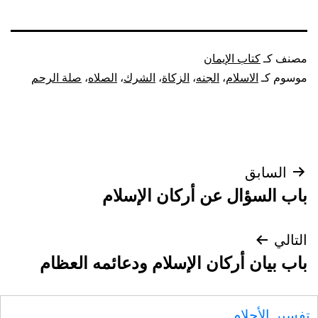
مصنف كـ
كتاب الإيمان
موسوم كـ
الاسلام
،
الجنه
،
الزكاة
،
الشرك
،
الصلاه
،
صلة الرحم
تصفّح
السابق
باب السؤال عن أركان الإسلام
المقالات
التالي
باب بيان أركان الإسلام ودعائمه العظام
تفسير الأحلام