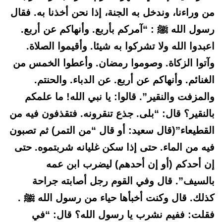
من وراءنا، وندخل به الجنة، إذا نحن أخذنا به. فقال
رسول الله ﷺ : “آمركم بأربع. وأنهاكم عن أربع.
اعبدوا الله ولا تشركوا به شيئا. وأقيموا الصلاة.
وآتوا الزكاة. وصوموا رمضان. وأعطوا الخمس من
الغنائم. وأنهاكم عن أربع. عن الدباء. والحنتم.
والمزفت والنقير”. قالوا: يا نبي الله! ما علمكم
بالنقير؟ قال: “بلى. جذع تنقرونه. فتقذفون فيه من
القطيعاء”(قال سعيد: أو قال “من التمر) ثم تصبون
فيه من الماء. حتى إذا سكن غليانه شربتموه. حتى
إن أحدكم (أو إن أحدهم) ليضرب ابن عمه
بالسيف”. قال وفي القوم رجل أصابته جراحة
كذلك. قال وكنت أخبأها حياء من رسول الله ﷺ .
فقلت: ففيم نشرب يا رسول الله؟ قال: “في