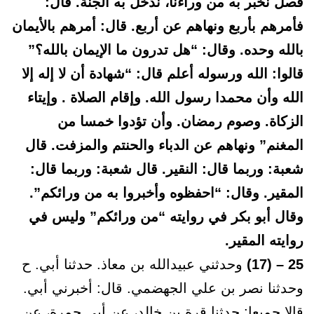
فصل نخبر به من وراءنا، ندخل به الجنة. قال:
فأمرهم بأربع ونهاهم عن أربع. قال: أمرهم بالأيمان
بالله وحده. وقال: “هل تدرون ما الإيمان بالله؟”
قالوا: الله ورسوله أعلم قال: “شهادة أن لا إله إلا
الله وأن محمدا رسول الله. وإقام الصلاة . وإيتاء
الزكاة. وصوم رمضان. وأن تؤدوا خمسا من
المغنم” ونهاهم عن الدباء والحنتم والمزفت. قال
شعبة: وربما قال: النقير. قال شعبة: وربما قال:
المقير. وقال: “احفظوه وأخبروا به من ورائكم”.
وقال أبو بكر في روايته “من ورائكم” وليس في
روايته المقير.
25 – (17)
وحدثني عبيدالله بن معاذ. حدثنا أبي. ح
وحدثنا نصر بن علي الجهضمي. قال: أخبرني أبي.
قالا جميعا: حدثنا قرة بن خالد، عن أبي جمرة، عن