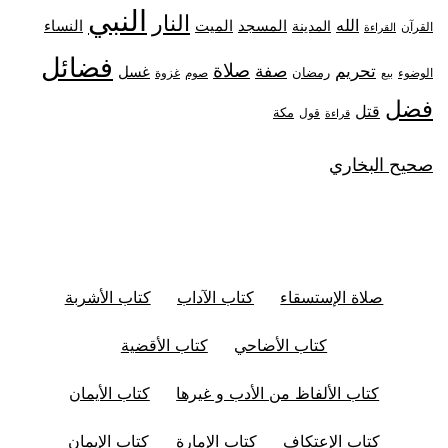
النبي
النار
الله
النساء
المدينة
المسجد
الميت
القرآن
القراءة
فضائل
صلاة
تحريم
صفة
غسل
رمضان
غزوة
الوضوء
صوم
بيع
فضل
قتل
مكة
قول
قراءة
صحيح البخاري
صلاة الإستسقاء
كتاب الآداب
كتاب الأشربة
كتاب الأضاحي
كتاب الأقضية
كتاب الألفاظ من الأدب و غيرها
كتاب الأيمان
كتاب الإعتكاف
كتاب الإمارة
كتاب الإيمان