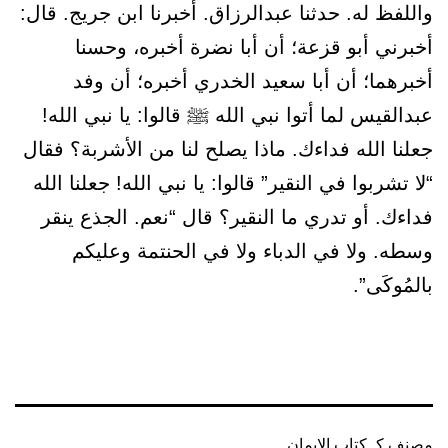
واللفظ له. حدثنا عبدالرزاق. أخبرنا ابن جريج. قال:
أخبرني أبو قزعة؛ أن أبا نضرة أخبره، وحسنا
أخبرهما؛ أن أبا سعيد الخدري أخبره؛ أن وفد
عبدالقيس لما أتوا نبي الله ﷺ قالوا: يا نبي الله!
جعلنا الله فداءك. ماذا يصلح لنا من الأشربة؟ فقال
“لا تشربوا في النقير” قالوا: يا نبي الله! جعلنا الله
فداءك. أو تدري ما النقير؟ قال “نعم. الجذع ينقر
وسطه. ولا في الدباء ولا في الحنتمة وعليكم
بالمُوكَى”.
مصنف كـ
كتاب الإيمان