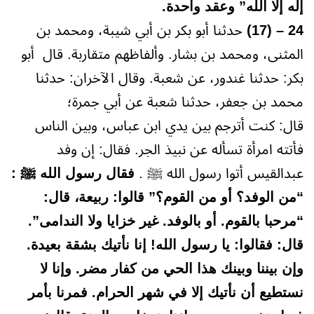
إله إلا الله” وعقد واحدة.
24 – (17)
حدثنا أبو بكر بن أبي شيبة، ومحمد بن
المثنى، ومحمد بن بشار. وألفاظهم متقاربة. قال أبو
بكر: حدثنا غندور، عن شعبة. وقال الآخران: حدثنا
محمد بن جعفر، حدثنا شعبة عن أبي جمرة؛
قال: كنت أترجم بين يدي ابن عباس، وبين الناس
فأتته امرأة تسأله عن نبيذ الجر. فقال: إن وفد
عبدالقيس أتوا رسول الله ﷺ .
فقال رسول الله ﷺ :
“من الوفد؟ أو من القوم؟” قالوا: ربيعة، قال:
“مرحبا بالقوم. أو بالوفد. غير خزايا ولا الندامى”.
قال: فقالوا: يا رسول الله! إنا نأتيك بشقة بعيدة.
وإن بيننا وبينك هذا الحي من كفار مضر. وإنا لا
نستطيع أن نأتيك إلا في شهر الحرام. فمرنا بأمر