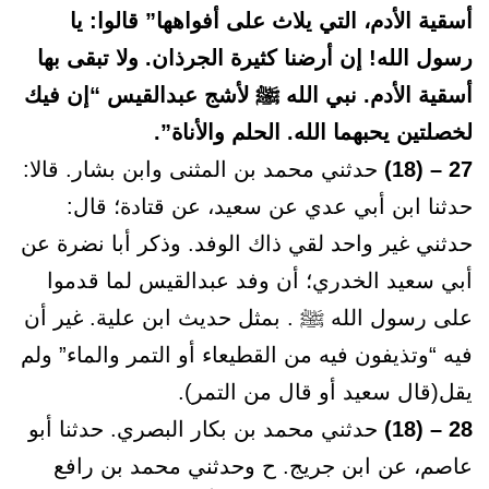
أسقية الأدم، التي يلاث على أفواهها” قالوا: يا
رسول الله! إن أرضنا كثيرة الجرذان. ولا تبقى بها
أسقية الأدم. نبي الله ﷺ لأشج عبدالقيس “إن فيك
لخصلتين يحبهما الله. الحلم والأناة”.
27 – (18)
حدثني محمد بن المثنى وابن بشار. قالا:
حدثنا ابن أبي عدي عن سعيد، عن قتادة؛ قال:
حدثني غير واحد لقي ذاك الوفد. وذكر أبا نضرة عن
أبي سعيد الخدري؛ أن وفد عبدالقيس لما قدموا
على رسول الله ﷺ . بمثل حديث ابن علية. غير أن
فيه “وتذيفون فيه من القطيعاء أو التمر والماء” ولم
يقل(قال سعيد أو قال من التمر).
28 – (18)
حدثني محمد بن بكار البصري. حدثنا أبو
عاصم، عن ابن جريج. ح وحدثني محمد بن رافع