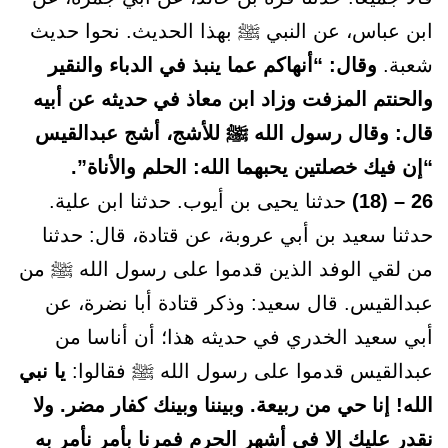
ابن عباس، عن النبي ﷺ بهذا الحديث. نحوا حديث
شعبة.
وقال: “أنهاكم عما ينبذ في الدباء والنقير
والحنتم المزفت وزاد ابن معاذ في حديثه عن أبيه
قال: وقال رسول الله ﷺ للأشج، أشج عبدالقيس
“إن فيك خصلتين يحبهما الله: الحلم والأناة”.
26 – (18)
حدثنا يحيى بن أيوب. حدثنا ابن علية.
حدثنا سعيد بن أبي عروبة، عن قتادة، قال: حدثنا
من لقي الوفد الذين قدموا على رسول الله ﷺ من
عبدالقيس. قال سعيد: وذكر قتادة أبا نضرة، عن
أبي سعيد الخدري في حديثه هذا؛ أن أناسا من
عبدالقيس قدموا على رسول الله ﷺ فقالوا:
يا نبي
الله! إنا حي من ربيعة. وبيننا وبينك كفار مضر. ولا
نقدر عليك إلا في أشهر الحرم فمرنا بأمر نأمر به