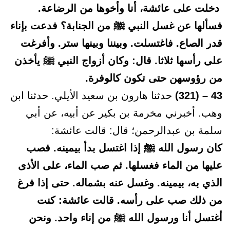
دخلت على عائشة، أنا وأخوها من الرضاعة.
فسألها عن غسل النبي ﷺ من الجنابة؟ فدعت بإناء
قدر الصاع. فاغتسلت. وبيننا وبينها ستر. وأفرغت
على رأسها ثلاثا. قال: وكان أزواج النبي ﷺ يأخذن
من رؤوسهن حتى تكون كالوفرة.
43 – (321)
حدثنا هارون بن سعيد الأيلي. حدثنا ابن
وهب. أخبرني مخرمة بن بكير عن أبيه، عن أبي
سلمة بن عبدالرحمن؛ قال: قالت عائشة:
كان رسول الله ﷺ إذا اغتسل بدأ بيمينه. فصب
عليها من الماء فغسلها. ثم صب الماء، على الأذى
الذي به، بيمينه. وغسل عنه بشماله. حتى إذا فرغ
من ذلك صب على رأسه. قالت عائشة: كنت
أغتسل أنا ورسول الله ﷺ من إناء واحد. ونحن