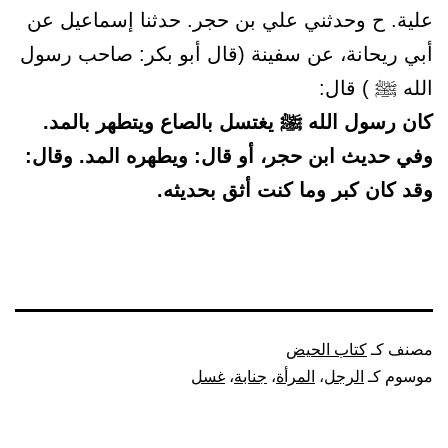
علية. ح وحدثني علي بن حجر. حدثنا إسماعيل عن
أبي ريحانة، عن سفينة (قال أبو بكر: صاحب رسول
الله ﷺ ) قال:
كان رسول الله ﷺ يغتسل بالصاع ويتطهر بالمد.
وفي حديث ابن حجر، أو قال: ويطهره المد. وقال:
وقد كان كبر وما كنت أثق بحديثه.
مصنف كـ
كتاب الحيض
موسوم كـ
الرجل
،
المرأة
،
جنابة
،
غسل