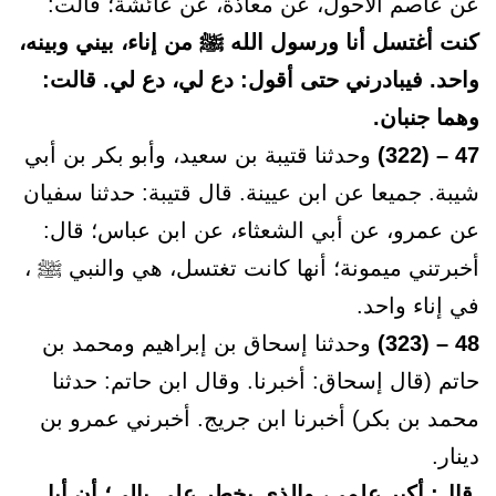
عن عاصم الأحول، عن معاذة، عن عائشة؛ قالت:
كنت أغتسل أنا ورسول الله ﷺ من إناء، بيني وبينه،
واحد. فيبادرني حتى أقول: دع لي، دع لي. قالت:
وهما جنبان.
47 – (322)
وحدثنا قتيبة بن سعيد، وأبو بكر بن أبي
شيبة. جميعا عن ابن عيينة. قال قتيبة: حدثنا سفيان
عن عمرو، عن أبي الشعثاء، عن ابن عباس؛ قال:
أخبرتني ميمونة؛ أنها كانت تغتسل، هي والنبي ﷺ ،
في إناء واحد.
48 – (323)
وحدثنا إسحاق بن إبراهيم ومحمد بن
حاتم (قال إسحاق: أخبرنا. وقال ابن حاتم: حدثنا
محمد بن بكر) أخبرنا ابن جريج. أخبرني عمرو بن
دينار.
قال: أكبر علمي، والذي يخطر على بالي؛ أن أبا