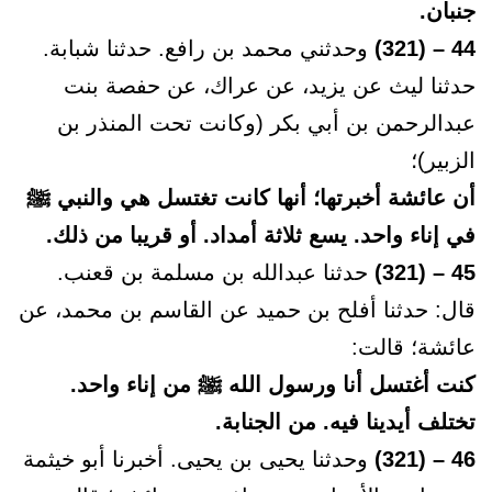
جنبان.
44 – (321)
وحدثني محمد بن رافع. حدثنا شبابة.
حدثنا ليث عن يزيد، عن عراك، عن حفصة بنت
عبدالرحمن بن أبي بكر (وكانت تحت المنذر بن
الزبير)؛
أن عائشة أخبرتها؛ أنها كانت تغتسل هي والنبي ﷺ
في إناء واحد. يسع ثلاثة أمداد. أو قريبا من ذلك.
45 – (321)
حدثنا عبدالله بن مسلمة بن قعنب.
قال: حدثنا أفلح بن حميد عن القاسم بن محمد، عن
عائشة؛ قالت:
كنت أغتسل أنا ورسول الله ﷺ من إناء واحد.
تختلف أيدينا فيه. من الجنابة.
46 – (321)
وحدثنا يحيى بن يحيى. أخبرنا أبو خيثمة