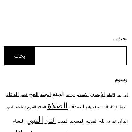
بحث…
وسوم
الجنة
الإيمان
الجنه
الحج
الدعاء
الاسلام
أبي
الإمام
أهل
الجمعة
الخمر
الصلاة
الصدقة
الدنيا
الزكاة
الصوم
الفتن
الساعة
الطعام
الشهاده
الصلاه
النبي
النار
الله
النساء
المدينة
المسجد
الميت
القرآن
القراءة