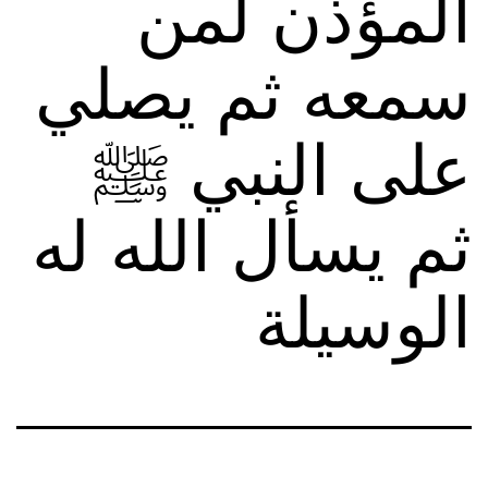
المؤذن لمن
سمعه ثم يصلي
على النبي ﷺ
ثم يسأل الله له
الوسيلة