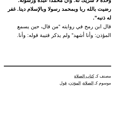
وحده لا شريك له. وأن محمدا عبده ورسوله.
رضيت بالله ربا وبمحمد رسولا وبالإسلام دينا. غفر
له ذنبه”.
قال ابن رمح في روايته “من قال، حين يسمع
المؤذن: وأنا أشهد” ولم يذكر قتيبة قوله: وأنا.
مصنف كـ
كتاب الصلاة
موسوم كـ
الصلاة
،
المؤذن
،
قول