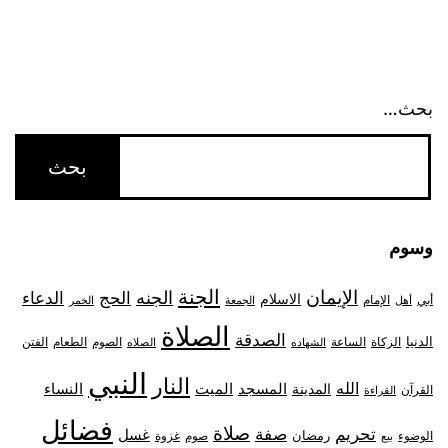
بحث…
وسوم
الجنة
الإيمان
الجنه
الحج
الدعاء
الاسلام
أبي
الإمام
أهل
الجمعة
الخمر
الصلاة
الصدقة
الدنيا
الزكاة
الصوم
الفتن
الساعة
الطعام
الشهاده
الصلاه
النبي
النار
الله
النساء
المدينة
المسجد
الميت
القرآن
القراءة
فضائل
صلاة
تحريم
صفة
غسل
رمضان
غزوة
الوضوء
صوم
بيع