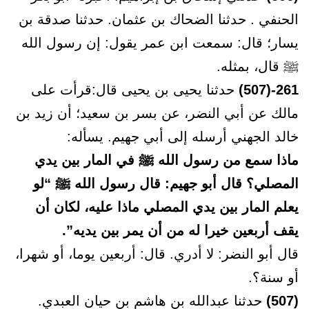
الحنفي . حدثنا الضحاك بن عثمان. حدثنا صدقة بن
يسار؛ قال: سمعت ابن عمر يقول: إن رسول الله
ﷺ قال، بمثله.
261-(507)
حدثنا يحيى بن يحيى قال:قرأت على
مالك عن أبي النضر، عن بسر بن سعيد؛ أن زيد بن
خالد الجهني أرسله إلى أبي جهيم. يسأله:
ماذا سمع من رسول الله ﷺ في المار بين يدي
المصلي؟ قال أبو جهيم: قال رسول الله ﷺ “لو
يعلم المار بين يدي المصلي ماذا عليه، لكان أن
يقف أربعين خيرا له من أن يمر بين يديه”.
قال أبو النضر: لا أدري. قال: أربعين يوما، أو شهرا،
أو سنة؟.
(507)
حدثنا عبدالله بن هاشم بن حيان العبدي.