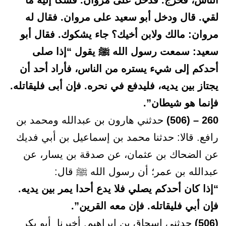
الناس، فخرج. فدخل على مروان. فشكا إليه ما
لقي. قال ودخل أبو سعيد على مروان. فقال له
مروان: مالك ولابن أخيك؟ جاء يشكوك. فقال أبو
سعيد: سمعت رسول الله ﷺ يقول “إذا صلى
أحدكم إلى شيء يستره من الناس، فأراد أحد أن
يجتاز بين يديه، فليدفع في نحره. فإن أبى فليقاتله.
فإنما هو شيطان”.
260 – (506)
حدثني هارون بن عبدالله ومحمد بن
رافع. قالا: حدثنا محمد بن إسماعيل بن أبي فديك
عن الضحاك بن عثمان، عن صدقة بن يسار، عن
عبدالله بن عمر؛ أن رسول الله ﷺ قال:
“إذا كان أحدكم يصلي فلا يدع أحدا يمر بين يديه.
فإن أبي فليقاتله. فإن معه القرين”.
(506)
حدثني إسحاق بن إبراهيم. أخبرنا أبو بكر