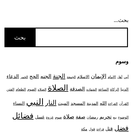
بحث…
وسوم
الجنة
الإيمان
الجنه
الحج
الدعاء
الاسلام
أبي
الإمام
أهل
الجمعة
الخمر
الصلاة
الصدقة
الدنيا
الزكاة
الصوم
الفتن
الساعة
الطعام
الشهاده
الصلاه
النبي
النار
الله
النساء
المدينة
المسجد
الميت
القرآن
القراءة
فضائل
صلاة
تحريم
صفة
غسل
رمضان
غزوة
الوضوء
صوم
بيع
فضل
قتل
مكة
قول
قراءة