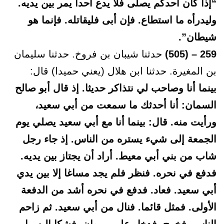
“إذا كان أحدكم يصلى فلا يدع أحدا يمر بين يديه.
وليدرأه ما استطاع. فإن أبى فليقاتله. فإنما هو
شيطان”.
259 – (505)
حدثنا شيبان بن فروخ. حدثنا سليمان
بن المغيرة. حدثنا ابن هلال (يعني حميدا) قال:
بينما أنا وصاحب لي نتذاكر حديثا. إذ قال أبو صالح
السمان: أنا أحدثك ما سمعت من أبي سعيد،
ورأيت منه. قال: بينما أنا مع أبي سعيد يصلي يوم
الجمعة إلى شيء يستره من الناس. إذ جاء رجل
شاب من بني أبي معيط. أراد أن يجتاز بين يديه.
فدفع في نحره. فنظر فلم يجد مساغا إلا بين يدي
أبي سعيد. فعاد. فدفع في نحره أشد من الدفعة
الأولى. فمثل قائما. فنال من أبي سعيد. ثم زاحم