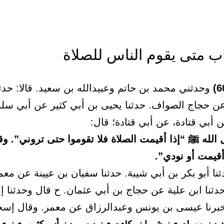
وحدثني محمد بن حاتم وعبيدالله بن سعيد. قالا: حدث
ن حجاج الصواف. حدثنا يحيى بن أبي كثير عن أبي سل
ن أبي قتادة، عن أبي قتادة؛ قال:
الله ﷺ “إذا أقيمت الصلاة فلا تقوموا حتى تروني”. وق
أقيمت أو نودي”.
نا أبو بكر بن أبي شيبة. حدثنا سفيان بن عيينة عن معم
حدثنا ابن علية عن حجاج بن أبي عثمان. ح قال وحدثنا 
أخبرنا عيسى بن يونس وعبدالرزاق عن معمر. وقال إسح