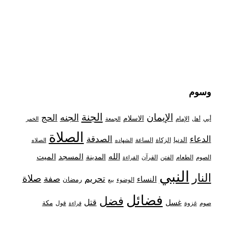
وسوم
الجنة
الإيمان
الجنه
الحج
الاسلام
أبي
الإمام
أهل
الجمعة
الخمر
الصلاة
الدعاء
الصدقة
الدنيا
الزكاة
الساعة
الشهاده
الصلاه
الله
المدينة
المسجد
الميت
الصوم
الفتن
القرآن
الطعام
القراءة
النبي
النار
صلاة
تحريم
صفة
النساء
رمضان
الوضوء
بيع
فضائل
فضل
قتل
غسل
مكة
غزوة
قول
صوم
قراءة