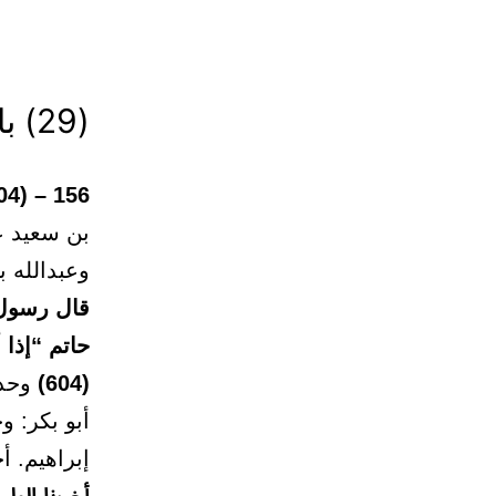
(29) باب متى يقوم الناس للصلاة
156 – (604)
بن سعيد ع
وعبدالله ب
قال رسول 
حاتم “إذا 
(604)
وحدث
أبو بكر: و
إبراهيم. 