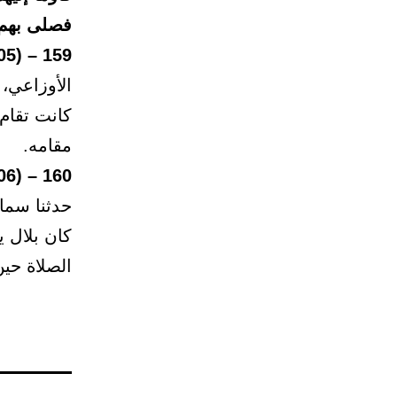
فصلى بهم.
159 – (605)
الأوزاعي،
كانت تقام
مقامه.
160 – (606)
حدثنا سما
كان بلال ي
الصلاة حين