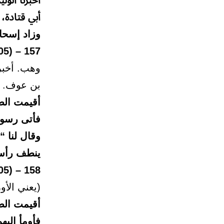
أخبرنا الو
أبي قتادة،
وزاد إسحا
157 – (605)
وهب. أخبر
بن عوف. س
أقيمت الصل
فأتى رسول
وقال لنا “
ينطف رأسه
158 – (605)
(يعني الأ
أقيمت الص
فأومأ إلي