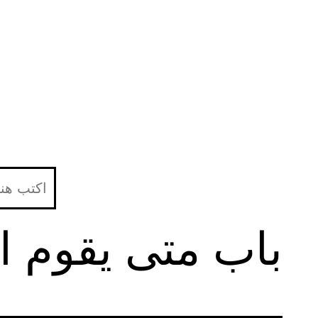
لتخطي
لى
لمحتوى
باب متى يقوم ا