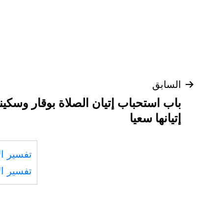
تصفّح
السابق
باب استحباب إتيان الصلاة بوقار وسكين
المقالات
إتيانها سعيا
تفسير ال
تفسير ال