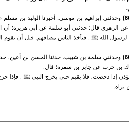
وحدثني إبراهيم بن موسى. أخبرنا الوليد بن مسلم 
 عن الزهري قال: حدثني أبو سلمة عن أبي هريرة؛ أن ال
 لرسول الله ﷺ . فيأخذ الناس مصافهم. قبل أن يقوم ا
وحدثني سلمة بن شبيب. حدثنا الحسن بن أعين. حدثن
ك بن حرب عن جابر بن سمرة؛ قال:
ؤذن إذا دحضت. فلا يقيم حتى يخرج النبي ﷺ . فإذا خرج
 يراه.