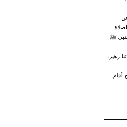
عن
صلاة
لنبي ﷺ
ا زهير.
 أقام