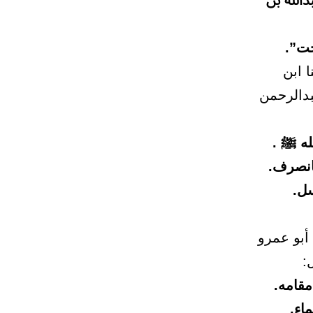
الله بن
جت”.
 ابن
بدالرحمن
له ﷺ .
انصرف.
سل.
أبو عمرو
:
قامه.
اء.