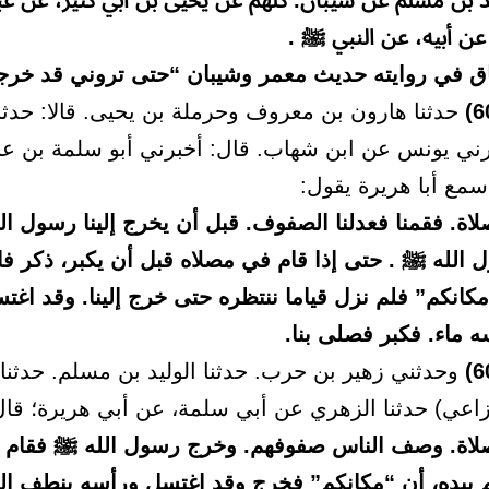
ليد بن مسلم عن شيبان. كلهم عن يحيى بن أبي كثير، عن عبد
 عن أبيه، عن النبي ﷺ .
ق في روايته حديث معمر وشيبان “حتى تروني قد خر
حدثنا هارون بن معروف وحرملة بن يحيى. قالا: حدثنا
ني يونس عن ابن شهاب. قال: أخبرني أبو سلمة بن ع
مع أبا هريرة يقول:
اة. فقمنا فعدلنا الصفوف. قبل أن يخرج إلينا رسول ال
 الله ﷺ . حتى إذا قام في مصلاه قبل أن يكبر، ذكر ف
مكانكم” فلم نزل قياما ننتظره حتى خرج إلينا. وقد اغت
 ماء. فكبر فصلى بنا.
وحدثني زهير بن حرب. حدثنا الوليد بن مسلم. حدثنا 
وزاعي) حدثنا الزهري عن أبي سلمة، عن أبي هريرة؛ قال
لاة. وصف الناس صفوفهم. وخرج رسول الله ﷺ فقام م
هم بيده، أن “مكانكم” فخرج وقد اغتسل ورأسه ينطف الم