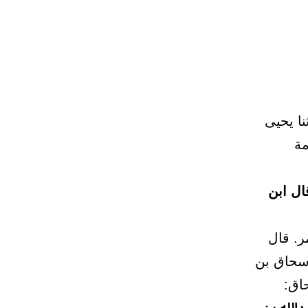
نا يحيى
مة
ال ابن
ر. قال
إسحاق بن
اق: