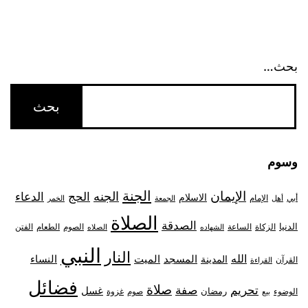
بحث…
وسوم
الجنة
الإيمان
الجنه
الحج
الدعاء
الاسلام
أبي
الإمام
أهل
الجمعة
الخمر
الصلاة
الصدقة
الدنيا
الزكاة
الصوم
الفتن
الساعة
الطعام
الشهاده
الصلاه
النبي
النار
الله
النساء
المدينة
المسجد
الميت
القرآن
القراءة
فضائل
صلاة
تحريم
صفة
غسل
رمضان
غزوة
الوضوء
صوم
بيع