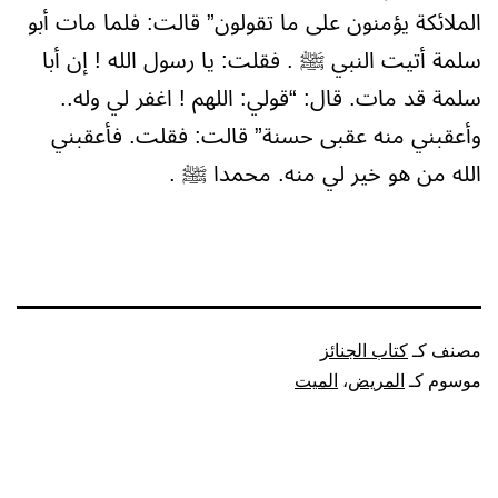
الملائكة يؤمنون على ما تقولون” قالت: فلما مات أبو
سلمة أتيت النبي ﷺ . فقلت: يا رسول الله ! إن أبا
سلمة قد مات. قال: “قولي: اللهم ! اغفر لي وله..
وأعقبني منه عقبى حسنة” قالت: فقلت. فأعقبني
الله من هو خير لي منه. محمدا ﷺ .
مصنف كـ
كتاب الجنائز
موسوم كـ
المريض
،
الميت