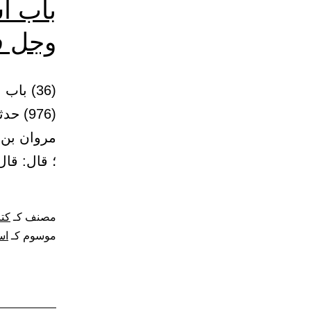
باب ا
وجل في
(976) 
مروان بن 
؛ قال: قا
مصنف كـ
كتا
موسوم كـ
اس