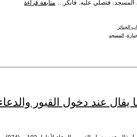
باب
المسجد. فتصلي عليه. فأنكر…
متابعة قراءة
الصلاة
على
ب الجنائز
الجنازة
جنازة
،
المسجد
في
المسجد
 يقال عند دخول القبور والدعاء