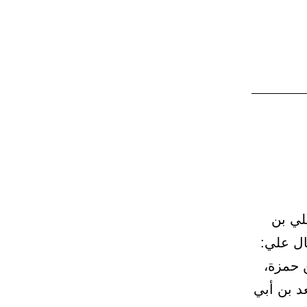
على
القبر
والصلاة
عليه
 – (973) وحدثني علي بن
ال علي:
ن حمزة،
د بن أبي