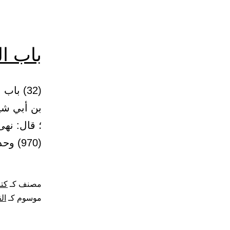
باب ال
بن أبي شي
؛ قال: نه
(970) وحدثني هارون بن عبدالله. حدثنا حجاج بن…
مصنف كـ
كتا
موسوم كـ
ال