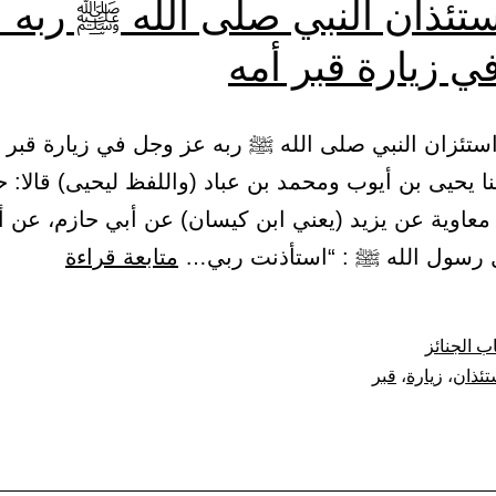
ستئذان النبي صلى الله ﷺ ربه 
 زيارة قبر أمه
حدثنا يحيى بن أيوب ومحمد بن عباد (واللفظ ليحيى) قالا: ح
معاوية عن يزيد (يعني ابن كيسان) عن أبي حازم، عن أ
باب
ل رسول الله ﷺ : “استأذنت ربي…
متابعة قراءة
استئذان
النبي
ب الجنائز
صلى
تئذان
،
زيارة
،
قبر
الله
ﷺ
ربه