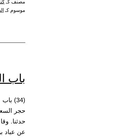
مصنف كـ
كتا
موسوم كـ
ال
باب ا
حجر السعد
حدثنا. وقا
عن عباد بن