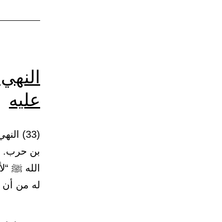
النهي
عليه
بن حرب. ح
الله ﷺ “ل
له من أن يجلس على 