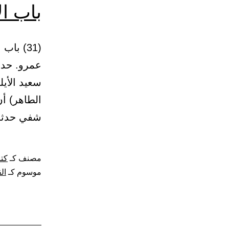
باب ال
عمرو. حدث
سعيد الأي
الطاهر) أن
شفي حدثه.
مصنف كـ
كتا
موسوم كـ
ال