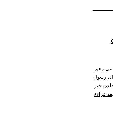
ليه
لقبر والصلاة عليه. 96 – (971) وحدثني زهير
قال رسول
ده، خير
النهي
عة قراءة
عن
الجلوس