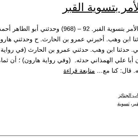
أمر بتسوية القبر
(31) باب الأمر بتسوية القبر. 92 – (968) وحدثني أبو الطاهر
نا ابن وهب. أخبرني عمرو بن الحارث. ح وحدثني هارو
لي. حدثنا ابن وهب. حدثني عمرو بن الحارث (في رواية 
 أبا علي الهمذاني حدثه. (وفي رواية هارون) ؛ أن ثما
باب
 قال: كنا مع…
متابعة قراءة
الأمر
بتسوية
ب الجنائز
القبر
قبر
،
تسوية