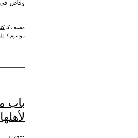
وقاص في 
مصنف كـ
كتا
موسوم كـ
ال
باب ما
لأهلها