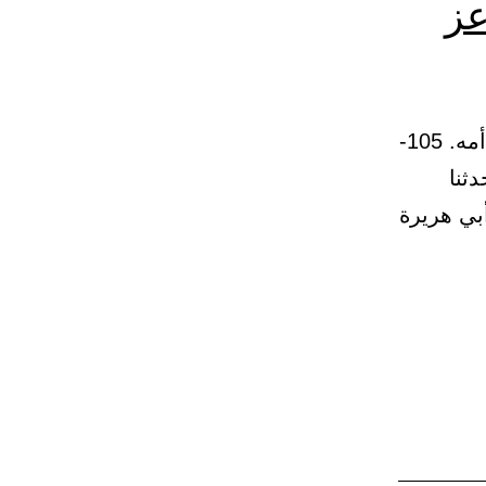
عز
(36) باب استئزان النبي صلى الله ﷺ ربه عز وجل في زيارة قبر أمه. 105-
دثنا
بي هريرة