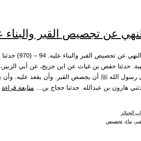
نهي عن تجصيص القبر والبناء ع
(32) باب النهي عن تجصيص القبر والبنا
بة. حدثتا حفص بن غياث عن ابن جريج، عن أبي الزبير،
ى رسول الله ﷺ أن يجصص القبر. وأن يقعد عليه. وأن يب
ب
متابعة قراءة
ا
ع
ب الجنائز
ت
قبر
،
بناء
،
تجصيص
ا
و