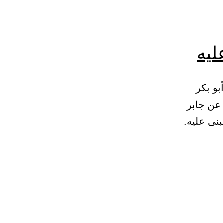
ليه
ء عليه. 94 – (970) حدثنا أبو بكر
 عن جابر
نى عليه.
اب
لنهي
ن
جصيص
لقبر
البناء