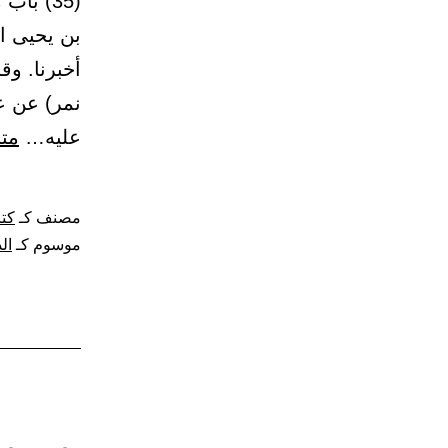
بن يحيى ا
أخبرنا. و
نمر) عن ع
عليه…
متا
مصنف كـ
كتا
موسوم كـ
ال