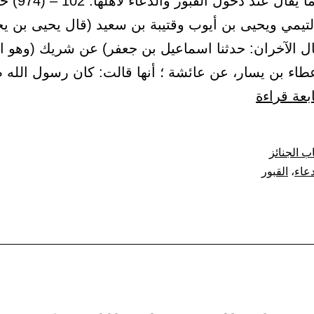
(35) باب ما يقال ع
لتيمي ويحيى بن أيوب وقتيبة بن سعيد (قال يحيى بن يح
قال الآخران: حدثنا اسماعيل بن جعفر) عن شريك (وهو ا
طاء بن يسار، عن عائشة ؛ أنها قالت: كان رسول الله 
باب
بعة قراءة
ما
يقال
ب الجنائز
عند
دعاء
،
القبور
دخول
القبور
والدعاء
لأهلها