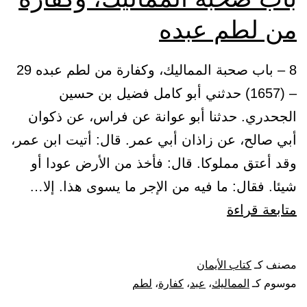
من لطم عبده
8 – باب صحبة المماليك، وكفارة من لطم عبده 29
– (1657) حدثني أبو كامل فضيل بن حسين
الجحدري. حدثنا أبو عوانة عن فراس، عن ذكوان
أبي صالح، عن زاذان أبي عمر. قال: أتيت ابن عمر،
وقد أعتق مملوكا. قال: فأخذ من الأرض عودا أو
شيئا. فقال: ما فيه من الإجر ما يسوى هذا. إلا…
باب
متابعة قراءة
صحبة
المماليك،
مصنف كـ
كتاب الأيمان
وكفارة
موسوم كـ
المماليك
،
عبد
،
كفارة
،
لطم
من