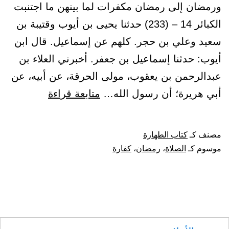
ورمضان إلى رمضان مكفرات لما بينهن ما اجتنبت
الكبائر 14 – (233) حدثنا يحيى بن أيوب وقتيبة بن
سعيد وعلي بن حجر. كلهم عن إسماعيل. قال ابن
أيوب: حدثنا إسماعيل بن جعفر. أخبرني العلاء بن
عبدالرحمن بن يعقوب، مولى الحرقة، عن أبيه، عن
باب
أبي هريرة؛ أن رسول الله…
متابعة قراءة
الصلوات
الخمس
مصنف كـ
كتاب الطهارة
والجمعة
موسوم كـ
الصلاة
،
رمضان
،
كفارة
إلى
الجمعة
ورمضان
إلى