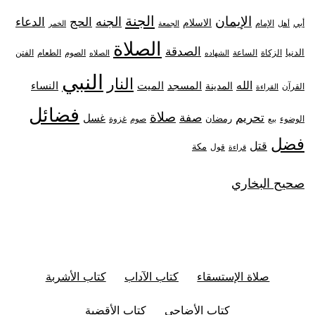
الجنة
الإيمان
الجنه
الحج
الدعاء
الاسلام
أبي
الإمام
أهل
الجمعة
الخمر
الصلاة
الصدقة
الدنيا
الزكاة
الصوم
الفتن
الساعة
الطعام
الشهاده
الصلاه
النبي
النار
الله
النساء
المدينة
المسجد
الميت
القرآن
القراءة
فضائل
صلاة
تحريم
صفة
غسل
رمضان
غزوة
الوضوء
صوم
بيع
فضل
قتل
مكة
قول
قراءة
صحيح البخاري
صلاة الإستسقاء
كتاب الآداب
كتاب الأشربة
كتاب الأضاحي
كتاب الأقضية