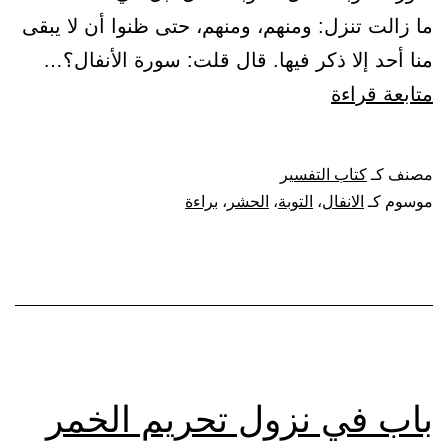
ما زالت تنزل: ومنهم، ومنهم، حتى ظنوا أن لا يبقى
منا أحد إلا ذكر فيها. قال قلت: سورة الأنفال؟…
باب
متابعة قراءة
في
سورة
مصنف كـ
كتاب التفسير
براءة
موسوم كـ
الانفال
،
التوبة
،
الحشر
،
براءة
والأنفال
والحشر
باب في نزول تحريم الخمر