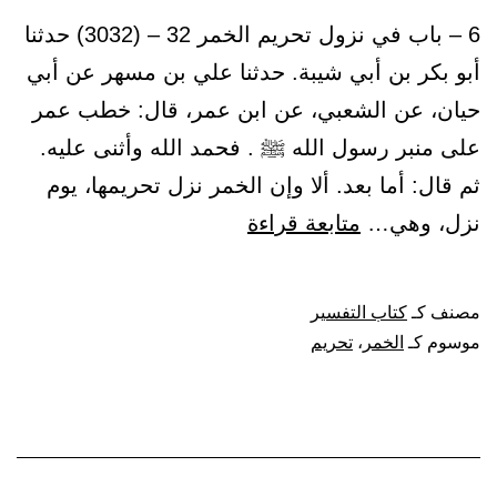
6 – باب في نزول تحريم الخمر 32 – (3032) حدثنا
أبو بكر بن أبي شيبة. حدثنا علي بن مسهر عن أبي
حيان، عن الشعبي، عن ابن عمر، قال: خطب عمر
على منبر رسول الله ﷺ . فحمد الله وأثنى عليه.
ثم قال: أما بعد. ألا وإن الخمر نزل تحريمها، يوم
باب
نزل، وهي…
متابعة قراءة
في
نزول
مصنف كـ
كتاب التفسير
تحريم
موسوم كـ
الخمر
،
تحريم
الخمر