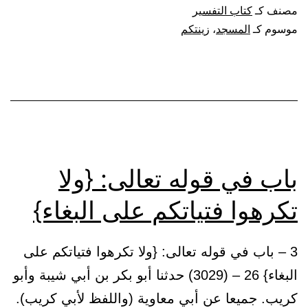
قوله
مصنف كـ
كتاب التفسير
تعالى:
موسوم كـ
المسجد
،
زينتكم
{خذوا
زينتكم
عند
كل
مسجد}
باب في قوله تعالى: {ولا
تكرهوا فتياتكم على البغاء}
3 – باب في قوله تعالى: {ولا تكرهوا فتياتكم على
البغاء} 26 – (3029) حدثنا أبو بكر بن أبي شيبة وأبو
كريب. جميعا عن أبي معاوية (واللفظ لأبي كريب).