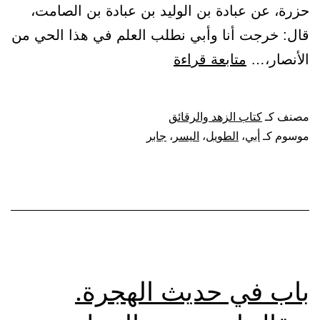
حزرة، عن عبادة بن الوليد بن عبادة بن الصامت،
قال: خرجت أنا وأبي نطلب العلم في هذا الحي من
باب
الأنصار،…
متابعة قراءة
حديث
جابر
مصنف كـ
كتاب الزهد والرقائق
الطويل،
موسوم كـ
أبي
،
الطويل
،
اليسر
،
جابر
وقصة
أبي
اليسر
باب في حديث الهجرة.