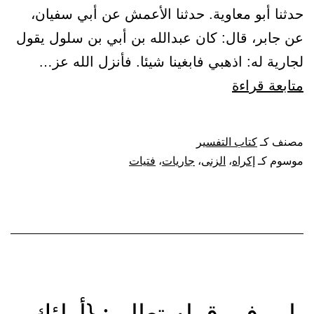
حدثنا أبو معاوية. حدثنا الأعمش عن أبي سفيان،
عن جابر، قال: كان عبدالله بن أبي بن سلول يقول
لجارية له: اذهبي فابغينا شيئا. فأنزل الله عز…
باب
متابعة قراءة
في
قوله
مصنف كـ
كتاب التفسير
تعالى:
موسوم كـ
إكراه
،
الزنى
،
جاريات
،
فتيات
{ولا
تكرهوا
فتياتكم
على
البغاء}
باب في قوله تعالى: {أولئك