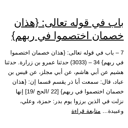
باب في قوله تعالى: {هذان
خصمان اختصموا في ربهم}
7 – باب في قوله تعالى: {هذان خصمان اختصموا
في ربهم} 34 – (3033) حدثنا عمرو بن زرارة. حدثنا
هشيم عن أبي هاشم، عن أبي مجلز، عن قيس بن
عباد، قال: سمعت أبا ذر يقسم قسما إن: {هذان
خصمان اختصموا في ربهم} [22 /الحج /19] إنها
نزلت في الذين برزوا يوم بدر: حمزة، وعلي،
باب
وعبيدة…
متابعة قراءة
في