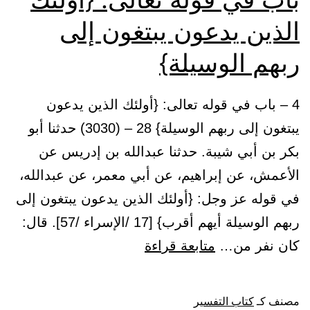
الذين يدعون يبتغون إلى
ربهم الوسيلة}
4 – باب في قوله تعالى: {أولئك الذين يدعون
يبتغون إلى ربهم الوسيلة} 28 – (3030) حدثنا أبو
بكر بن أبي شيبة. حدثنا عبدالله بن إدريس عن
الأعمش، عن إبراهيم، عن أبي معمر، عن عبدالله،
في قوله عز وجل: {أولئك الذين يدعون يبتغون إلى
ربهم الوسيلة أيهم أقرب} [17 /الإسراء /57]. قال:
باب
كان نفر من…
متابعة قراءة
في
قوله
مصنف كـ
كتاب التفسير