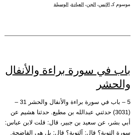
تعالى:
موسوم كـ
الإنس
،
الجن
،
العبادة
،
الوسيلة
{أولئك
الذين
يدعون
يبتغون
إلى
ربهم
باب في سورة براءة والأنفال
الوسيلة}
والحشر
5 – باب في سورة براءة والأنفال والحشر 31 –
(3031) حدثني عبدالله بن مطيع. حدثنا هشيم عن
أبي بشر، عن سعيد بن جبير، قال: قلت لابن عباس:
سورة التوبة؟ قال: آلتوبة؟ قال: بل هي الفاضحة.