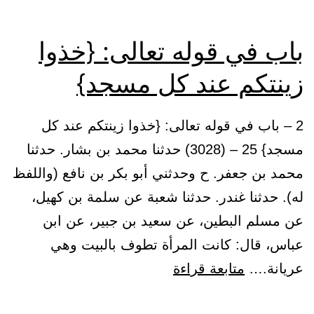
أن
تخشع
باب في قوله تعالى: {خذوا
قلوبهم
زينتكم عند كل مسجد}
لذكر
الله}
2 – باب في قوله تعالى: {خذوا زينتكم عند كل
مسجد} 25 – (3028) حدثنا محمد بن بشار. حدثنا
محمد بن جعفر. ح وحدثني أبو بكر بن نافع (واللفظ
له). حدثنا غندر. حدثنا شعبة عن سلمة بن كهيل،
عن مسلم البطين، عن سعيد بن جبير، عن ابن
عباس، قال: كانت المرأة تطوف بالبيت وهي
باب
عريانة.…
متابعة قراءة
في