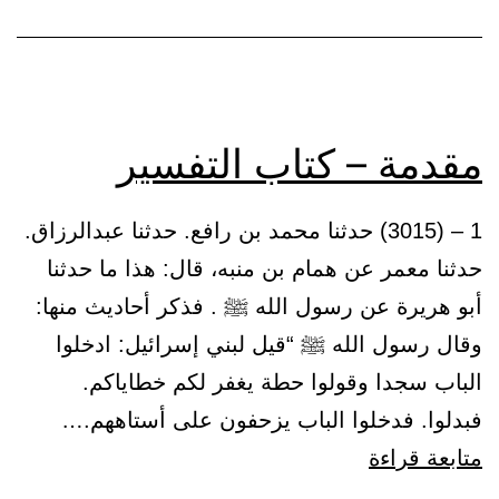
حديث
الرحل
مقدمة – كتاب التفسير
1 – (3015) حدثنا محمد بن رافع. حدثنا عبدالرزاق.
حدثنا معمر عن همام بن منبه، قال: هذا ما حدثنا
أبو هريرة عن رسول الله ﷺ . فذكر أحاديث منها:
وقال رسول الله ﷺ “قيل لبني إسرائيل: ادخلوا
الباب سجدا وقولوا حطة يغفر لكم خطاياكم.
فبدلوا. فدخلوا الباب يزحفون على أستاههم.…
مقدمة
متابعة قراءة
–