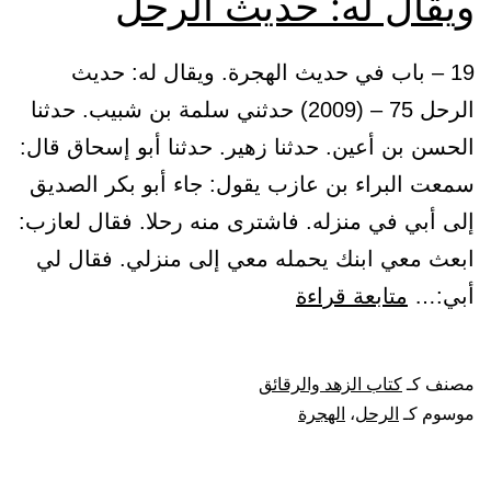
ويقال له: حديث الرحل
19 – باب في حديث الهجرة. ويقال له: حديث
الرحل 75 – (2009) حدثني سلمة بن شبيب. حدثنا
الحسن بن أعين. حدثنا زهير. حدثنا أبو إسحاق قال:
سمعت البراء بن عازب يقول: جاء أبو بكر الصديق
إلى أبي في منزله. فاشترى منه رحلا. فقال لعازب:
ابعث معي ابنك يحمله معي إلى منزلي. فقال لي
باب
أبي:…
متابعة قراءة
في
حديث
مصنف كـ
كتاب الزهد والرقائق
الهجرة.
موسوم كـ
الرحل
،
الهجرة
ويقال
له: