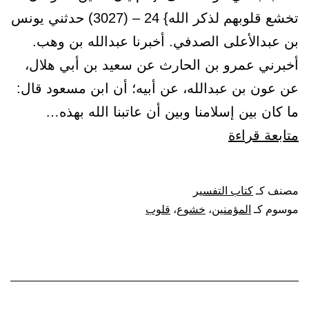
تخشع قلوبهم لذكر الله} 24 – (3027) حدثني يونس
بن عبدالأعلى الصدفي. أخبرنا عبدالله بن وهب.
أخبرني عمرو بن الحارث عن سعيد بن أبي هلال،
عن عون بن عبدالله، عن أبيه؛ أن ابن مسعود قال:
ما كان بين إسلامنا وبين أن عاتبنا الله بهذه…
باب
متابعة قراءة
في
قوله
مصنف كـ
كتاب التفسير
تعالى:
موسوم كـ
المؤمنين
،
خشوع
،
قلوب
{ألم
يأن
للذين
آمنوا