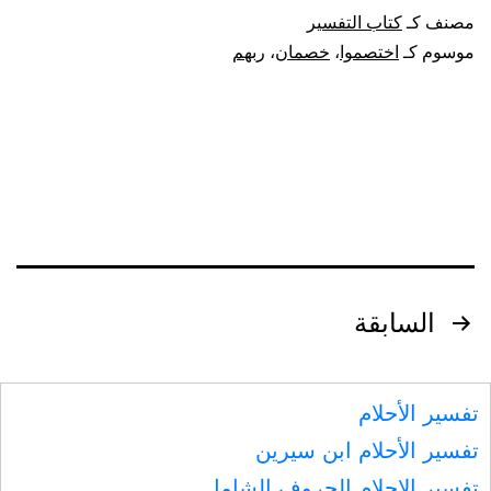
قوله
مصنف كـ
كتاب التفسير
تعالى:
موسوم كـ
اختصموا
،
خصمان
،
ربهم
{هذان
خصمان
اختصموا
في
ربهم}
تصفّح
السابقة
المقالات
تفسير الأحلام
تفسير الأحلام ابن سيرين
تفسير الاحلام الحروف الشامل