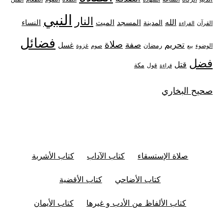
النبي
النار
الله
النساء
المدينة
المسجد
الميت
القرآن
القراءة
فضائل
صلاة
تحريم
صفة
غسل
رمضان
غزوة
الوضوء
صوم
بيع
فضل
قتل
مكة
قول
قراءة
صحيح البخاري
صلاة الإستسقاء
كتاب الآداب
كتاب الأشربة
كتاب الأضاحي
كتاب الأقضية
كتاب الألفاظ من الأدب و غيرها
كتاب الأيمان