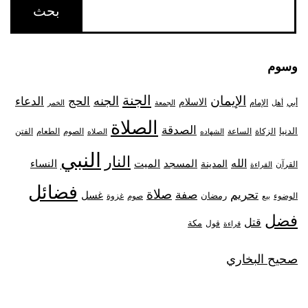
وسوم
الجنة
الإيمان
الجنه
الحج
الدعاء
الاسلام
أبي
الإمام
أهل
الجمعة
الخمر
الصلاة
الصدقة
الدنيا
الزكاة
الصوم
الفتن
الساعة
الطعام
الشهاده
الصلاه
النبي
النار
الله
النساء
المدينة
المسجد
الميت
القرآن
القراءة
فضائل
صلاة
تحريم
صفة
غسل
رمضان
غزوة
الوضوء
صوم
بيع
فضل
قتل
مكة
قول
قراءة
صحيح البخاري