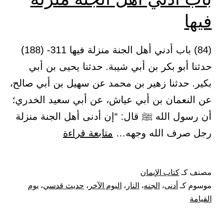
فيها
(84) باب أدني أهل الجنة منزلة فيها 311- (188)
حدثنا أبو بكر بن أبي شيبة. حدثنا يحيى بن أبي
بكير. حدثنا زهير بن محمد عن سهيل بن أبي صالح،
عن النعمان بن أبي عياش، عن أبي سعيد الخدري؛
أن رسول الله ﷺ قال: “إن أدنى أهل الجنة منزلة
باب
رجل صرف الله وجهه…
متابعة قراءة
أدني
أهل
مصنف كـ
كتاب الإيمان
الجنة
موسوم كـ
أدنى
،
الجنه
،
النار
،
اليوم الآخر
،
حديث قدسي
،
يوم
منزلة
القيامة
فيها