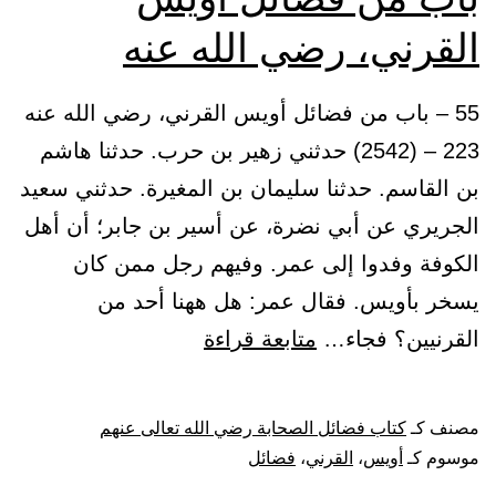
القرني، رضي الله عنه
55 – باب من فضائل أويس القرني، رضي الله عنه
223 – (2542) حدثني زهير بن حرب. حدثنا هاشم
بن القاسم. حدثنا سليمان بن المغيرة. حدثني سعيد
الجريري عن أبي نضرة، عن أسير بن جابر؛ أن أهل
الكوفة وفدوا إلى عمر. وفيهم رجل ممن كان
يسخر بأويس. فقال عمر: هل ههنا أحد من
باب
القرنيين؟ فجاء…
متابعة قراءة
من
فضائل
مصنف كـ
كتاب فضائل الصحابة رضي الله تعالى عنهم
أويس
موسوم كـ
أويس
،
القرني
،
فضائل
القرني،