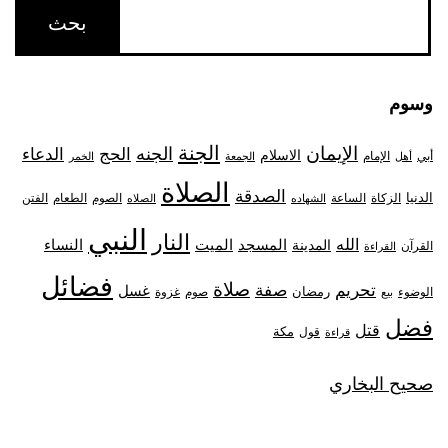
وسوم
الجنة
الإيمان
الجنه
الحج
الدعاء
الاسلام
أبي
الإمام
أهل
الجمعة
الخمر
الصلاة
الصدقة
الدنيا
الزكاة
الصوم
الفتن
الساعة
الطعام
الشهاده
الصلاه
النبي
النار
الله
النساء
المدينة
المسجد
الميت
القرآن
القراءة
فضائل
صلاة
تحريم
صفة
غسل
رمضان
غزوة
الوضوء
صوم
بيع
فضل
قتل
مكة
قول
قراءة
صحيح البخاري