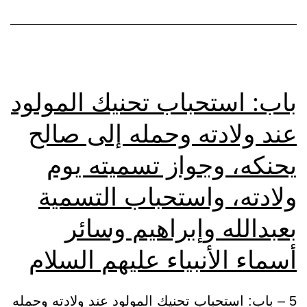
باب: استحباب تحنيك المولود
عند ولادته وحمله إلى صالح
يحنكه، وجواز تسميته يوم
ولادته، واستحباب التسمية
بعبدالله وإبراهيم وسائر
أسماء الأنبياء عليهم السلام
5 – باب: استحباب تحنيك المولود عند ولادته وحمله