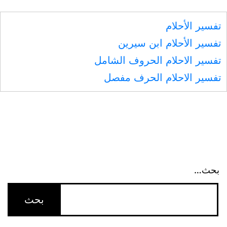
إلى
تفسير الأحلام
صالح
تفسير الأحلام ابن سيرين
يحنكه،
تفسير الاحلام الحروف الشامل
وجواز
تفسير الاحلام الحرف مفصل
تسميته
يوم
ولادته،
واستحباب
التسمية
بعبدالله
بحث…
وإبراهيم
وسائر
أسماء