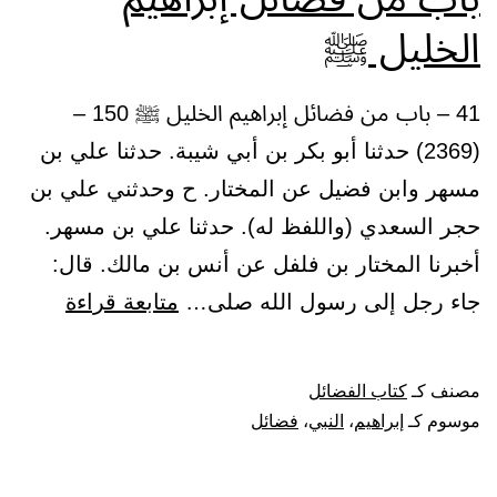
الخليل ﷺ
41 – باب من فضائل إبراهيم الخليل ﷺ 150 –
(2369) حدثنا أبو بكر بن أبي شيبة. حدثنا علي بن
مسهر وابن فضيل عن المختار. ح وحدثني علي بن
حجر السعدي (واللفظ له). حدثنا علي بن مسهر.
أخبرنا المختار بن فلفل عن أنس بن مالك. قال:
باب
جاء رجل إلى رسول الله صلى…
متابعة قراءة
من
فضائل
مصنف كـ
كتاب الفضائل
إبراهيم
موسوم كـ
إبراهيم
،
النبي
،
فضائل
الخليل
ﷺ