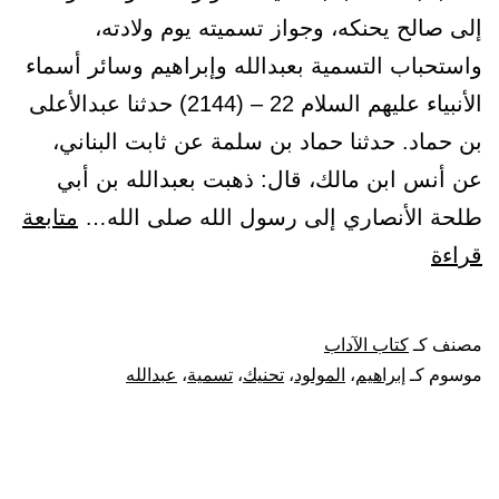
إلى صالح يحنكه، وجواز تسميته يوم ولادته،
واستحباب التسمية بعبدالله وإبراهيم وسائر أسماء
الأنبياء عليهم السلام 22 – (2144) حدثنا عبدالأعلى
بن حماد. حدثنا حماد بن سلمة عن ثابت البناني،
عن أنس ابن مالك، قال: ذهبت بعبدالله بن أبي
طلحة الأنصاري إلى رسول الله صلى الله…
متابعة
باب:
قراءة
استحباب
تحنيك
مصنف كـ
كتاب الآداب
المولود
موسوم كـ
إبراهيم
،
المولود
،
تحنيك
،
تسمية
،
عبدالله
عند
ولادته
وحمله