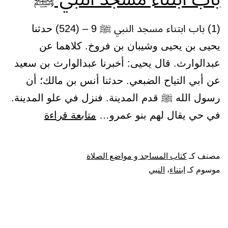
(1) باب ابتناء مسجد النبي ﷺ 9 – (524) حدثنا
يحيى بن يحيى وشيبان بن فروخ. كلاهما عن
عبدالوارث. قال يحيى: أخبرنا عبدالوارث بن سعيد
عن أبي التياح الضبعي. حدثنا أنس بن مالك؛ أن
رسول الله ﷺ قدم المدينة. فنزل في علو المدينة.
باب
في حي يقال لهم بنو عمرو…
متابعة قراءة
ابتناء
مسجد
مصنف كـ
كتاب المساجد و مواضع الصلاة
النبي
موسوم كـ
ابتناء
،
النبي
ﷺ