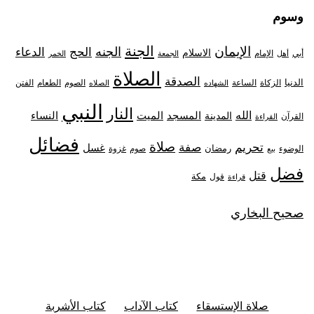
وسوم
الجنة
الإيمان
الجنه
الحج
الدعاء
الاسلام
أبي
الإمام
أهل
الجمعة
الخمر
الصلاة
الصدقة
الدنيا
الزكاة
الصوم
الفتن
الساعة
الطعام
الشهاده
الصلاه
النبي
النار
الله
النساء
المدينة
المسجد
الميت
القرآن
القراءة
فضائل
صلاة
تحريم
صفة
غسل
رمضان
غزوة
الوضوء
صوم
بيع
فضل
قتل
مكة
قول
قراءة
صحيح البخاري
صلاة الإستسقاء
كتاب الآداب
كتاب الأشربة