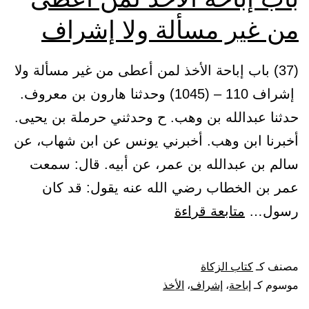
من غير مسألة ولا إشراف
(37) باب إباحة الأخذ لمن أعطى من غير مسألة ولا
إشراف 110 – (1045) وحدثنا هارون بن معروف.
حدثنا عبدالله بن وهب. ح وحدثني حرملة بن يحيى.
أخبرنا ابن وهب. أخبرني يونس عن ابن شهاب، عن
سالم بن عبدالله بن عمر، عن أبيه. قال: سمعت
عمر بن الخطاب رضي الله عنه يقول: قد كان
باب
رسول…
متابعة قراءة
إباحة
الأخذ
مصنف كـ
كتاب الزكاة
لمن
موسوم كـ
إباحة
،
إشراف
،
الأخذ
أعطى