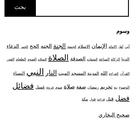
وسوم
الجنة
الإيمان
الجنه
الحج
الدعاء
الاسلام
أبي
الإمام
أهل
الجمعة
الخمر
الصلاة
الصدقة
الدنيا
الزكاة
الصوم
الفتن
الساعة
الطعام
الشهاده
الصلاه
النبي
النار
الله
النساء
المدينة
المسجد
الميت
القرآن
القراءة
فضائل
صلاة
تحريم
صفة
غسل
رمضان
غزوة
الوضوء
صوم
بيع
فضل
قتل
مكة
قول
قراءة
صحيح البخاري