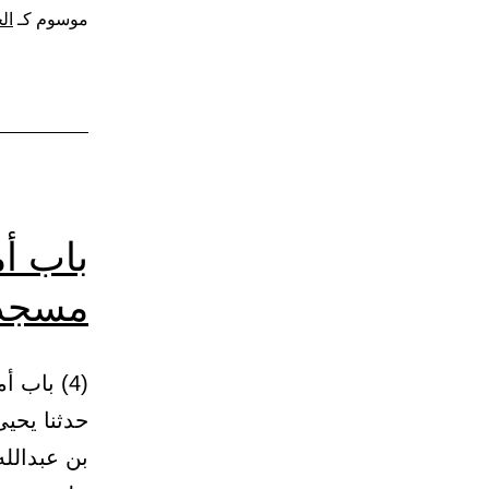
مسج
موسوم كـ
ال
ذي
الحلي
باب أم
مسجد 
حدثنا يحي
بن عبدالله