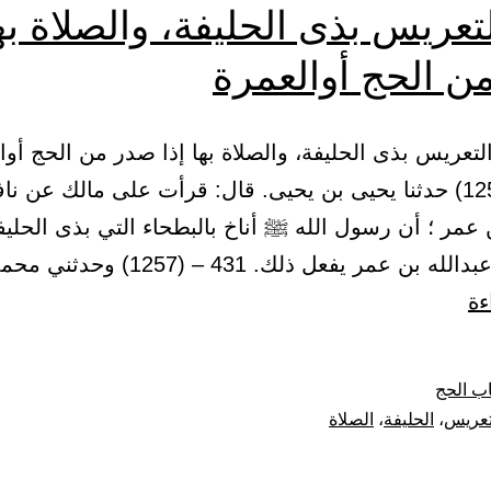
تعريس بذى الحليفة، والصلاة بها
ن الحج أوالعمرة
ب التعريس بذى الحليفة، والصلاة بها إذا صدر من الحج أوا
430 – (1257) حدثنا يحيى بن يحيى. قال: قرأت على مالك عن ن
 عمر ؛ أن رسول الله ﷺ أناخ بالبطحاء التي بذى الحلي
ه بن عمر يفعل ذلك. 431 – (1257) وحدثني محمد…
باب
ءة
التعريس
بذى
ب الحج
الحليفة،
تعريس
،
الحليفة
،
الصلاة
والصلاة
بها