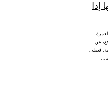
 إذا
لعمرة
افع، عن
فة. فصلى