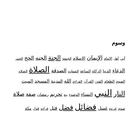
وسوم
الجنة
الإيمان
الجنه
الحج
الاسلام
أبي
الإمام
أهل
الجمعة
الخمر
الصلاة
الدعاء
الصدقة
الدنيا
الزكاة
الساعة
الشهاده
الصلاه
الله
المدينة
المسجد
الميت
الصوم
الفتن
القرآن
الطعام
القراءة
النبي
النار
صلاة
تحريم
صفة
النساء
رمضان
الوضوء
بيع
فضائل
فضل
قتل
غسل
مكة
غزوة
قول
صوم
قراءة