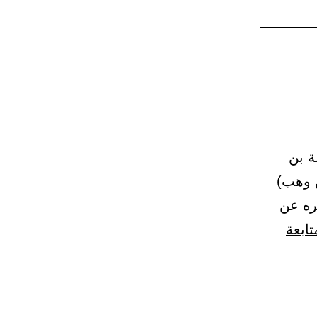
وحدثني حرملة بن
ن وهب)
ره عن
تابعة