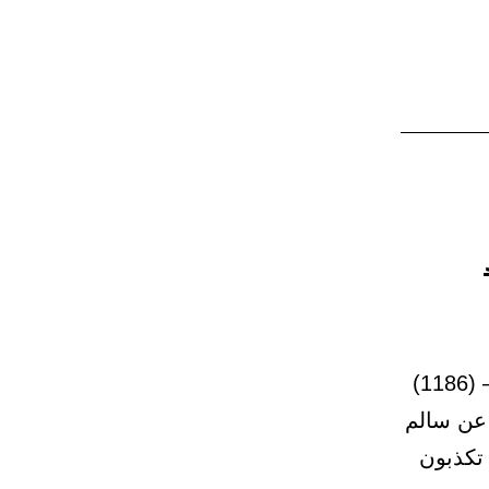
(4) باب أمر أهل المدينة بالإحرام من عند مسجد ذى الحليفة 23 – (1186)
 عن سالم
 تكذبون