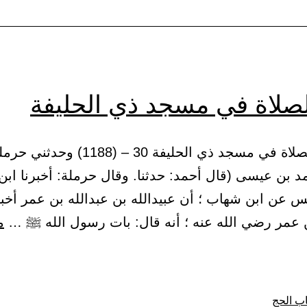
إذا
صدر
من
الحج
لصلاة في مسجد ذي الحليفة
أوالعمرة
(6) باب الصلاة في مسجد ذي الحليفة 30 – (1188) 
د بن عيسى (قال أحمد: حدثنا. وقال حرملة: أخبرنا اب
س عن ابن شهاب ؛ أن عبيدالله بن عبدالله بن عمر أخب
ن عمر رضي الله عنه ؛ أنه قال: بات رسول الله ﷺ …
م
ة
ب الحج