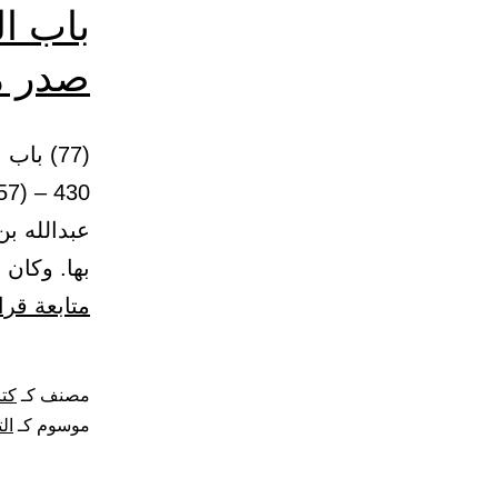
باب ال
صدر م
(77) با
عبدالله بن
بها. وكان عبدالل
متابعة قرا
مصنف كـ
كتا
موسوم كـ
ال