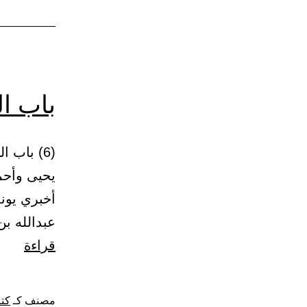
باب ا
يحيى وأحم
أخبري يون
عبدالله ب
باب
قراءة
الصلا
في
مصنف كـ
كتا