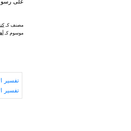
على رسول 
مصنف كـ
كتا
موسوم كـ
أه
تفسير ال
تفسير ال