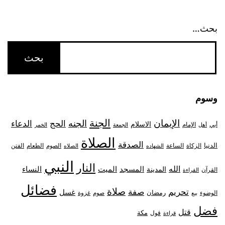
بحث…
وسوم
الجنة
الإيمان
الجنه
الحج
الدعاء
الاسلام
أبي
الإمام
أهل
الجمعة
الخمر
الصلاة
الصدقة
الدنيا
الزكاة
الصوم
الفتن
الساعة
الطعام
الشهاده
الصلاه
النبي
النار
الله
النساء
المدينة
المسجد
الميت
القرآن
القراءة
فضائل
صلاة
تحريم
صفة
غسل
رمضان
غزوة
الوضوء
صوم
بيع
فضل
قتل
مكة
قول
قراءة