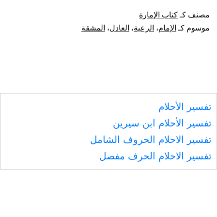
الإمام
مصنف كـ
كتاب الإمارة
العادل.
موسوم كـ
الإمام
،
الرعية
،
العادل
،
المشقة
وعقوبة
الجائر،
والحث
على
تفسير الأحلام
الرفق
تفسير الأحلام ابن سيرين
بالرعية،
تفسير الاحلام الحروف الشامل
والنهي
تفسير الاحلام الحرف مفصل
عن
إدخال
المشقة
عليهم