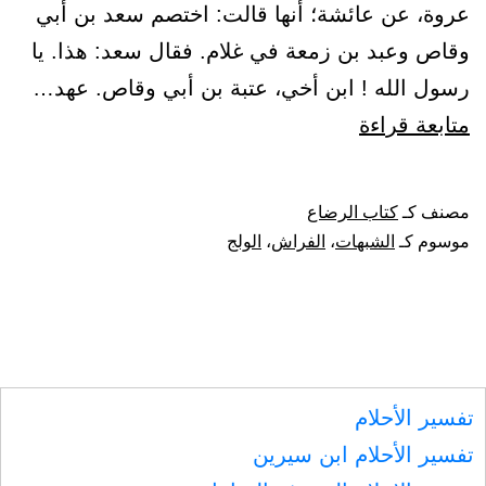
عروة، عن عائشة؛ أنها قالت: اختصم سعد بن أبي
وقاص وعبد بن زمعة في غلام. فقال سعد: هذا. يا
رسول الله ! ابن أخي، عتبة بن أبي وقاص. عهد…
باب
متابعة قراءة
الولد
للفراش،
مصنف كـ
كتاب الرضاع
وتوقى
موسوم كـ
الشبهات
،
الفراش
،
الولج
الشبهات
تفسير الأحلام
تفسير الأحلام ابن سيرين