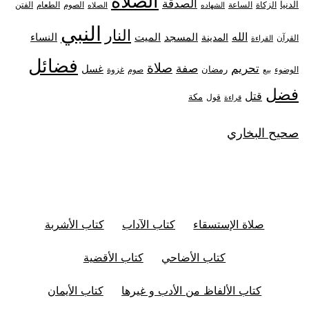
الصلاة
الصدقة
الدنيا
الزكاة
الصوم
الفتن
الساعة
الطعام
الشهاده
الصلاه
النبي
النار
الله
النساء
المدينة
المسجد
الميت
القرآن
القراءة
فضائل
صلاة
تحريم
صفة
غسل
رمضان
غزوة
الوضوء
صوم
بيع
فضل
قتل
مكة
قول
قراءة
صحيح البخاري
صلاة الإستسقاء
كتاب الآداب
كتاب الأشربة
كتاب الأضاحي
كتاب الأقضية
كتاب الألفاظ من الأدب و غيرها
كتاب الأيمان