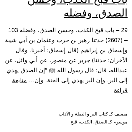
الصدق، وفضله
29 – باب قبح الكذب، وحسن الصدق، وفضله 103
– (2607) حدثنا زهير بن حرب وعثمان بن أبي شيبة
وإسحاق بن إبراهيم (قال إسحاق: أخبرنا. وقال
الآخران: حدثنا) جرير عن منصور، عن أبي وائل، عن
عبدالله، قال: قال رسول الله ﷺ “إن الصدق يهدي
إلى البر. وإن البر يهدي إلى الجنة. وإن…
متابعة
باب
قراءة
قبح
الكذب،
مصنف كـ
كتاب البر و الصلة و الآداب
وحسن
موسوم كـ
الصدق
،
الكذب
،
قبح
الصدق،