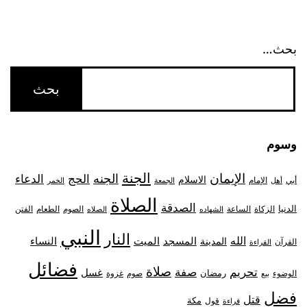
بحث…
وسوم
الجنة
الإيمان
الجنه
الحج
الدعاء
الاسلام
أبي
الإمام
أهل
الجمعة
الخمر
الصلاة
الصدقة
الدنيا
الزكاة
الصوم
الفتن
الساعة
الطعام
الشهاده
الصلاه
النبي
النار
الله
النساء
المدينة
المسجد
الميت
القرآن
القراءة
فضائل
صلاة
تحريم
صفة
غسل
رمضان
غزوة
الوضوء
صوم
بيع
فضل
قتل
مكة
قول
قراءة