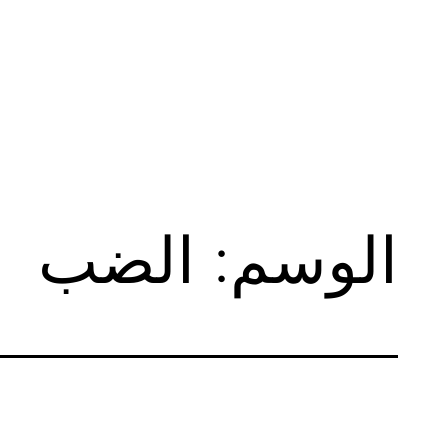
لتخطي
لى
لمحتوى
الوسم:
الضب