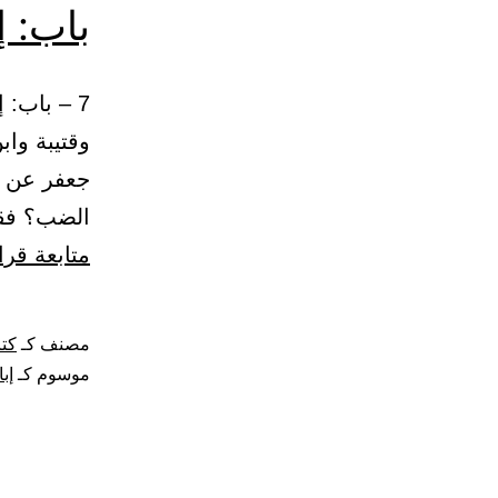
باب: 
وقتيبة وا
جعفر عن ع
الضب؟ فقال: (لس
متابعة قرا
مصنف كـ
كتا
موسوم كـ
إب