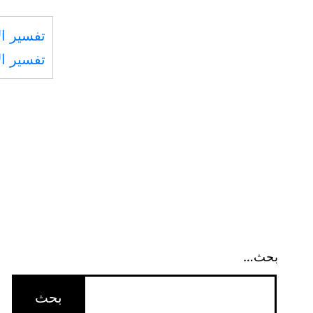
تفسير ال
تفسير ال
بحث…