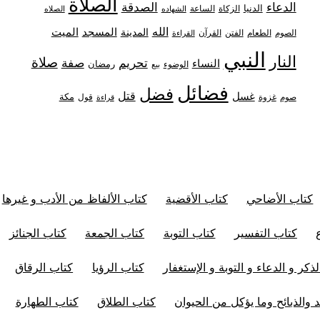
الصلاة
الدعاء
الصدقة
الدنيا
الزكاة
الساعة
الشهاده
الصلاه
الله
المدينة
المسجد
الميت
الصوم
الفتن
القرآن
الطعام
القراءة
النبي
النار
صلاة
تحريم
صفة
النساء
رمضان
الوضوء
بيع
فضائل
فضل
قتل
غسل
مكة
غزوة
قول
صوم
قراءة
كتاب الأضاحي
كتاب الأقضية
كتاب الألفاظ من الأدب و غيرها
كتاب التفسير
كتاب التوبة
كتاب الجمعة
كتاب الجنائز
ذكر و الدعاء و التوبة و الإستغفار
كتاب الرؤيا
كتاب الرقاق
 والذبائح وما يؤكل من الحيوان
كتاب الطلاق
كتاب الطهارة