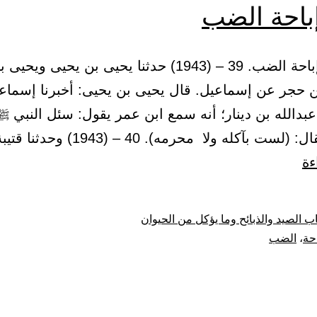
إباحة الضب
7 – باب: إباحة الضب. 39 – (1943) حدثنا يحيى بن يحيى و
بن حجر عن إسماعيل. قال يحيى بن يحيى: أخبرنا إسماع
بدالله بن دينار؛ أنه سمع ابن عمر يقول: سئل النبي 
ت بآكله ولا محرمه). 40 – (1943) وحدثنا قتيبة…
باب:
ءة
إباحة
الضب
ب الصيد والذبائح وما يؤكل من الحيوان
احة
،
الضب