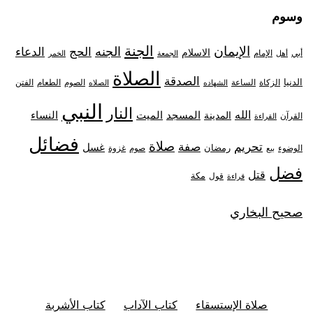
وسوم
الجنة
الإيمان
الجنه
الحج
الدعاء
الاسلام
أبي
الإمام
أهل
الجمعة
الخمر
الصلاة
الصدقة
الدنيا
الزكاة
الصوم
الفتن
الساعة
الطعام
الشهاده
الصلاه
النبي
النار
الله
النساء
المدينة
المسجد
الميت
القرآن
القراءة
فضائل
صلاة
تحريم
صفة
غسل
رمضان
غزوة
الوضوء
صوم
بيع
فضل
قتل
مكة
قول
قراءة
صحيح البخاري
صلاة الإستسقاء
كتاب الآداب
كتاب الأشربة