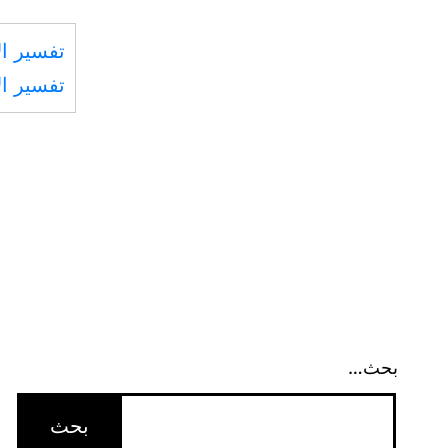
تفسير ال
تفسير ال
بحث…