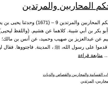
م المحاربين والمرتدين
2 – باب حكم المحاربين والمرتدين 9 – (1671) وحدثنا يح
بو بكر بن أبي شيبة. كلاهما عن هشيم. (واللفظ ليحيى)
يم عن عبدالعزيز بن صهيب وحميد، عن أنس بن مالك؛ أ
قدموا على رسول الله، ﷺ ، المدينة. فاجتووها. فقال 
باب
…
متابعة قراءة
حكم
المحاربين
ب القسامة والمحاربين والقصاص والديات
والمرتدين
محاربين
،
المرتدين