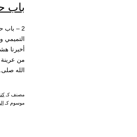
باب حك
التميمي وأ
أخبرنا هش
من عرينة 
الله صلى
مصنف كـ
كتا
موسوم كـ
ال