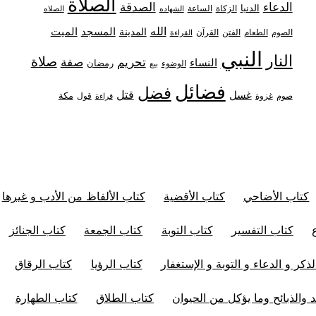
الصلاة
الدعاء
الصدقة
الدنيا
الزكاة
الساعة
الشهاده
الصلاه
الله
المدينة
المسجد
الميت
الصوم
الفتن
القرآن
الطعام
القراءة
النبي
النار
صلاة
تحريم
صفة
النساء
رمضان
الوضوء
بيع
فضائل
فضل
قتل
غسل
مكة
غزوة
قول
صوم
قراءة
كتاب الأضاحي
كتاب الأقضية
كتاب الألفاظ من الأدب و غيرها
كتاب التفسير
كتاب التوبة
كتاب الجمعة
كتاب الجنائز
ذكر و الدعاء و التوبة و الإستغفار
كتاب الرؤيا
كتاب الرقاق
 والذبائح وما يؤكل من الحيوان
كتاب الطلاق
كتاب الطهارة