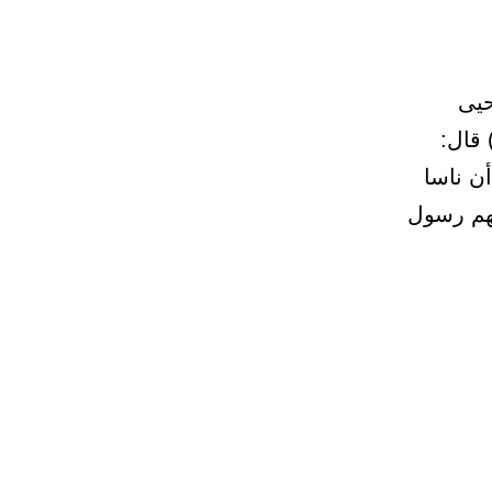
يى بن يحيى
 قال:
ن ناسا
لهم رسول