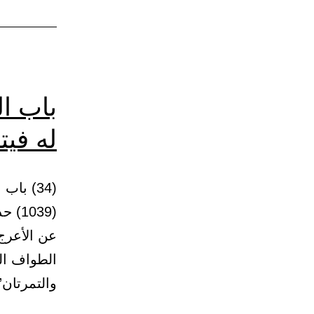
باب ال
له في
(039
عن الأعرج
الطواف ال
والتمرتان”