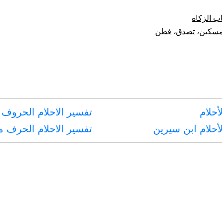
الذي
ب الزكاة
لا
مسكين
،
تصدق
،
فطن
يجد
غنى،
ولا
يفطن
أحلام
تفسير الاحلام الحروف 
له
أحلام ابن سيرين
تفسير الاحلام الحرف 
فيتصدق
عليه