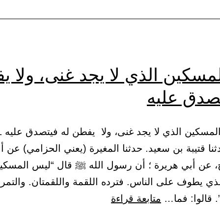
مسكين الذي لا يجد غنى، ولا ي
تصدق عليه
1) حدثنا قتيبة بن سعيد. حدثنا المغيرة (يعني الحزامي) عن أب
، عن أبي هريرة ؛ أن رسول الله ﷺ قال “ليس المسكين
ذي يطوف على الناس. فترده اللقمة واللقمتان. والتمرة
باب
. قالوا: فما…
متابعة قراءة
المسكين