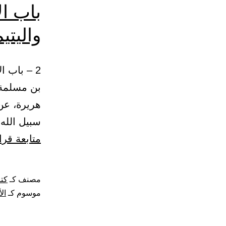
باب ال
واليتي
بن مسلمة 
هريرة، عن
سبيل الله –
متابعة قرا
مصنف كـ
كتا
موسوم كـ
ال