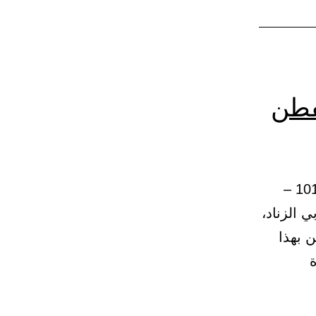
فطن
(34) باب المسكين الذي لا يجد غنى، ولا يفطن له فيتصدق عليه 101 –
ي الزناد،
 بهذا