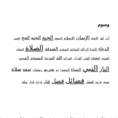
وسوم
الجنة
الإيمان
الجنه
الحج
الاسلام
أبي
الإمام
أهل
الجمعة
الخمر
الصلاة
الدعاء
الصدقة
الدنيا
الزكاة
الساعة
الشهاده
الصلاه
الله
المدينة
المسجد
الميت
الصوم
الفتن
القرآن
الطعام
القراءة
النبي
النار
صلاة
تحريم
صفة
النساء
رمضان
الوضوء
بيع
فضائل
فضل
قتل
غسل
مكة
غزوة
قول
صوم
قراءة