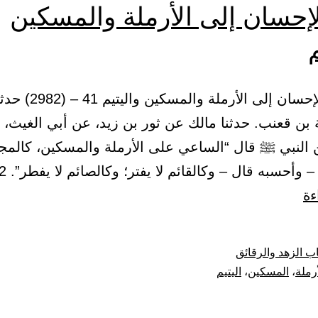
إحسان إلى الأرملة والمسكين
م
2 – باب الإحسان إلى الأرم
بن قعنب. حدثنا مالك عن ثور بن زيد، عن أبي الغيث، 
 النبي ﷺ قال “الساعي على الأرملة والمسكين، كالمج
 وأحسبه قال – وكالقائم لا يفتر؛ وكالصائم لا يفطر”. 42…
باب
ءة
الإحسان
إلى
ب الزهد والرقائق
الأرملة
أرملة
،
المسكين
،
اليتيم
والمسكين
واليتيم