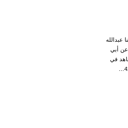
لة والمسكين واليتيم 41 – (2982) حدثنا عبدالله
عن أبي
اهد في