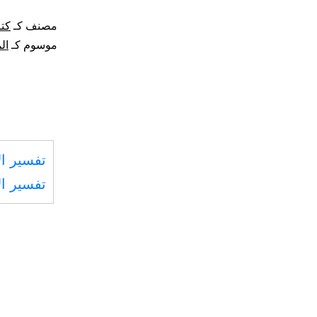
مصنف كـ
كتا
موسوم كـ
ال
تفسير ال
تفسير ال